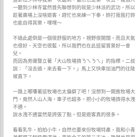
一聽到少林寺當然首先聯想到的就是少林派的武功，所以
趁著廣場上沒啥遊客，趕忙也來練一下拳，妳打我我打妳
也能自得其樂，嘿嘿～
不過此處倒是一個很舒服的地方，視野很開闊，而且天氣
也很好、天空也很藍，所以我們也在此逗留賞景好一會
兒。
而因為旁邊豎立著「大山牧場擠ㄋㄟㄋㄟ」的指標，二叔
說：「沒去過，來去看一下。」馬上又快車加油門的往陡
坡直下。
一路上嘟囔著這牧場也太偏僻了吧！沒想到一開進牧場大
門，竟然人山人海，車子也超多，把小小的牧場擠得水洩
不通。
說水洩不通當然是誇張了點，但是遊客真的很多。
看看乳牛，拍拍小牛，自然也要來份牧場特產，我和小青