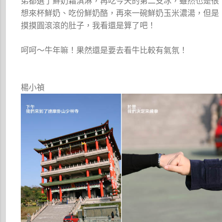
弟都選了鮮奶霜淇淋，再吃今天的第二支冰，雖然也是很
想來杯鮮奶、吃份鮮奶酪，再來一碗鮮奶玉米濃湯，但是
摸摸圓滾滾的肚子，我看還是算了吧！
呵呵～牛年嘛！果然還是要去看牛比較有氣氛！
楊小禎