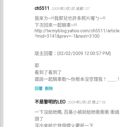
ch5511
2009年2月2日 凌晨1:37
我來ㄌ~!!我那兒也許多照片喔ㄅ~!!
下次回來一起騎車~!!
http://tw.myblog.yahoo.com/ch5511/article
?mid=3141&prev=-1&next=3100
版主回覆：(02/02/2009 12:00:57 PM)
耶
看到了看到了
還說一起騎車勒～你根本沒空理我！＿＿！
回覆
刪除
不是黎明的LEO
2009年2月2日 晚上7:56
一下沒給她瞧, 百萬小禎就給她衝衝衝 衝過
頭了
浮出來給它放個煙火慶祝一下.