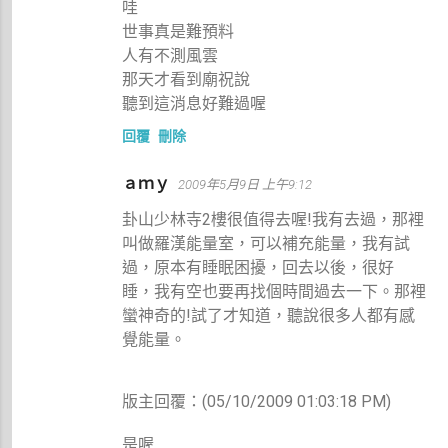
哇
世事真是難預料
人有不測風雲
那天才看到廟祝說
聽到這消息好難過喔
回覆
刪除
ａｍｙ
2009年5月9日 上午9:12
卦山少林寺2樓很值得去喔!我有去過，那裡
叫做羅漢能量室，可以補充能量，我有試
過，原本有睡眠困擾，回去以後，很好
睡，我有空也要再找個時間過去一下。那裡
蠻神奇的!試了才知道，聽說很多人都有感
覺能量。
版主回覆：(05/10/2009 01:03:18 PM)
是喔