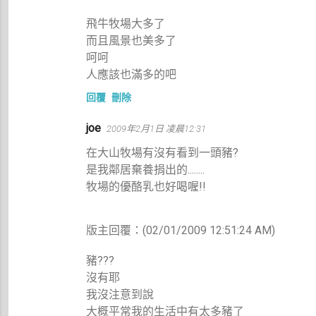
飛牛牧場大多了
而且風景也美多了
呵呵
人應該也滿多的吧
回覆
刪除
joe
2009年2月1日 凌晨12:31
在大山牧場有沒有看到一頭豬?
是我鄰居棄養捐出的........
牧場的優酪乳也好喝喔!!
版主回覆：(02/01/2009 12:51:24 AM)
豬???
沒有耶
我沒注意到說
大概平常我的生活中有太多豬了