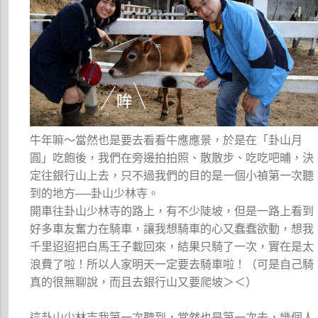
牛年嘛～當然也是要去看看牛應應景，於是在「卦山月
圓」吃飽後，我們在旁邊拍拍照、散散步、吃吃吧晡，決
定往銀行山上去，只不過我們的目的是一個小禎第一次聽
到的地方──卦山少林寺。
開車往卦山少林寺的路上，有不少陡坡，但是一路上看到
好多車友奮力在騎車，讓我想騎車的心又蠢蠢欲動，想我
千里迢迢把白馬王子載回來，結果只騎了一次，實在是太
浪費了啦！所以人家明天一定要去騎車啦！（可是自己騎
真的很無聊說，而且去銀行山又要爬坡＞＜）
這卦山少林寺我第一次聽到，當然也是第一次去，幾個人