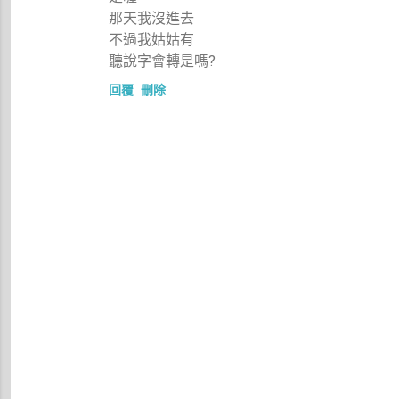
那天我沒進去
不過我姑姑有
聽說字會轉是嗎?
回覆
刪除