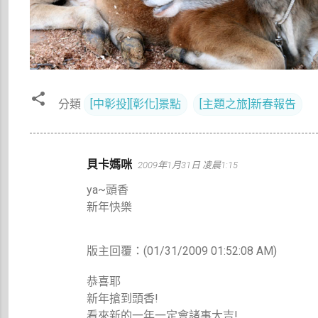
分類
[中彰投][彰化]景點
[主題之旅]新春報告
留
貝卡媽咪
2009年1月31日 凌晨1:15
言
ya~頭香
新年快樂
版主回覆：(01/31/2009 01:52:08 AM)
恭喜耶
新年搶到頭香!
看來新的一年一定會諸事大吉!