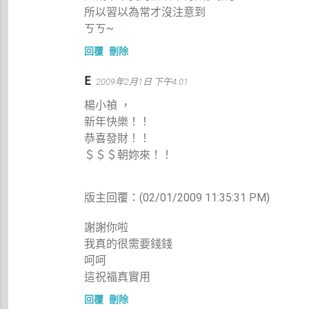
所以習以為常才沒注意到
ㄎㄎ~
回覆
刪除
E
2009年2月1日 下午4:01
楊小禎 ，
新年快樂！！
恭喜發財！！
＄＄＄朝妳來！！
版主回覆：(02/01/2009 11:35:31 PM)
謝謝你啦
我真的很需要錢錢
呵呵
這祝福真實用
回覆
刪除