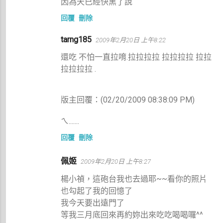
因為天已經快黑了說
回覆
刪除
tarng185
2009年2月20日 上午8:22
還吃 不怕一直拉唷.拉拉拉拉 拉拉拉拉 拉拉
拉拉拉拉 .
版主回覆：(02/20/2009 08:38:09 PM)
ㄟ.......
回覆
刪除
佩姬
2009年2月20日 上午8:27
楊小禎，這砲台我也去過耶~~看你的照片
也勾起了我的回憶了
我今天要出遠門了
等我三月底回來再約妳出來吃吃喝喝囉^^