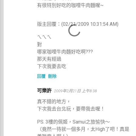
有很特別好吃的咖哩牛肉麵喔~
版主回覆：(02/21/2009 10:31:54 AM)
ㄟㄟㄟ
對
哪家咖哩牛肉麵好吃啊???
那天有經過
下次我要去吃
回覆
刪除
可樂許
2009年2月21日 上午8:38
真不錯的地方，
下次我去台北玩，要帶我去喔！
PS. 3樓的佩姬，Samui之旅愉快～
（竟然一待就一個多月，太High了吧！真是