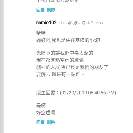
下次再去情人湖走走
回覆
刪除
namie102
2009年2月20日 中午12:33
哈哈...
妳好阿,我也是住在基隆的小琦!!
光陰真的讓我們中毒太深的
現在都有點空虛的感覺...
戲裡的人,彷彿已經是我們的朋友了
要解穴 還是有一點難 ~
版主回覆：(02/20/2009 08:40:56 PM)
是啊...
好空虛啊........
回覆
刪除