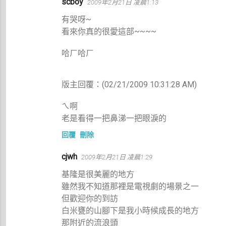
scboy
2009年2月21日 凌晨1:13
有哭呀~
看來你真的很愛這部~~~~
哈ㄏ哈ㄏ
版主回覆：(02/21/2009 10:31:28 AM)
ㄟ啊
老是看得一把鼻涕一把眼淚的
回覆
刪除
cjwh
2009年2月21日 凌晨1:29
基隆是很美麗的地方
雖然我不知道那裡是電視劇的場景之一
但歡迎你的到訪
白米甕的山腳下是我小時候成長的地方
那附近的流浪頭