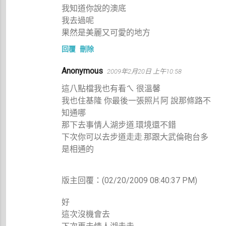
我知道你說的澳底
我去過呢
果然是美麗又可愛的地方
回覆
刪除
Anonymous
2009年2月20日 上午10:58
這八點檔我也有看ㄟ 很溫馨
我也住基隆 你最後一張照片阿 說那條路不
知通哪
那下去事情人湖步道.環境還不錯
下次你可以去步道走走.那跟大武倫砲台多
是相通的
版主回覆：(02/20/2009 08:40:37 PM)
好
這次沒機會去