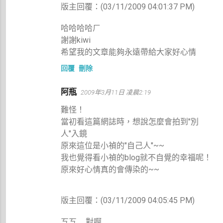
版主回覆：(03/11/2009 04:01:37 PM)
哈哈哈哈ㄏ
謝謝kiwi
希望我的文章能夠永遠帶給大家好心情
回覆
刪除
阿瓶
2009年3月11日 凌晨2:19
難怪！
當初看這篇網誌時，想說怎麼會拍到"別
人"入鏡
原來這位是小禎的"自己人"~~
我也覺得看小禎的blog就不自覺的幸福呢！
原來好心情真的會傳染的~~
版主回覆：(03/11/2009 04:05:45 PM)
ㄎㄎ......對啊