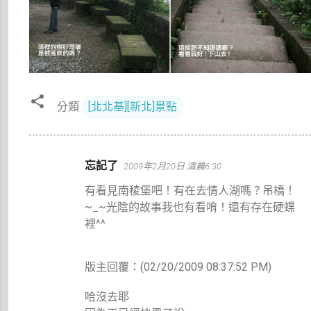
分類
[北北基][新北]景點
留
忘記了
2009年2月20日 清晨6:30
言
有看見南稜堡吧！有在去情人湖嗎？吊橋！
~_~光陰的故事我也有看唷！還有存在硬蝶
裡^^
版主回覆：(02/20/2009 08:37:52 PM)
哈沒去耶