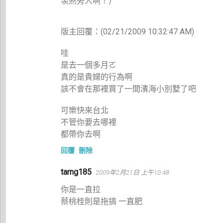
羡煞旁人啊！）
版主回覆：(02/21/2009 10:32:47 AM)
哇
是去一個多月ㄛ
真的是貴婦的行為啊
該不會在那裡買了一間濱海小別墅了吧
可樂快來台北
不管你要去哪裡
都帶你去啊
回覆
刪除
tarng185
2009年2月21日 上午10:48
你是一直拉
蔡桃桂則是拖搞 一直肥