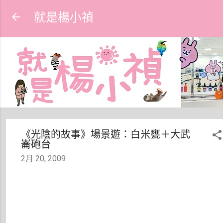
跳到主要內容
就是楊小禎
《光陰的故事》場景遊：白米甕＋大武
崙砲台
2月 20, 2009