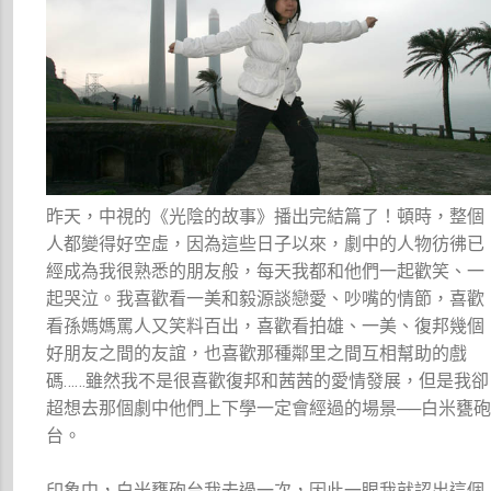
昨天，中視的《光陰的故事》播出完結篇了！頓時，整個
人都變得好空虛，因為這些日子以來，劇中的人物彷彿已
經成為我很熟悉的朋友般，每天我都和他們一起歡笑、一
起哭泣。我喜歡看一美和毅源談戀愛、吵嘴的情節，喜歡
看孫媽媽罵人又笑料百出，喜歡看拍雄、一美、復邦幾個
好朋友之間的友誼，也喜歡那種鄰里之間互相幫助的戲
碼……雖然我不是很喜歡復邦和茜茜的愛情發展，但是我卻
超想去那個劇中他們上下學一定會經過的場景──白米甕
台。
印象中，白米甕砲台我去過一次，因此一眼我就認出這個