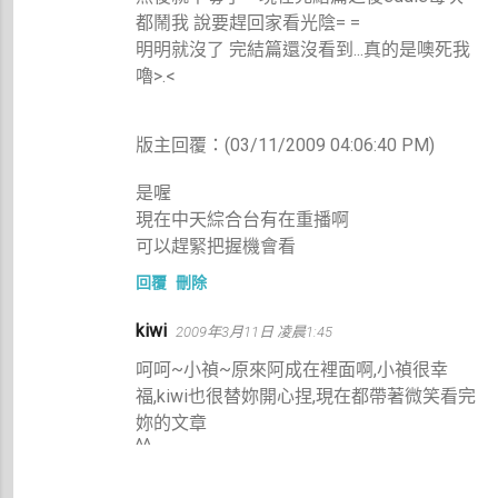
都鬧我 說要趕回家看光陰= =
明明就沒了 完結篇還沒看到...真的是噢死我
嚕>.<
版主回覆：(03/11/2009 04:06:40 PM)
是喔
現在中天綜合台有在重播啊
可以趕緊把握機會看
回覆
刪除
kiwi
2009年3月11日 凌晨1:45
呵呵~小禎~原來阿成在裡面啊,小禎很幸
福,kiwi也很替妳開心捏,現在都帶著微笑看完
妳的文章
^^