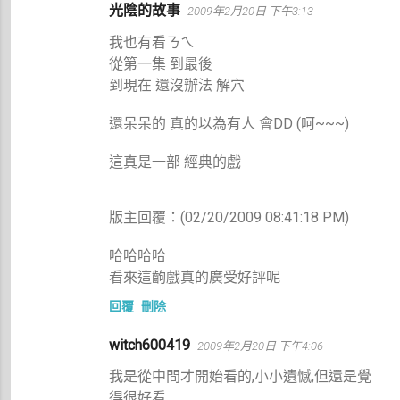
光陰的故事
2009年2月20日 下午3:13
我也有看ㄋㄟ
從第一集 到最後
到現在 還沒辦法 解穴
還呆呆的 真的以為有人 會DD (呵~~~)
這真是一部 經典的戲
版主回覆：(02/20/2009 08:41:18 PM)
哈哈哈哈
看來這齣戲真的廣受好評呢
回覆
刪除
witch600419
2009年2月20日 下午4:06
我是從中間才開始看的,小小遺憾,但還是覺
得很好看,