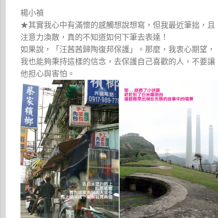
楊小禎
★其實我心中有滿懷的感觸想說想寫，但我最近筆拙，且
注意力渙散，真的不知道如何下筆去表達！
如果說，「汪茜茜歸陶復邦保護」。那麼，我衷心期望，
我也能夠秉持這樣的信念，去保護自己喜歡的人，不要讓
他担心與害怕。