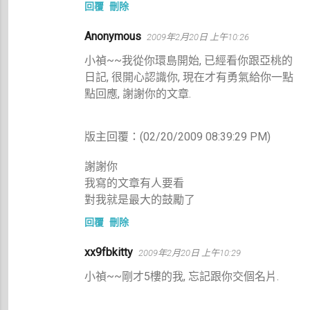
回覆
刪除
Anonymous
2009年2月20日 上午10:26
小禎~~我從你環島開始, 已經看你跟亞桃的
日記, 很開心認識你, 現在才有勇氣給你一點
點回應, 謝謝你的文章.
版主回覆：(02/20/2009 08:39:29 PM)
謝謝你
我寫的文章有人要看
對我就是最大的鼓勵了
回覆
刪除
xx9fbkitty
2009年2月20日 上午10:29
小禎~~剛才5樓的我, 忘記跟你交個名片.