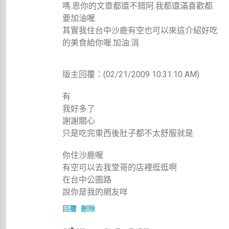
嗎.恩你的文章都還不錯阿.我都還滿喜歡都.
要加油喔.
其實我住台中沙鹿有空也可以來這介紹好吃
的美食給你喔.加油.涓
版主回覆：(02/21/2009 10:31:10 AM)
有
我好多了
謝謝關心
只是吃完東西後肚子都不太舒服就是
你住沙鹿喔
有空可以去我堂哥的店裡逛逛啊
在台中公園路
說你是我的網友咩
回覆
刪除