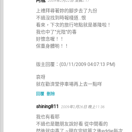
阿瓶
2009年2月22日 凌晨2:17
上禮拜尋著妳的腳步去了九份
不過沒找到時報棧道…恨
看來，下次的旅行地點就是基隆啦！
我也中了"光陰"的毒
好懷念喔！！
保重身體喲！！
版主回覆：(03/11/2009 04:07:13 PM)
哀呀
就在勸濟堂停車場再上去一點咩
回覆
刪除
shining811
2009年2月26日 晚上11:36
我也有看耶
不過也是聽朋友說好看 從中間看的
然後就中毒了 ~現在完結篇之後eddie每次