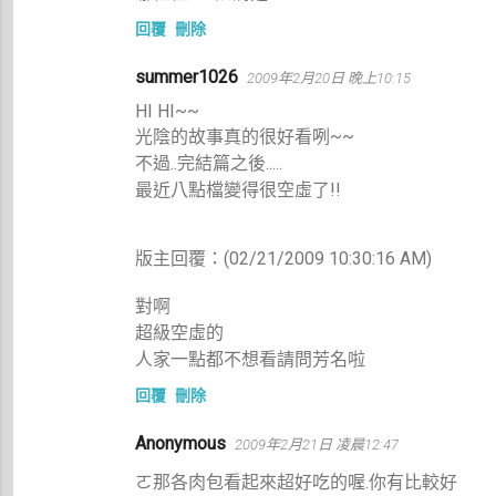
回覆
刪除
summer1026
2009年2月20日 晚上10:15
HI HI~~
光陰的故事真的很好看咧~~
不過..完結篇之後.....
最近八點檔變得很空虛了!!
版主回覆：(02/21/2009 10:30:16 AM)
對啊
超級空虛的
人家一點都不想看請問芳名啦
回覆
刪除
Anonymous
2009年2月21日 凌晨12:47
ㄛ那各肉包看起來超好吃的喔.你有比較好