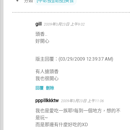
分類
[中彰投][南投]美食
留
gill
2009年3月23日 上午9:02
言
頭香...
好開心
版主回覆：(03/29/2009 12:39:37 AM)
有人搶頭香
我也很開心
回覆
刪除
ppplllkkktw
2009年3月23日 上午11:06
我也是愛吃一族耶!每到一個地方，想的不
是玩~
而是那邊有什麼好吃的XD