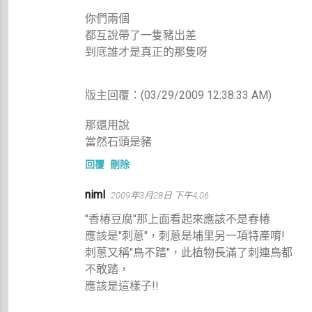
你們兩個
都互說帶了一隻豬出差
到底誰才是真正的那隻呀
版主回覆：(03/29/2009 12:38:33 AM)
那還用說
當然石頭是豬
回覆
刪除
niml
2009年3月28日 下午4:06
"香椿豆腐"那上面看起來應該不是春椿
應該是"刺蔥"，刺蔥是埔里另一項特產唷!
刺蔥又稱"鳥不踏"，此植物長滿了刺連鳥都
不敢踏，
應該是這樣子!!