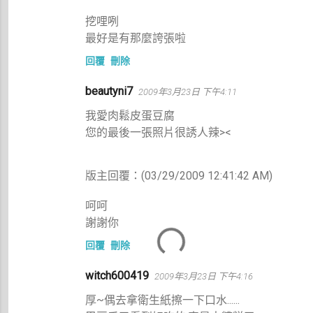
挖哩咧
最好是有那麼誇張啦
回覆
刪除
beautyni7
2009年3月23日 下午4:11
我愛肉鬆皮蛋豆腐
您的最後一張照片很誘人辣><
版主回覆：(03/29/2009 12:41:42 AM)
呵呵
謝謝你
回覆
刪除
witch600419
2009年3月23日 下午4:16
厚~偶去拿衛生紙擦一下口水......