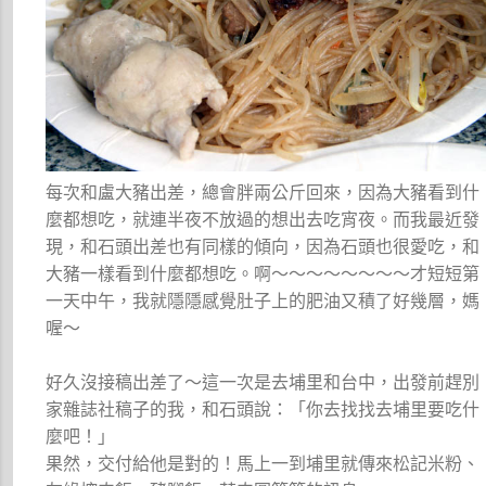
每次和盧大豬出差，總會胖兩公斤回來，因為大豬看到什
麼都想吃，就連半夜不放過的想出去吃宵夜。而我最近發
現，和石頭出差也有同樣的傾向，因為石頭也很愛吃，和
大豬一樣看到什麼都想吃。啊～～～～～～～～才短短第
一天中午，我就隱隱感覺肚子上的肥油又積了好幾層，媽
喔～
好久沒接稿出差了～這一次是去埔里和台中，出發前趕別
家雜誌社稿子的我，和石頭說：「你去找找去埔里要吃什
麼吧！」
果然，交付給他是對的！馬上一到埔里就傳來松記米粉、