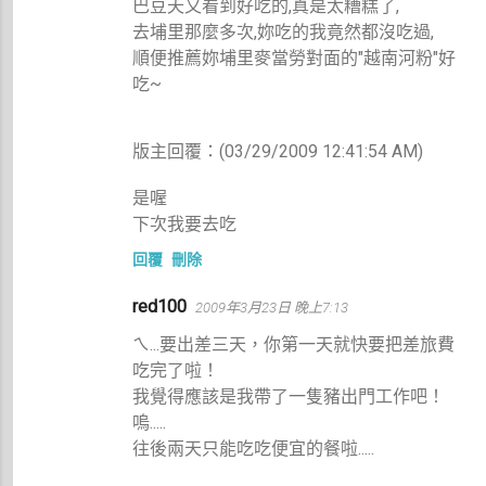
巴豆夭又看到好吃的,真是太糟糕了,
去埔里那麼多次,妳吃的我竟然都沒吃過,
順便推薦妳埔里麥當勞對面的"越南河粉"好
吃~
版主回覆：(03/29/2009 12:41:54 AM)
是喔
下次我要去吃
回覆
刪除
red100
2009年3月23日 晚上7:13
ㄟ...要出差三天，你第一天就快要把差旅費
吃完了啦！
我覺得應該是我帶了一隻豬出門工作吧！
嗚.....
往後兩天只能吃吃便宜的餐啦.....