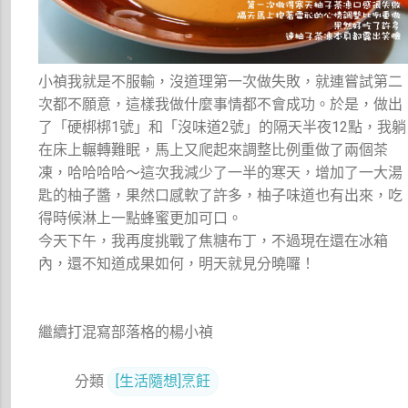
小禎我就是不服輸，沒道理第一次做失敗，就連嘗試第二
次都不願意，這樣我做什麼事情都不會成功。於是，做出
了「硬梆梆1號」和「沒味道2號」的隔天半夜12點，我躺
在床上輾轉難眠，馬上又爬起來調整比例重做了兩個茶
凍，哈哈哈哈～這次我減少了一半的寒天，增加了一大湯
匙的柚子醬，果然口感軟了許多，柚子味道也有出來，吃
得時候淋上一點蜂蜜更加可口。
今天下午，我再度挑戰了焦糖布丁，不過現在還在冰箱
內，還不知道成果如何，明天就見分曉囉！
繼續打混寫部落格的楊小禎
分類
[生活隨想]烹飪