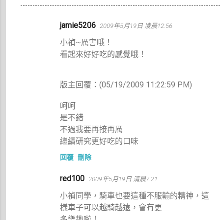
留
jamie5206
2009年5月19日 凌晨12:56
言
小禎~厲害哦！
看起來好好吃的感覺哦！
版主回覆：(05/19/2009 11:22:59 PM)
呵呵
是不錯
不過我要再接再厲
繼續研究更好吃的口味
回覆
刪除
red100
2009年5月19日 清晨7:21
小禎同學，騎車也要這種不服輸的精神，這
樣車子可以越騎越遠，會有更
多樂趣啦！