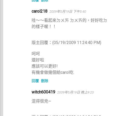
carol218
2009年5月19日 下午3:40
哇～～看起來ㄉㄨㄞ ㄉㄨㄞ的，好好吃ㄉ
的樣子喔！！
版主回覆：(05/19/2009 11:24:40 PM)
呵呵
還好啦
應該可以更好!
有機會做幾個給carol吃
回覆
刪除
witch600419
2009年5月19日 晚上9:23
混得很兇~