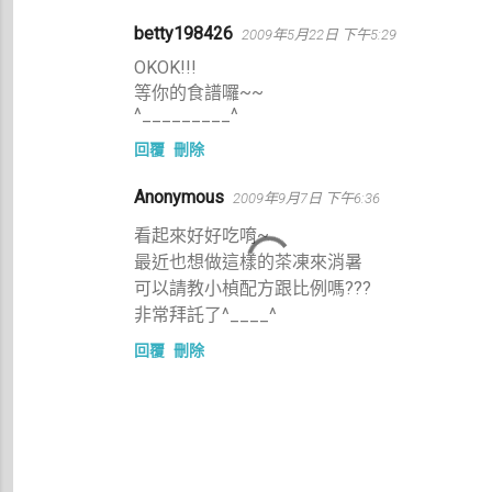
betty198426
2009年5月22日 下午5:29
OKOK!!!
等你的食譜囉~~
^_________^
回覆
刪除
Anonymous
2009年9月7日 下午6:36
看起來好好吃唷~
最近也想做這樣的茶凍來消暑
可以請教小楨配方跟比例嗎???
非常拜託了^____^
回覆
刪除