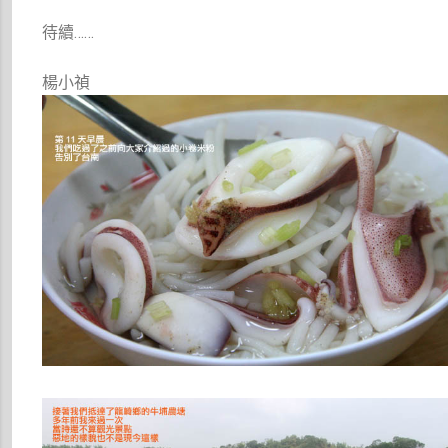
待續……
楊小禎