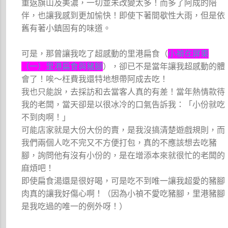
重返旗山及美濃，一切並未改變太多！而多了阿成的陪
伴，也讓我感到更加愉快！即使下著間歇性大雨，但是依
舊有著小鎮固有的味道。
可是，那曾讓我吃了超感動的里港扁食（
小禎在屏東
（一）里港扁食與豬腳
），卻已不是當年讓我超感動的體
會了！唉～枉費我還特地想帶阿成去吃！
我也只能說，去採訪和去當客人真的有差！當年熱情款待
我的老闆，當天卻是以很冰冷的口氣告訴我：「小份就吃
不到肉啊！」
可能店家就是大份大份的賣，是我沒搞清楚遊戲規則，而
我們兩個人吃不完又不方便打包，真的不應該想去吃豬
腳，詢問他有沒有小份的，是在增添本來就很忙的老闆的
麻煩吧！
即使扁食湯還是很好喝，可是吃不到唯一讓我超愛的豬腳
肉真的讓我好傷心啊！（因為小禎不愛吃豬腳，里港豬腳
是我吃過的唯一的例外呀！）