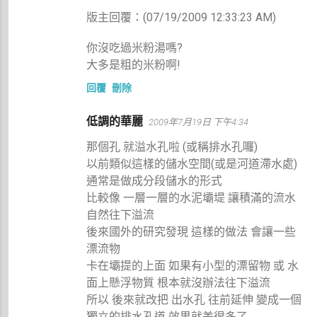
版主回覆：(07/19/2009 12:33:23 AM)
你沒吃過米粉湯嗎?
大多是粗的米粉啊!
回覆
刪除
低調的華麗
2009年7月19日 下午4:34
那個孔 就溢水孔啦 (或稱排水孔囉)
以前類似這樣的儲水空間(或是河道滯水處)
通常是做成分段儲水的形式
比較像 一層一層的水泥壩堤 讓積滿的流水
自然往下溢流
後來國外的研究發現 這樣的做法 會讓一些
漂流物
卡在壩提的上面 如果有小型的漂留物 或 水
面上懸浮物質 根本就沒辦法往下溢流
所以 後來就改把 出水孔 往前延伸 變成一個
獨立的排水孔道 效果就差很多了