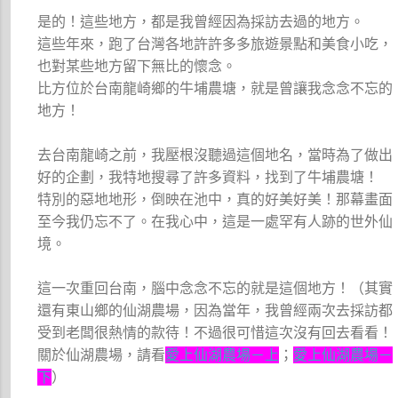
是的！這些地方，都是我曾經因為採訪去過的地方。
這些年來，跑了台灣各地許許多多旅遊景點和美食小吃，
也對某些地方留下無比的懷念。
比方位於台南龍崎鄉的牛埔農塘，就是曾讓我念念不忘的
地方！
去台南龍崎之前，我壓根沒聽過這個地名，當時為了做出
好的企劃，我特地搜尋了許多資料，找到了牛埔農塘！
特別的惡地地形，倒映在池中，真的好美好美！那幕畫面
至今我仍忘不了。在我心中，這是一處罕有人跡的世外仙
境。
這一次重回台南，腦中念念不忘的就是這個地方！（其實
還有東山鄉的仙湖農場，因為當年，我曾經兩次去採訪都
受到老闆很熱情的款待！不過很可惜這次沒有回去看看！
關於仙湖農場，請看
愛上仙湖農場－上
；
愛上仙湖農場－
下
）