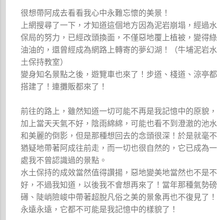
很想帶阿成去看看我心中永難忘懷的美景！
上網搜尋了一下，才知道這個地方因為泥岩崩塌，經過水
保局的努力，已經改頭換面，不僅惡地覆上植被，變得綠
油油的，還曾經成為網路上轉寄的夢幻湖！（牛埔泥岩水
土保持教室）
變身知名景點之後，遊覽車也來了！步道、棧道、涼亭都
搭建了！連攤販都來了！
前往的路上，雖然知道一切可能不再是我記憶中的原貌，
加上當天天氣不好，陰雨綿綿，可能也看不到澄澈的池水
和美麗的倒影，但是那種想回去的念頭很深！於是就毫不
猶疑地帶著阿成往前走，而一切也很自然的，它已成為一
處我不曾認識過的景點。
水土保持的成效當然值得讚揚，惡地變美地當然也不是不
好，不過我知道，以後我不會想再來了！當年那種氣勢磅
礡、陡峭險峻中帶著超脫凡俗之美的景象再也不復見了！
永遠永遠，它都不可能是我記憶中的樣貌了！