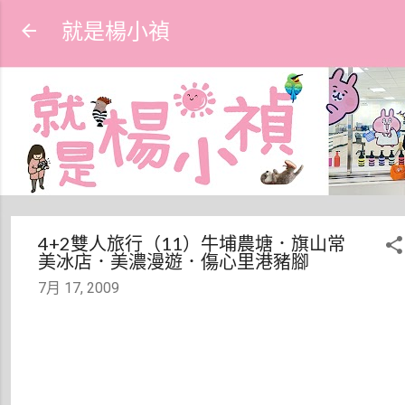
跳到主要內容
就是楊小禎
4+2雙人旅行（11）牛埔農塘．旗山常
美冰店．美濃漫遊．傷心里港豬腳
7月 17, 2009