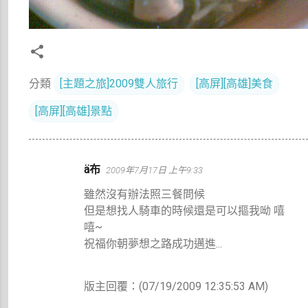
分類
[主題之旅]2009雙人旅行
[高屏][高雄]美食
[高屏][高雄]景點
留
ä布
2009年7月17日 上午9:33
言
雖然沒有辦法照三餐問候
但是想找人騎車的時候還是可以摳我呦 嘻
嘻~
祝福你朝夢想之路成功邁進...
版主回覆：(07/19/2009 12:35:53 AM)