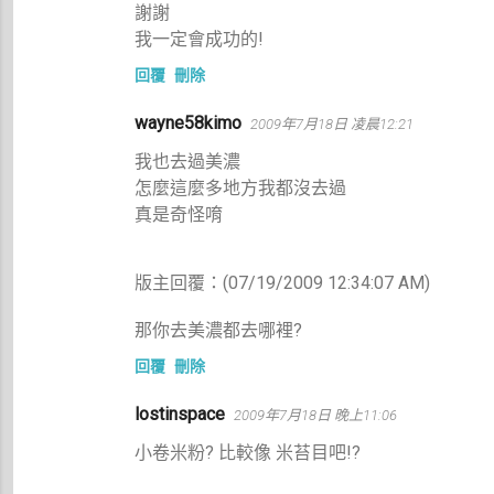
謝謝
我一定會成功的!
回覆
刪除
wayne58kimo
2009年7月18日 凌晨12:21
我也去過美濃
怎麼這麼多地方我都沒去過
真是奇怪唷
版主回覆：(07/19/2009 12:34:07 AM)
那你去美濃都去哪裡?
回覆
刪除
lostinspace
2009年7月18日 晚上11:06
小卷米粉? 比較像 米苔目吧!?