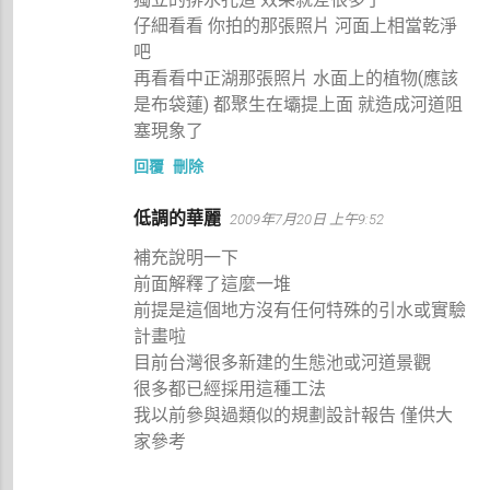
仔細看看 你拍的那張照片 河面上相當乾淨
吧
再看看中正湖那張照片 水面上的植物(應該
是布袋蓮) 都聚生在壩提上面 就造成河道阻
塞現象了
回覆
刪除
低調的華麗
2009年7月20日 上午9:52
補充說明一下
前面解釋了這麼一堆
前提是這個地方沒有任何特殊的引水或實驗
計畫啦
目前台灣很多新建的生態池或河道景觀
很多都已經採用這種工法
我以前參與過類似的規劃設計報告 僅供大
家參考