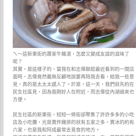
ㄟ～這新東街的蕭家牛雜湯，怎麼又變成友誼的滋味了
呢？
其實，是這樣子的，當我在和志偉聊起最近看到的一間店
面時，志偉竟然義無反顧地說要再陪我去看，給我一些意
見，真的是太太太感人了。於是，這一天，我們就先約在
民生社區見，因為我剛好人在附近，而志偉從內湖過來也
方便。
民生社區的新東街，短短一條街卻聚集了許許多多的小吃
店及小吃攤，光是賣炸雞排的就有五家之多，賣冰的約有
六家，也是我和阿成最常去覓食的地方。