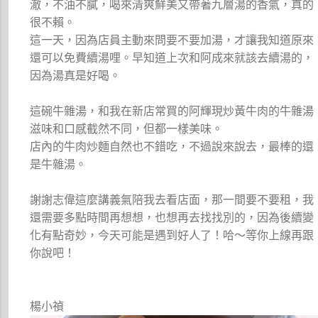
澈，不油不膩，喝來清爽鮮美又帶著九層湯的香氣，真的
很不賴。
這一天，因為店員主動來問要不要加湯，才讓我知道原來
還可以免費續湯哩。早知道上次和阿成來就該去續湯的，
因為湯真是好喝。
這碗牛雜湯，和我在新店常買的阿輝現炒黃牛肉的牛雜湯
滋味和口感截然不同，但都一樣美味。
店內的牛肉炒麵自然也不錯吃，不過說來說去，最棒的還
是牛雜湯。
謝謝志偉這麼講義氣陪我去看店面，那一間要不要租，我
還需要多點時間再想想，也想再去找找別的，因為後續變
化有點奇妙，今天可能是遇到好人了！哈～等你上線再跟
你說吧！
楊小禎