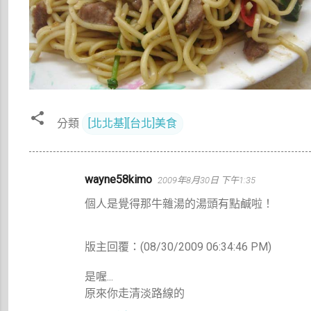
分類
[北北基][台北]美食
留
wayne58kimo
2009年8月30日 下午1:35
言
個人是覺得那牛雜湯的湯頭有點鹹啦！
版主回覆：(08/30/2009 06:34:46 PM)
是喔...
原來你走清淡路線的