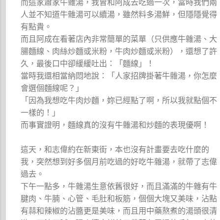
而這家蕭家牛雜湯，我曾和阿成去吃過一次，當時我們兩
人並不知道牛雜湯可以續湯，雖然料多湯鮮，但隱隱覺得
有點貴。
而且阿成在看著店內非常簡單的菜單（只供應牛雜湯、大
腸麵線、肉絲炒麵或米粉，牛肉炒麵或米粉），還想了許
久，最後口中卻緩緩吐出：「麵線」！
當時我還相當納悶地說：「人家招牌掛著牛雜湯，你怎麼
會選個麵線呢？」
「因為我想吃牛肉炒麵，妳已經點了啊，所以我就點個不
一樣的！」
而事實證明，麵線真的沒有牛雜湯和炒麵的表現優啊！
這天，和志偉約在新東街，本也沒有計畫要去吃什麼的
我，突然想到好多個月前吃過的好吃牛雜湯，就帶了志偉
過去。
下午一點多，牛雜湯生意依舊很好，而且滿滿的牛雜有牛
腱肉、牛腩、心管、毛肚和板筋，個個大塊又美味，沾點
有蒜和辣椒的沾醬更是美味，而且用中藥熬煮的湯頭很清