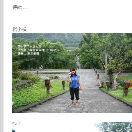
待續……
楊小禎