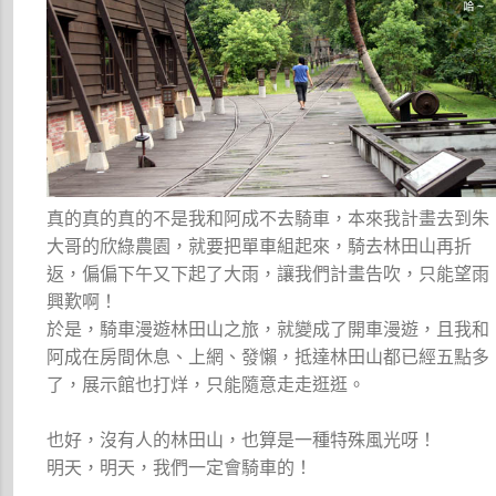
真的真的真的不是我和阿成不去騎車，本來我計畫去到朱
大哥的欣綠農園，就要把單車組起來，騎去林田山再折
返，偏偏下午又下起了大雨，讓我們計畫告吹，只能望雨
興歎啊！
於是，騎車漫遊林田山之旅，就變成了開車漫遊，且我和
阿成在房間休息、上網、發懶，抵達林田山都已經五點多
了，展示館也打烊，只能隨意走走逛逛。
也好，沒有人的林田山，也算是一種特殊風光呀！
明天，明天，我們一定會騎車的！