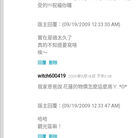
受的!!!祝福你囉
版主回覆：(09/19/2009 12:33:30 AM)
實在是過太久了
真的不知道要寫啥
唉～
回覆
刪除
witch600419
2009年9月18日 下午3:58
我家恩爸說:花蓮的物價怎麼這麼高ㄚ..*O*
版主回覆：(09/19/2009 12:33:47 AM)
哈哈
觀光區嘛！
回覆
刪除