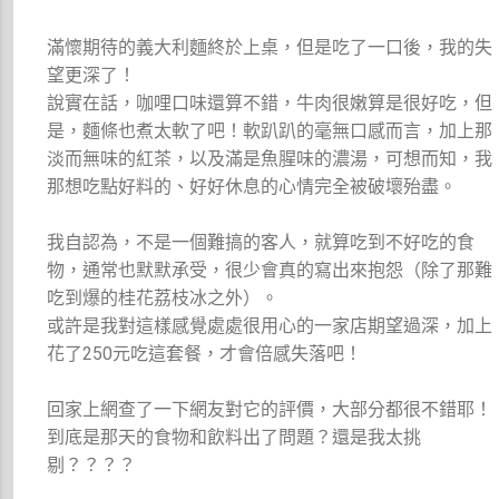
滿懷期待的義大利麵終於上桌，但是吃了一口後，我的失
望更深了！
說實在話，咖哩口味還算不錯，牛肉很嫩算是很好吃，但
是，麵條也煮太軟了吧！軟趴趴的毫無口感而言，加上那
淡而無味的紅茶，以及滿是魚腥味的濃湯，可想而知，我
那想吃點好料的、好好休息的心情完全被破壞殆盡。
我自認為，不是一個難搞的客人，就算吃到不好吃的食
物，通常也默默承受，很少會真的寫出來抱怨（除了那難
吃到爆的桂花荔枝冰之外）。
或許是我對這樣感覺處處很用心的一家店期望過深，加上
花了250元吃這套餐，才會倍感失落吧！
回家上網查了一下網友對它的評價，大部分都很不錯耶！
到底是那天的食物和飲料出了問題？還是我太挑
剔？？？？