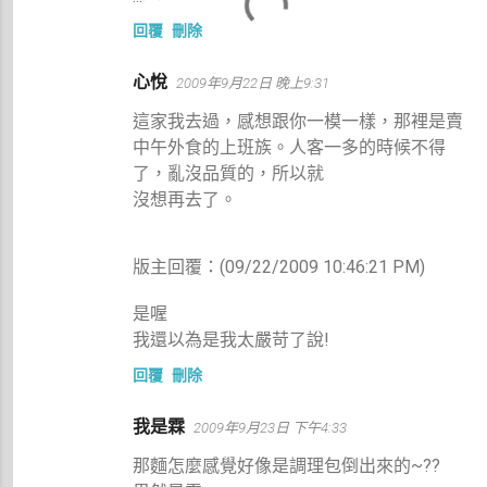
回覆
刪除
心悅
2009年9月22日 晚上9:31
這家我去過，感想跟你一模一樣，那裡是賣
中午外食的上班族。人客一多的時候不得
了，亂沒品質的，所以就
沒想再去了。
版主回覆：(09/22/2009 10:46:21 PM)
是喔
我還以為是我太嚴苛了說!
回覆
刪除
我是霖
2009年9月23日 下午4:33
那麵怎麼感覺好像是調理包倒出來的~??