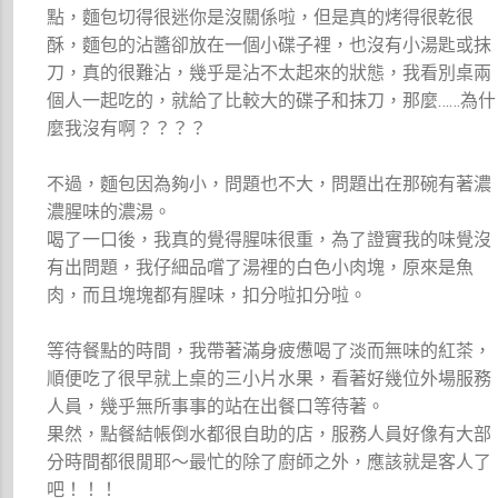
點，麵包切得很迷你是沒關係啦，但是真的烤得很乾很
酥，麵包的沾醬卻放在一個小碟子裡，也沒有小湯匙或抹
刀，真的很難沾，幾乎是沾不太起來的狀態，我看別桌兩
個人一起吃的，就給了比較大的碟子和抹刀，那麼……為什
麼我沒有啊？？？？
不過，麵包因為夠小，問題也不大，問題出在那碗有著濃
濃腥味的濃湯。
喝了一口後，我真的覺得腥味很重，為了證實我的味覺沒
有出問題，我仔細品嚐了湯裡的白色小肉塊，原來是魚
肉，而且塊塊都有腥味，扣分啦扣分啦。
等待餐點的時間，我帶著滿身疲憊喝了淡而無味的紅茶，
順便吃了很早就上桌的三小片水果，看著好幾位外場服務
人員，幾乎無所事事的站在出餐口等待著。
果然，點餐結帳倒水都很自助的店，服務人員好像有大部
分時間都很閒耶～最忙的除了廚師之外，應該就是客人了
吧！！！