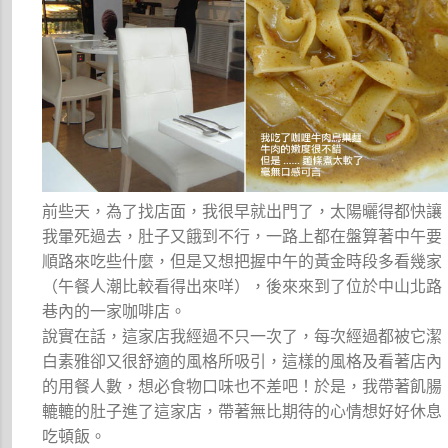
前些天，為了找店面，我很早就出門了，太陽曬得都快讓
我暈死過去，肚子又餓到不行，一路上都在盤算著中午要
順路來吃些什麼，但是又想把握中午的黃金時段多看幾家
（午餐人潮比較看得出來咩），後來來到了位於中山北路
巷內的一家咖啡店。
說實在話，這家店我經過不只一次了，每次經過都被它潔
白素雅卻又很舒適的風格所吸引，這樣的風格及看著店內
的用餐人數，想必食物口味也不差吧！於是，我帶著飢腸
轆轆的肚子進了這家店，帶著無比期待的心情想好好休息
吃頓飯。