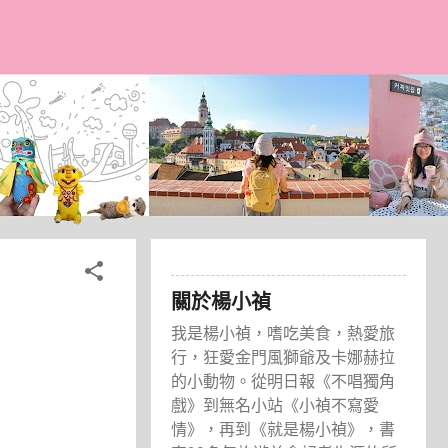
關於楊小禎
我是楊小禎，嗜吃美食，熱愛旅
行，狂愛金門風獅爺及卡娜赫拉
的小動物。從明日報《不唱獨角
戲》到無名小站《小禎不寫愛
情》，再到《就是楊小禎》，書