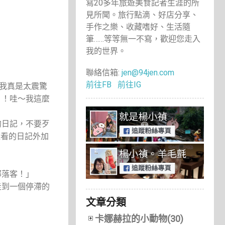
寫20多年旅遊美食記者生涯的所
見所聞。旅行點滴、好店分享、
手作之樂、收藏嗜好、生活隨
筆……等等無一不寫，歡迎您走入
我的世界。
聯絡信箱:
jen@94jen.com
前往FB
前往IG
，我真是太震驚
！！哇～我這麼
的日記，不要歹
難看的日記外加
部落客！」
走到一個停滯的
文章分類
卡娜赫拉的小動物(30)