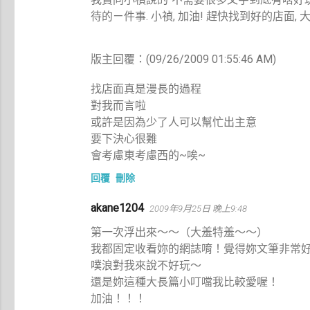
待的ㄧ件事. 小禎, 加油! 趕快找到好的店面, 
版主回覆：(09/26/2009 01:55:46 AM)
找店面真是漫長的過程
對我而言啦
或許是因為少了人可以幫忙出主意
要下決心很難
會考慮東考慮西的~唉~
回覆
刪除
akane1204
2009年9月25日 晚上9:48
第一次浮出來～～（大羞特羞～～）
我都固定收看妳的網誌唷！覺得妳文筆非常
噗浪對我來說不好玩～
還是妳這種大長篇小叮噹我比較愛喔！
加油！！！