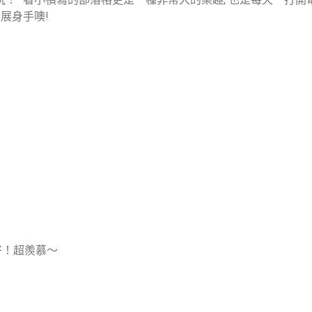
大展身手噢!
好！超羨慕～