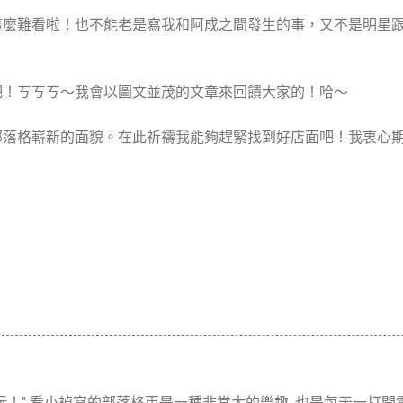
這麼難看啦！也不能老是寫我和阿成之間發生的事，又不是明星
吧！ㄎㄎㄎ～我會以圖文並茂的文章來回饋大家的！哈～
部落格嶄新的面貌。在此祈禱我能夠趕緊找到好店面吧！我衷心
！" 看小禎寫的部落格更是一種非常大的樂趣, 也是每天一打開