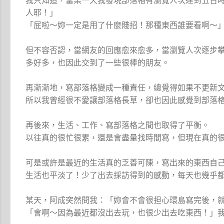
我只知道，當某一天我發現部落格有瀏覽人次達到五百
人耶！」
「屁啦～妳一定是用了什麼賤招！那種東西誰要看啊～
但不容否認，當網友的回應愈來愈多，當瀏覽人次逐步
多好多，也因此交到了一些很棒的朋友。
再漸漸地，寫部落格變成一種責任，總覺得如果不更新
所以我曾經很不愛讓部落格長草，卻也因此感覺到部落
再後來，生活、工作、寫部落格之間也取得了平衡。
以往真的很忙很累，還是會盡量找時間寫，但現在真的
可是或許是最近的生活真的乏善可陳，寫出來的東西自
生活也平淡了！少了出去採訪得到的感動，每天也幾乎
某天，阿成突然問我：「妳會不會很担心環島寫完後，
「會啊～因為最近都沒出去玩，也很少出去吃東西！」