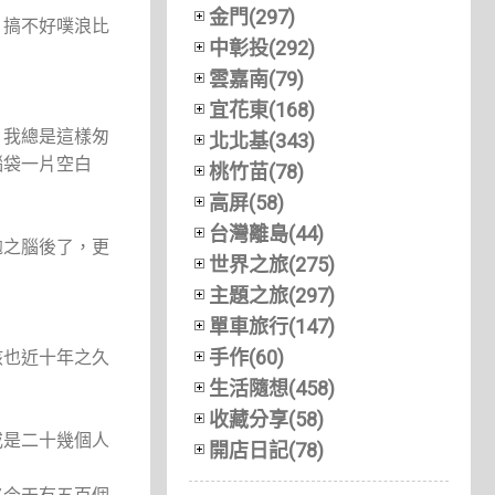
金門(297)
，搞不好噗浪比
中彰投(292)
雲嘉南(79)
宜花東(168)
」我總是這樣匆
北北基(343)
腦袋一片空白
桃竹苗(78)
高屏(58)
台灣離島(44)
拋之腦後了，更
世界之旅(275)
主題之旅(297)
單車旅行(147)
手作(60)
該也近十年之久
生活隨想(458)
收藏分享(58)
或是二十幾個人
開店日記(78)