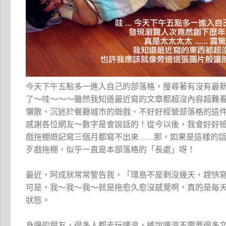
今天下午五點多一進入自己的部落格，搜尋著有沒有最新
了～哇～～～雖然我知道最近寫的文章都超沒內容超難
懶散、沉迷於餐廳城市的遊戲、不好好經營部落格的這
感謝各位網友～數字是會說話的！從今以後，我會好好
戲拖棚遊記寫三個月都寫不出來………那，如果是這樣的
歹戲拖棚，似乎一直是本部落格的「長處」呀！
最近，阿成就常常警告我，「環島不是剩沒幾天，趕快
可是，我～我～我～就是拖愈久愈沒感覺啊，真的是每
狀態。
身邊的朋友，很多人都去玩噗浪，據說噗浪不需要很多