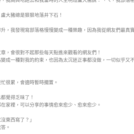
時，我高興地跑去和我當時的人生明燈盧大豬說：「ㄟ，我部落
」盧大豬總是狠狠地落井下石！
攀升，我發現寫部落格慢慢變成一種樂趣，因為我從網友們最真
文章，會很對不起那些每天點進來觀看的網友們！
格變成一種對我的約束，也因為太沉迷正事都沒做，一切似乎又
很忙很累，會適時暫時擱置。
己都覺得乏味了！
都在家裡，可以分享的事情愈來愈少、愈來愈少。
就沒東西寫了？」
我答。