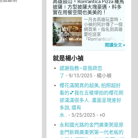
高雄鼓山。Rom'antica Pizza 羅馬
每次去台中誘惑實在
披薩∣方型披薩大塊豪邁，料多
太多了！就……，這一
實在用餐空間也美美的！
次離家這麼近，不來
吃真的說不過去。
一月去高雄玩耍時，
小禎的阿計傳了一個
網頁來，指名到高雄
要吃這家
「Rom'anticaPizza
羅馬披薩」，看了圖
閱讀全文 »
片及介紹，思緒瞬間
被拉回了18年前的義
就是楊小禎
大利。當年遊義大利
時，就在街頭看到不
感謝指教~是我疏忽
少披薩店，一字排開
的各式披薩看起來琳
了
- 9/13/2025
- 楊小禎
瑯滿目，走進店內就
能點上一塊喜愛的口
櫻花滿開真的超美, 拍照超好
味大快朵頤，真的好
看的💕我在五稜墎拍的櫻花照
懷念啊！沒想到台灣
也有類似的披薩店。
郤滿滿很多人...畫面呈現差好
走！就到高雄吃披薩
多說, 還有
去！
水...
- 5/25/2025
- +0
永和國光路的金門廣東粥是原
金門新興廣東粥第一代老板的