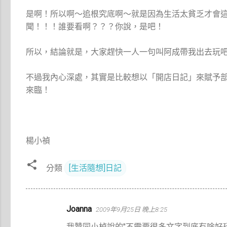
是啊！所以啊～追根究底啊～就是因為生活太貧乏才會
聞！！！誰要看啊？？？你說，是吧！
所以，結論就是，大家趕快一人一句叫阿成帶我出去玩
不過我內心深處，其實是比較想以「開店日記」來賦予
來臨！
楊小禎
分類
[生活隨想]日記
留
Joanna
2009年9月25日 晚上8:25
言
我贊同小楨說的"不需要很多文字到底有啥好玩