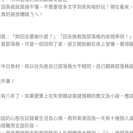
，因為我就是搞不懂，不需要很多文字到底有啥好玩！現在看來
，真的是很糟糕ㄋㄟ！
問我：「妳回去要做什麼？」「回去挽救我部落格的收視率呀！
片寫部落格，可是一但回到了家，卻又開始躺在床上發懶，覺得
拿今日食材，和以往先進自己部落格大不相同，自己都將部落格
這件事！
也有八年了，如果要算上在失戀雜誌寫感情類的散文及小說，應
說話的心態在記錄著生活及心情，再到漸漸因為一天有十幾個人
的很難用言語形容。