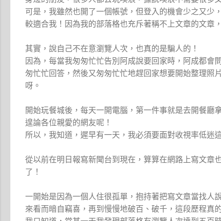
可是，我雖然也開了一個帳號，但登入的機會少之又少
較適合我！因為我的部落格也充斥著稱不上文章的文章
其實，說自己不在意瀏覽人次，也真的是騙人的！
因為，每當我匆匆忙忙告別阿成說要回家時，阿成都會
匆忙忙回答，然後又匆匆忙忙地趕回家想要開始整理照
呀。
開始玩餐城後，每天一開電腦，第一件事就是去開餐廳
遑論各位親愛的網友呢！
所以，我知道，遲早有一天，我必須要面對收視率低迷
從以前在明日報寫新聞台到現在，算算在網路上寫文章
了！
一開始是因為一個人住很孤單，抱持著把寫文章當找人
來看而暗自竊喜，再到慢慢地破百、破千，這段歷程真