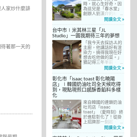
間價位較親民的牛排
時，就心生好奇，因
跟人家炒什麼誹
餐廳……，最終，小禎
為這兒是「春水堂」
選定了阿姨及表弟剛
創辦人劉漢介的私人
去吃過的「法森小
招待所，只對會員開
閱讀全文 »
館」，理由很簡單：
放預約入住、用餐。
歐法套餐1680元起的
自從十多年前搬回彰
台中市∣米其林三星「JL
價位可以接受，而且
化之後，小禎才開始
Studio」一圓我期待三年的夢想
不是無菜單料理，從
上春水堂吃飯、喝
開胃菜、湯品、主
「我今天去採訪JL的
茶，有一度還把春水
期待著那一天的
菜、甜點等，通通可
主廚，他講話好有渲
堂當麵店在吃，每週
以選自己喜歡的，小
染力，搞得我現在好
到台中上課時，總忍
禎覺得能夠自由搭配
想去吃他做的菜。」
不住奔入春水堂，點
很讚！而且「法森小
猶記得三年半前，當
上一碗「XO醬拌麵」
館」是台中老字號的
米其林評鑑要來台中
搭配一杯茶飲，後來
閱讀全文 »
法式餐廳，網路好評
之前，我接搞的雜誌
也嘗試過其他茶點，
不斷，能夠屹立不搖
做了一次得獎預測，
對春水堂的餐飲很有
彰化市「isaac toast 彰化曉陽
這麼多年，一定有它
於是我因為工作踏入
信心。因此，一得知
店」∣韓國奶油吐司全天候吃得
的道理在呀！
JL Studio，當天回家
秋山居是春水堂創辦
到，現點現煎口感酥香餡料多樣
之後，我就迫不及待
人開設的，感覺就是
化
對嚴師厲友嚷嚷著。
品質保證，對喜愛美
從事美食採訪20多
食的小禎而言，自然
來自韓國的連鎖奶油
年，只採訪沒吃的店
深具吸引力。
吐司店「isaac
也不計其數，但從沒
toast」（愛時刻）終
有一家餐廳讓我這樣
於進駐彰化了！從掛
充滿渴望，留下「真
上招牌那一刻起，小
的好想吃吃看」的懸
禎就想著找時間來吃
閱讀全文 »
念。
吃看。之前就關注這
電腦最期
家連鎖店許久，只是