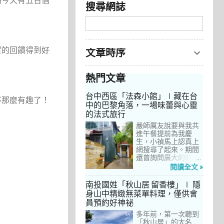
格今天有五百個
搜尋網誌
實的回饋得到好
文章時序
熱門文章
台中西區「法森小館」∣藏在台
不那麼有趣了！
中的巴黎角落，一場味蕾與心靈
的法式旅行
嚴師厲友說要與我共
進午餐提前為我慶
生，小禎馬上認真上
網搜尋了起來。期間
還曾詢問廣大的親友
們有沒有推薦的餐
閱讀全文 »
廳，但是只有小禎的
阿姨及桄甄老師誠懇
南投國姓「秋山居 留香樓」∣ 隱
給我建議，其他都是
身山中精緻無菜單料理，僅供會
一堆來亂的！哈～ 從
員預約好神祕
台北君品酒店的「頤
宮」到台中的
多年前，第一次聽到
「澀」，再比較了幾
「秋山居」的大名