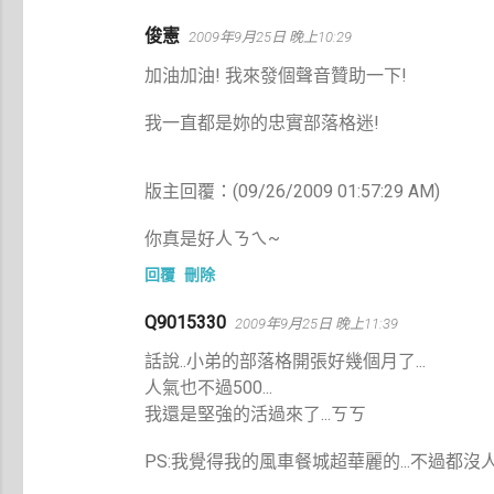
俊憲
2009年9月25日 晚上10:29
加油加油! 我來發個聲音贊助一下!
我一直都是妳的忠實部落格迷!
版主回覆：(09/26/2009 01:57:29 AM)
你真是好人ㄋㄟ~
回覆
刪除
Q9015330
2009年9月25日 晚上11:39
話說..小弟的部落格開張好幾個月了...
人氣也不過500...
我還是堅強的活過來了...ㄎㄎ
PS:我覺得我的風車餐城超華麗的...不過都沒人