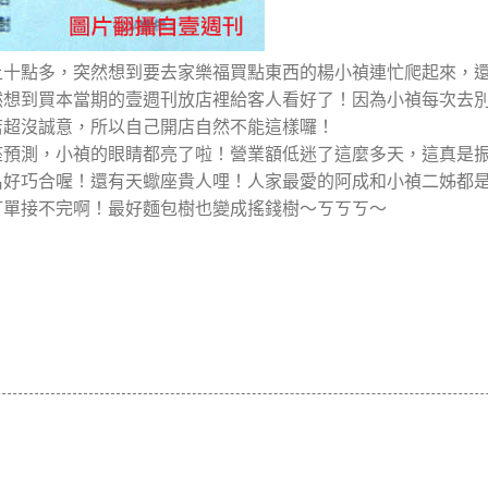
上十點多，突然想到要去家樂福買點東西的楊小禎連忙爬起來，
然想到買本當期的壹週刊放店裡給客人看好了！因為小禎每次去
店超沒誠意，所以自己開店自然不能這樣囉！
座預測，小禎的眼睛都亮了啦！營業額低迷了這麼多天，這真是
名好巧合喔！還有天蠍座貴人哩！人家最愛的阿成和小禎二姊都
訂單接不完啊！最好麵包樹也變成搖錢樹～ㄎㄎㄎ～