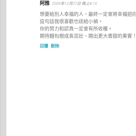
阿雅
2009年12月27日 晚上8:15
想要給別人幸福的人，最終一定會將幸福迴
這句話我很喜歡也送給小禎。
你的努力和認真一定會有所收穫。
期待麵包樹成長茁壯，開出更大香甜的果實
回覆
刪除