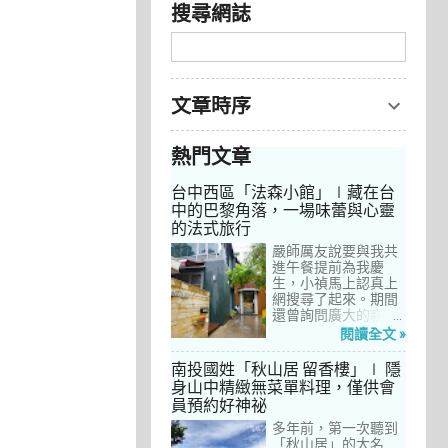
搜尋網誌
文章時序
熱門文章
台中西區「法森小館」∣藏在台
中的巴黎角落，一場味蕾與心靈
的法式旅行
嚴師厲友說要與我共
進午餐提前為我慶
生，小禎馬上認真上
網搜尋了起來。期間
還曾詢問廣大的親友
們有沒有推薦的餐
閱讀全文 »
廳，但是只有小禎的
阿姨及桄甄老師誠懇
南投國姓「秋山居 留香樓」∣ 隱
給我建議，其他都是
身山中精緻無菜單料理，僅供會
一堆來亂的！哈～ 從
員預約好神祕
台北君品酒店的「頤
宮」到台中的
多年前，第一次聽到
「澀」，再比較了幾
「秋山居」的大名