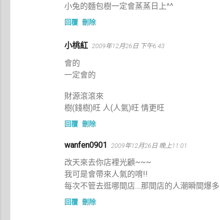
小兔的麵包樹一定會蒸蒸日上^^
回覆
刪除
小桃紅
2009年12月26日 下午6:43
會的
一定會的
財源滾滾來
樹(錢樹)旺 人(人氣)旺 情更旺
回覆
刪除
wanfen0901
2009年12月26日 晚上11:01
改天來去你店裡光顧~~~
我可是會帶來人氣的唷!!
每次不管去逛哪間店....那間店的人潮瞬間爆多
回覆
刪除