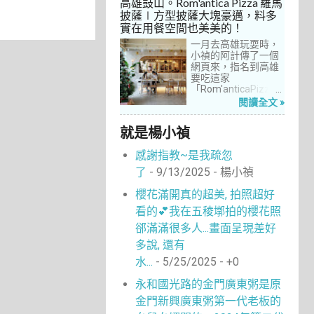
高雄鼓山。Rom'antica Pizza 羅馬
每次去台中誘惑實在
披薩∣方型披薩大塊豪邁，料多
太多了！就……，這一
實在用餐空間也美美的！
次離家這麼近，不來
吃真的說不過去。
一月去高雄玩耍時，
小禎的阿計傳了一個
網頁來，指名到高雄
要吃這家
「Rom'anticaPizza
羅馬披薩」，看了圖
閱讀全文 »
片及介紹，思緒瞬間
被拉回了18年前的義
就是楊小禎
大利。當年遊義大利
時，就在街頭看到不
感謝指教~是我疏忽
少披薩店，一字排開
的各式披薩看起來琳
了
- 9/13/2025
- 楊小禎
瑯滿目，走進店內就
能點上一塊喜愛的口
櫻花滿開真的超美, 拍照超好
味大快朵頤，真的好
看的💕我在五稜墎拍的櫻花照
懷念啊！沒想到台灣
也有類似的披薩店。
郤滿滿很多人...畫面呈現差好
走！就到高雄吃披薩
多說, 還有
去！
水...
- 5/25/2025
- +0
永和國光路的金門廣東粥是原
金門新興廣東粥第一代老板的