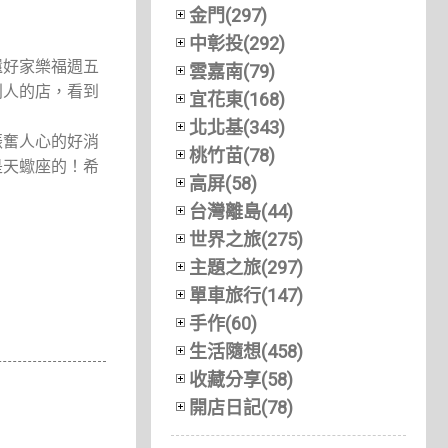
金門(297)
中彰投(292)
還好家樂福週五
雲嘉南(79)
別人的店，看到
宜花東(168)
北北基(343)
振奮人心的好消
桃竹苗(78)
是天蠍座的！希
高屏(58)
台灣離島(44)
世界之旅(275)
主題之旅(297)
單車旅行(147)
手作(60)
生活隨想(458)
收藏分享(58)
開店日記(78)