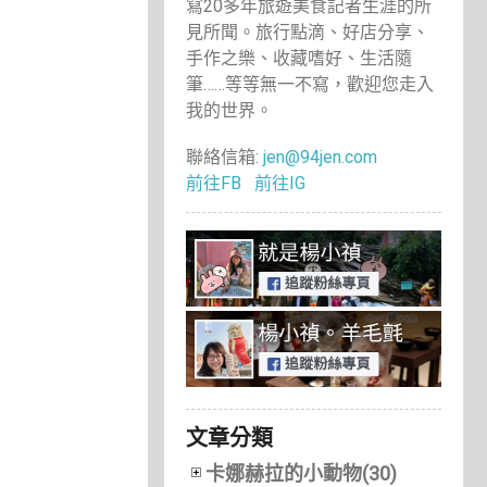
寫20多年旅遊美食記者生涯的所
見所聞。旅行點滴、好店分享、
手作之樂、收藏嗜好、生活隨
筆……等等無一不寫，歡迎您走入
我的世界。
聯絡信箱:
jen@94jen.com
前往FB
前往IG
文章分類
卡娜赫拉的小動物(30)