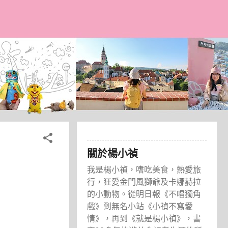
關於楊小禎
我是楊小禎，嗜吃美食，熱愛旅
行，狂愛金門風獅爺及卡娜赫拉
的小動物。從明日報《不唱獨角
戲》到無名小站《小禎不寫愛
情》，再到《就是楊小禎》，書