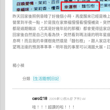
昨天回家後照例昏睡了好幾個小時，再度醒來已經是晚
營業到半夜一點，於是我在家樂福慢慢看慢慢補貨，突
都是過期雜誌（尤其是好幾年前的那種）都會覺得這家
回家後自然是自己先看為快，突然看到瑪法達的明年星
息啊！而且我的幸運樹竟然還是「麵包樹」，跟人家店
望瑪法達的預測準準準，明年我的事業可以鴻圖大展，
楊小禎
分類
[生活隨想]日記
留
carol218
2009年12月26日 下午2:44
言
哇！！！超讚的啦！！！