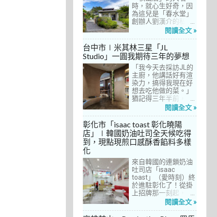
間價位較親民的牛排
時，就心生好奇，因
餐廳……，最終，小禎
為這兒是「春水堂」
選定了阿姨及表弟剛
創辦人劉漢介的私人
去吃過的「法森小
招待所，只對會員開
閱讀全文 »
館」，理由很簡單：
放預約入住、用餐。
歐法套餐1680元起的
自從十多年前搬回彰
台中市∣米其林三星「JL
價位可以接受，而且
化之後，小禎才開始
Studio」一圓我期待三年的夢想
不是無菜單料理，從
上春水堂吃飯、喝
開胃菜、湯品、主
「我今天去採訪JL的
茶，有一度還把春水
菜、甜點等，通通可
主廚，他講話好有渲
堂當麵店在吃，每週
以選自己喜歡的，小
染力，搞得我現在好
到台中上課時，總忍
禎覺得能夠自由搭配
想去吃他做的菜。」
不住奔入春水堂，點
很讚！而且「法森小
猶記得三年半前，當
上一碗「XO醬拌麵」
館」是台中老字號的
米其林評鑑要來台中
搭配一杯茶飲，後來
閱讀全文 »
法式餐廳，網路好評
之前，我接搞的雜誌
也嘗試過其他茶點，
不斷，能夠屹立不搖
做了一次得獎預測，
對春水堂的餐飲很有
彰化市「isaac toast 彰化曉陽
這麼多年，一定有它
於是我因為工作踏入
信心。因此，一得知
店」∣韓國奶油吐司全天候吃得
的道理在呀！
JL Studio，當天回家
秋山居是春水堂創辦
到，現點現煎口感酥香餡料多樣
之後，我就迫不及待
人開設的，感覺就是
化
對嚴師厲友嚷嚷著。
品質保證，對喜愛美
從事美食採訪20多
食的小禎而言，自然
來自韓國的連鎖奶油
年，只採訪沒吃的店
深具吸引力。
吐司店「isaac
也不計其數，但從沒
toast」（愛時刻）終
有一家餐廳讓我這樣
於進駐彰化了！從掛
充滿渴望，留下「真
上招牌那一刻起，小
的好想吃吃看」的懸
禎就想著找時間來吃
閱讀全文 »
念。
吃看。之前就關注這
家連鎖店許久，只是