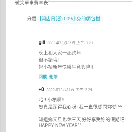
微笑單車費率表
分類
[開店日記]2009小兔的麵包樹
留
gill
2009年12月31日 上午10:20
言
晚上和大家一起跨年
很不錯哦!
祝小禎新年快樂生意興隆!!
回覆
刪除
+0
2009年12月31日 中午12:28
哈!! 小楨啊!!
您真是深得我心呀! 我一直很想問妳勒 ^^
知道妳元旦也休三天.好好享受妳的假期吧!
HAPPY NEW YEAR^^