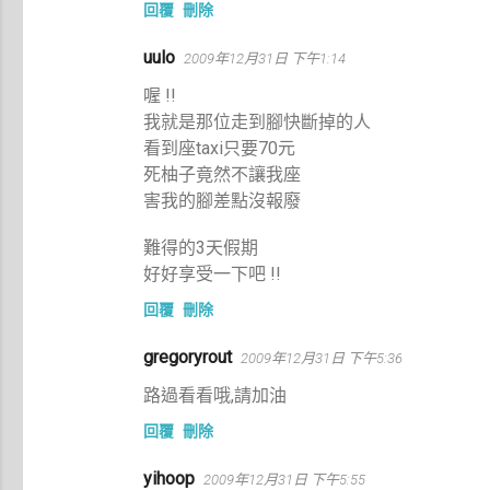
回覆
刪除
uulo
2009年12月31日 下午1:14
喔 !!
我就是那位走到腳快斷掉的人
看到座taxi只要70元
死柚子竟然不讓我座
害我的腳差點沒報廢
難得的3天假期
好好享受一下吧 !!
回覆
刪除
gregoryrout
2009年12月31日 下午5:36
路過看看哦,請加油
回覆
刪除
yihoop
2009年12月31日 下午5:55