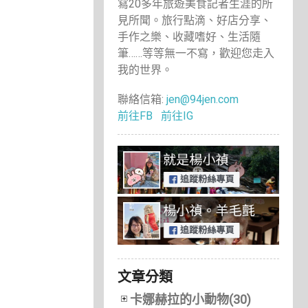
寫20多年旅遊美食記者生涯的所
見所聞。旅行點滴、好店分享、
手作之樂、收藏嗜好、生活隨
筆……等等無一不寫，歡迎您走入
我的世界。
聯絡信箱:
jen@94jen.com
前往FB
前往IG
文章分類
卡娜赫拉的小動物(30)