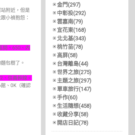
金門(297)
運站附近，但是
中彰投(292)
住跟小禎抱怨：
雲嘉南(79)
宜花東(168)
北北基(343)
桃竹苗(78)
1區間、650、內
高屏(58)
的麵包樹了。
台灣離島(44)
世界之旅(275)
、672、信義幹線。
主題之旅(297)
館、0K（確認
單車旅行(147)
手作(60)
生活隨想(458)
收藏分享(58)
開店日記(78)