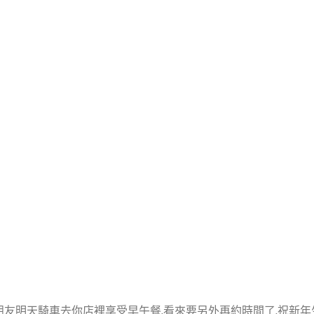
朋友明天騎車去你店裡享受早午餐,看來要另外再約時間了,祝新年