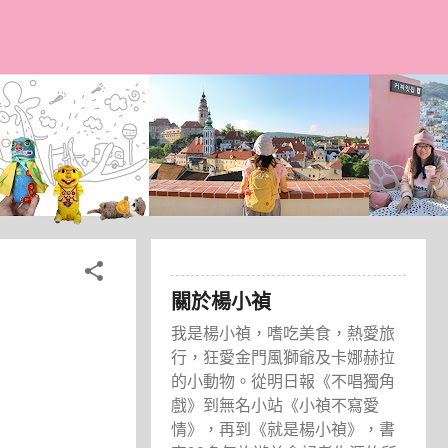
關於楊小禎
我是楊小禎，嗜吃美食，熱愛旅
行，狂愛金門風獅爺及卡娜赫拉
的小動物。從明日報《不唱獨角
戲》到無名小站《小禎不寫愛
情》，再到《就是楊小禎》，書