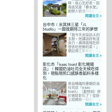
間價位較親民的牛排
時，就心生好奇，因
餐廳……，最終，小禎
為這兒是「春水堂」
選定了阿姨及表弟剛
創辦人劉漢介的私人
去吃過的「法森小
招待所，只對會員開
閱讀全文 »
館」，理由很簡單：
放預約入住、用餐。
歐法套餐1680元起的
自從十多年前搬回彰
台中市∣米其林三星「JL
價位可以接受，而且
化之後，小禎才開始
Studio」一圓我期待三年的夢想
不是無菜單料理，從
上春水堂吃飯、喝
開胃菜、湯品、主
「我今天去採訪JL的
茶，有一度還把春水
菜、甜點等，通通可
主廚，他講話好有渲
堂當麵店在吃，每週
以選自己喜歡的，小
染力，搞得我現在好
到台中上課時，總忍
禎覺得能夠自由搭配
想去吃他做的菜。」
不住奔入春水堂，點
很讚！而且「法森小
猶記得三年半前，當
上一碗「XO醬拌麵」
館」是台中老字號的
米其林評鑑要來台中
搭配一杯茶飲，後來
閱讀全文 »
法式餐廳，網路好評
之前，我接搞的雜誌
也嘗試過其他茶點，
不斷，能夠屹立不搖
做了一次得獎預測，
對春水堂的餐飲很有
彰化市「isaac toast 彰化曉陽
這麼多年，一定有它
於是我因為工作踏入
信心。因此，一得知
店」∣韓國奶油吐司全天候吃得
的道理在呀！
JL Studio，當天回家
秋山居是春水堂創辦
到，現點現煎口感酥香餡料多樣
之後，我就迫不及待
人開設的，感覺就是
化
對嚴師厲友嚷嚷著。
品質保證，對喜愛美
從事美食採訪20多
食的小禎而言，自然
來自韓國的連鎖奶油
年，只採訪沒吃的店
深具吸引力。
吐司店「isaac
也不計其數，但從沒
toast」（愛時刻）終
有一家餐廳讓我這樣
於進駐彰化了！從掛
充滿渴望，留下「真
上招牌那一刻起，小
的好想吃吃看」的懸
禎就想著找時間來吃
閱讀全文 »
念。
吃看。之前就關注這
家連鎖店許久，只是