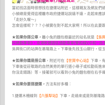
當初找店面時很想找在捷運站附近，這樣親友及網友們
小禎總是覺得這裡離市政府捷運站說遠不遠，走起來應
「走好久喔～」
怎會這樣呢？？？小禎實在對不起大家啊！所以在此要
★
如果你搭公車
，
離小兔的麵包樹最近的站名就是
【吳
科通勤專車3、南港軟體園區通勤專車(雙和線)(中和—南
吳興街口的站牌在基隆路上，下車後先找玉山銀行，從
★
如果你還是搭公車
，附近可在
【世貿中心站】
下車，
下車後從莊敬路的自然美旁的單行道小巷子或松勤街進來
你沒走錯路）等，接著就可以看到小兔的麵包樹在右手
★
如果你要搭捷運，
方法有好多種：
1.捷運木柵線到
【六張犁站】
下車，走過來或是到基隆路