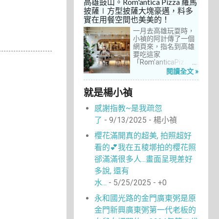
高雄鼓山。Rom'antica Pizza 羅馬
每次去台中誘惑實在
披薩∣方型披薩大塊豪邁，料多
太多了！就……，這一
實在用餐空間也美美的！
次離家這麼近，不來
吃真的說不過去。
一月去高雄玩耍時，
小禎的阿計傳了一個
網頁來，指名到高雄
要吃這家
「Rom'anticaPizza
羅馬披薩」，看了圖
閱讀全文 »
片及介紹，思緒瞬間
被拉回了18年前的義
就是楊小禎
大利。當年遊義大利
時，就在街頭看到不
感謝指教~是我疏忽
少披薩店，一字排開
的各式披薩看起來琳
了
- 9/13/2025
- 楊小禎
瑯滿目，走進店內就
能點上一塊喜愛的口
櫻花滿開真的超美, 拍照超好
味大快朵頤，真的好
看的💕我在五稜墎拍的櫻花照
懷念啊！沒想到台灣
也有類似的披薩店。
郤滿滿很多人...畫面呈現差好
走！就到高雄吃披薩
多說, 還有
去！
水...
- 5/25/2025
- +0
永和國光路的金門廣東粥是原
金門新興廣東粥第一代老板的