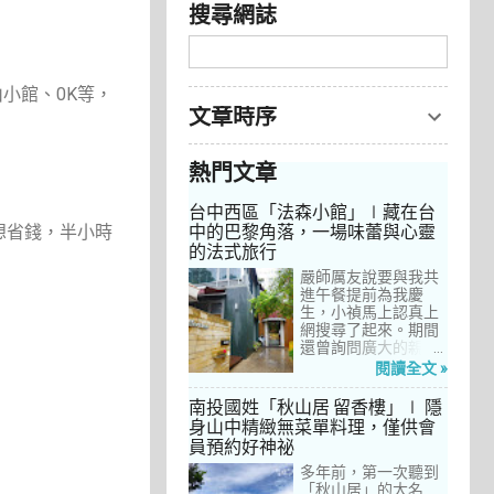
搜尋網誌
小館、0K等，
文章時序
熱門文章
台中西區「法森小館」∣藏在台
中的巴黎角落，一場味蕾與心靈
。如果想省錢，半小時
的法式旅行
嚴師厲友說要與我共
進午餐提前為我慶
生，小禎馬上認真上
網搜尋了起來。期間
還曾詢問廣大的親友
們有沒有推薦的餐
閱讀全文 »
廳，但是只有小禎的
阿姨及桄甄老師誠懇
南投國姓「秋山居 留香樓」∣ 隱
給我建議，其他都是
身山中精緻無菜單料理，僅供會
一堆來亂的！哈～ 從
員預約好神祕
台北君品酒店的「頤
宮」到台中的
多年前，第一次聽到
「澀」，再比較了幾
「秋山居」的大名