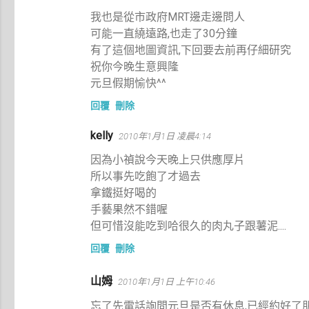
我也是從市政府MRT邊走邊問人
可能一直繞遠路,也走了30分鐘
有了這個地圖資訊,下回要去前再仔細研究
祝你今晚生意興隆
元旦假期愉快^^
回覆
刪除
kelly
2010年1月1日 凌晨4:14
因為小禎說今天晚上只供應厚片
所以事先吃飽了才過去
拿鐵挺好喝的
手藝果然不錯喔
但可惜沒能吃到哈很久的肉丸子跟薯泥....
回覆
刪除
山姆
2010年1月1日 上午10:46
忘了先電話詢問元旦是否有休息,已經約好了