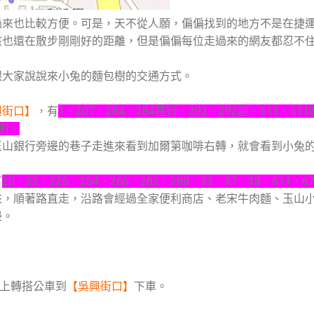
過來也比較方便。可是，天不從人願，偏偏找到的地方不是在捷
該也還在散步剛剛好的距離，但是偏偏每位走過來的網友都忍不
跟大家說說來小兔的麵包樹的交通方式。
興街口】，
有
1、207、284、284直行、292、292副、611、61
港)。
玉山銀行旁邊的巷子走進來看到加爾第咖啡右轉，就會看到小兔
有
20、22、226、254、266、282、288、33、37、38、611
，順著路直走，沿路會經過全家便利商店、老宋牛肉麵、玉山小
邊。
上轉搭公車到
【吳興街口】
下車。