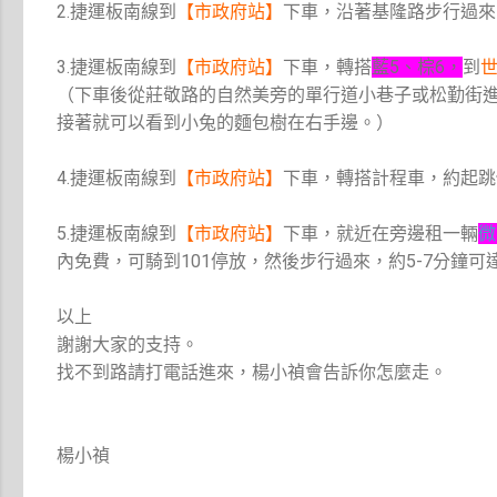
2.捷運板南線到
【市政府站】
下車，沿著基隆路步行過來
3.捷運板南線到
【市政府站】
下車，轉搭
藍5、棕6，
到
（下車後從莊敬路的自然美旁的單行道小巷子或松勤街進
接著就可以看到小兔的麵包樹在右手邊。）
4.捷運板南線到
【市政府站】
下車，轉搭計程車，約起跳
5.捷運板南線到
【市政府站】
下車，就近在旁邊租一輛
微
內免費，可騎到101停放，然後步行過來，約5-7分鐘可
以上
謝謝大家的支持。
找不到路請打電話進來，楊小禎會告訴你怎麼走。
楊小禎