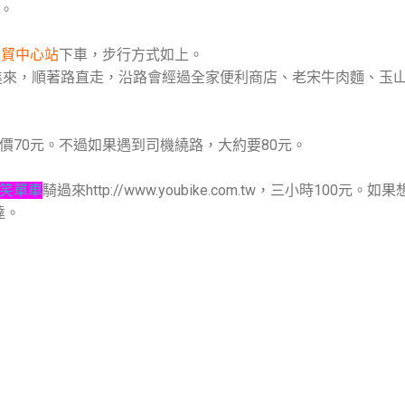
。
世貿中心站
下車，步行方式如上。
來，順著路直走，沿路會經過全家便利商店、老宋牛肉麵、玉山
價70元。不過如果遇到司機繞路，大約要80元。
笑單車
騎過來http://www.youbike.com.tw，三小時100元
達。