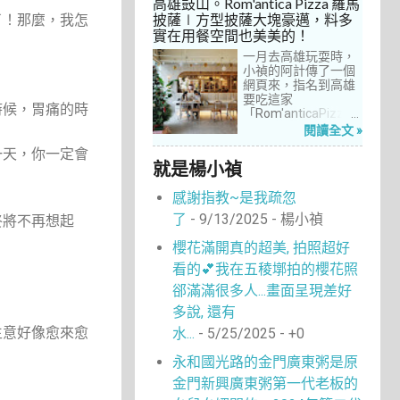
高雄鼓山。Rom'antica Pizza 羅馬
每次去台中誘惑實在
披薩∣方型披薩大塊豪邁，料多
了！那麼，我怎
太多了！就……，這一
實在用餐空間也美美的！
次離家這麼近，不來
吃真的說不過去。
一月去高雄玩耍時，
小禎的阿計傳了一個
網頁來，指名到高雄
要吃這家
時候，胃痛的時
「Rom'anticaPizza
羅馬披薩」，看了圖
閱讀全文 »
片及介紹，思緒瞬間
一天，你一定會
被拉回了18年前的義
就是楊小禎
大利。當年遊義大利
時，就在街頭看到不
感謝指教~是我疏忽
少披薩店，一字排開
的各式披薩看起來琳
了
- 9/13/2025
- 楊小禎
終將不再想起
瑯滿目，走進店內就
能點上一塊喜愛的口
櫻花滿開真的超美, 拍照超好
味大快朵頤，真的好
看的💕我在五稜墎拍的櫻花照
懷念啊！沒想到台灣
也有類似的披薩店。
郤滿滿很多人...畫面呈現差好
走！就到高雄吃披薩
多說, 還有
去！
生意好像愈來愈
水...
- 5/25/2025
- +0
永和國光路的金門廣東粥是原
金門新興廣東粥第一代老板的
……