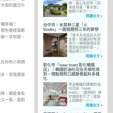
間價位較親民的牛排
時，就心生好奇，因
下大雨的週日午
餐廳……，最終，小禎
為這兒是「春水堂」
選定了阿姨及表弟剛
創辦人劉漢介的私人
去吃過的「法森小
招待所，只對會員開
閱讀全文 »
館」，理由很簡單：
放預約入住、用餐。
歐法套餐1680元起的
自從十多年前搬回彰
一種幸福！
台中市∣米其林三星「JL
價位可以接受，而且
化之後，小禎才開始
Studio」一圓我期待三年的夢想
，那你曾經喜歡
不是無菜單料理，從
上春水堂吃飯、喝
開胃菜、湯品、主
「我今天去採訪JL的
茶，有一度還把春水
天爺一定知道，
菜、甜點等，通通可
主廚，他講話好有渲
堂當麵店在吃，每週
以選自己喜歡的，小
染力，搞得我現在好
到台中上課時，總忍
禎覺得能夠自由搭配
想去吃他做的菜。」
不住奔入春水堂，點
很讚！而且「法森小
猶記得三年半前，當
上一碗「XO醬拌麵」
館」是台中老字號的
米其林評鑑要來台中
搭配一杯茶飲，後來
閱讀全文 »
法式餐廳，網路好評
之前，我接搞的雜誌
也嘗試過其他茶點，
人在你的小房間
不斷，能夠屹立不搖
做了一次得獎預測，
對春水堂的餐飲很有
彰化市「isaac toast 彰化曉陽
這麼多年，一定有它
於是我因為工作踏入
信心。因此，一得知
店」∣韓國奶油吐司全天候吃得
的道理在呀！
JL Studio，當天回家
秋山居是春水堂創辦
到，現點現煎口感酥香餡料多樣
而去，但我還是
之後，我就迫不及待
人開設的，感覺就是
化
對嚴師厲友嚷嚷著。
品質保證，對喜愛美
從事美食採訪20多
食的小禎而言，自然
來自韓國的連鎖奶油
年，只採訪沒吃的店
深具吸引力。
吐司店「isaac
也不計其數，但從沒
toast」（愛時刻）終
話時，總是會有
有一家餐廳讓我這樣
於進駐彰化了！從掛
張又一張，面對
充滿渴望，留下「真
上招牌那一刻起，小
的好想吃吃看」的懸
禎就想著找時間來吃
閱讀全文 »
念。
吃看。之前就關注這
家連鎖店許久，只是