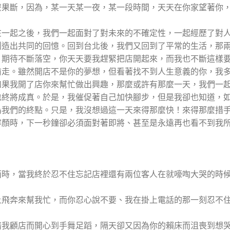
麼果斷，因為，某一天某一夜，某一段時間，天天在你家望著你
在一起之後，我們一起面對了對未來的不確定性，一起經歷了對
創造出共同的回憶。回到台北後，我們又回到了平常的生活，那
，期待不斷落空，你天天要我趕緊把店開起來，而我也不斷這樣
前走。雖然開店不是你的夢想，但看著找不到人生意義的你，我
如果我開了店你來幫忙做出興趣，那麼或許有那麼一天，我們一
也終將成真。於是，我催促著自己加快腳步，但是我卻也知道，
為我們的終點。只是，我沒想過這一天來得那麼快！來得那麼措
容顏時，下一秒鐘卻必須面對著即將、甚至是永遠再也看不到我
面時，當我終於忍不住忘記店裡還有兩位客人在就嚎啕大哭的時
上飛奔來幫我忙，而你忍心說不要、我在掛上電話的那一刻忍不
陪我顧店而開心到手舞足蹈，隔天卻又因為你的賴床而沮喪到想