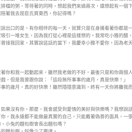
大排檔的粥，等待著的同時，想起我們來過兩次，還想起有一個
還陪著我去屈臣氏買東西，你記得嗎？
沒說出口的是，有你相伴的每一天，就算只是在身邊看著你都是
定吸引一堆女生，因為我打從心裡是這樣想的。我常吃小雅的醋
不曾接我回家，其實說這話的當下，我慶幸小雅不愛你，因為老
拉著你和我一起動起來，雖然我老做的不好，最後只是和你兩個
遊戲，但是我曾跟你說：「這段無所事事的歲月，真是快樂！」
事事的歲月，真的好快樂！雖然隱隱意識到，終有一天你將離我
，如果沒有你，那麼，我會感受到愛情的美好與快樂嗎？我想說
有你，我永遠都不能做最真實的自己，只能戴著偽善的面具，一
你，小兔的麵包樹會長出麵包嗎？
子的麵包樹，好像少了靈魂。