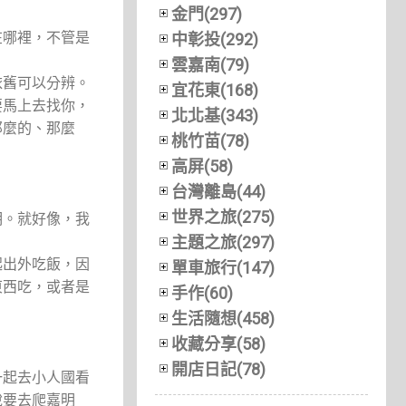
金門(297)
在哪裡，不管是
中彰投(292)
雲嘉南(79)
依舊可以分辨。
宜花東(168)
要馬上去找你，
北北基(343)
那麼的、那麼
桃竹苗(78)
高屏(58)
台灣離島(44)
世界之旅(275)
明。就好像，我
主題之旅(297)
起出外吃飯，因
單車旅行(147)
東西吃，或者是
手作(60)
生活隨想(458)
收藏分享(58)
開店日記(78)
一起去小人國看
說要去爬嘉明