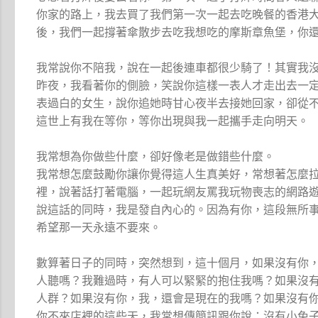
你家的路上，我去買了我們第一次一起去吃晚餐的香港
後，我們一起撐著傘散步去吃我想吃的摩斯章魚堡，你
我常說你不陪我，說在一起後連車都很少騎了！其實我
昨夜，我看著你的側臉，笑說你這樣一表人才走出去一
表過白的女生，說你追她時甘心夜半去接她回家，卻從
這世上有我在等你，等你出現與我一起攜手走向明天。
我常想為你做些什麼，卻好像老是做錯些什麼。
我常想怎麼鼓勵你讓你覺得這人生真美好，常想著怎麼
裡，說著話打著電腦，一起玩網友罵我玩物喪志的網路
說這話的同時，我是發自內心的。因為有你，這段無所
希望那一天永遠不要來。
數算著日子的同時，突然想到，這十個月，如果沒有你
人聽嗎？我難過時，有人可以緊緊的抱住我嗎？如果沒
人群？如果沒有你，我，還會是現在的我嗎？如果沒有
你不來店裡的這些天，我常想傳簡訊跟你說：沒有小兔