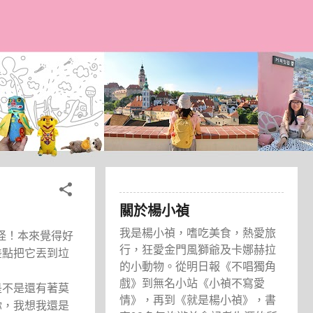
關於楊小禎
我是楊小禎，嗜吃美食，熱愛旅
怪！本來覺得好
行，狂愛金門風獅爺及卡娜赫拉
差點把它丟到垃
的小動物。從明日報《不唱獨角
戲》到無名小站《小禎不寫愛
是不是還有著莫
情》，再到《就是楊小禎》，書
你，我想我還是