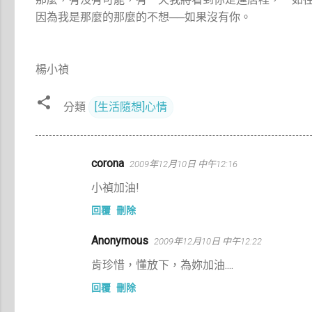
因為我是那麼的那麼的不想──如果沒有你。
楊小禎
分類
[生活隨想]心情
留
corona
2009年12月10日 中午12:16
言
小禎加油!
回覆
刪除
Anonymous
2009年12月10日 中午12:22
肯珍惜，懂放下，為妳加油....
回覆
刪除