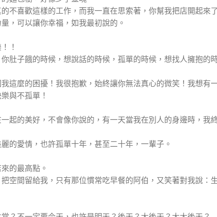
真的不喜歡這樣的工作，而我一直在思索著，你幫我把店開起來
力量，可以讓你幸福，如我最初說的。
樂！！
。你肚子餓的時候，想說話的時候，孤單的時候，想找人擁抱的
因我這麼的困擾！我很抱歉，始終讓你無法真心的微笑！我想有
快樂與不孤單！
在一起的美好，不會像你說的，有一天當我在別人的身邊時，我
美麗的愛情，也許孤單十年，甚至二十年，一輩子。
店來的最高點。
，把空間留給我，只有那位慣常吃早餐的阿伯，又笑著對我說：
常？不一定要今天，也許是明天？後天？大後天？大大後天？…