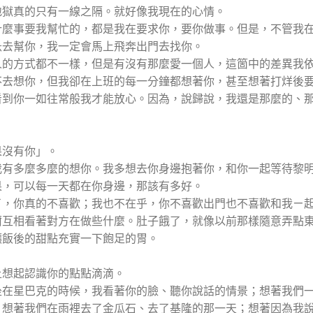
地獄真的只有一線之隔。就好像我現在的心情。
什麼事要我幫忙的，都是我在要求你，要你做事。但是，不管我
急去幫你，我一定會馬上飛奔出門去找你。
人的方式都不一樣，但是有沒有那麼愛一個人，這箇中的差異我
不去想你，但我卻在上班的每一分鐘都想著你，甚至想著打烊後
看到你一如往常般我才能放心。因為，說歸說，我還是那麼的、
果沒有你」。
我有多麼多麼的想你。我多想去你身邊抱著你，和你一起等待黎
果，可以每一天都在你身邊，那該有多好。
了，你真的不喜歡；我也不在乎，你不喜歡出門也不喜歡和我ㄧ
爾互相看著對方在做些什麼。肚子餓了，就像以前那樣隨意弄點
讓飯後的甜點充實一下飽足的胃。
上想起認識你的點點滴滴。
坐在星巴克的時候，我看著你的臉、聽你說話的情景；想著我們
；想著我們在雨裡去了金瓜石、去了基隆的那一天；想著因為我