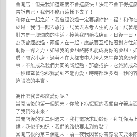
會開店，但是我知道速度不會這麼快！決定不會下得這
告訴自己，我們不能再這樣下去了！
和你在一起之前，我曾經說過一定要讓你好幸福！和你
於是，我們一起去旅行，試著去思考人生的方向，試著
對方是一塊爛肉的生活，接著我開始找店面，日復一日
為我曾經說過，兩個人在一起，應該要互相推著對方往
助你一臂之力，如果我的夢想終將也能成為你的夢想，
房子開家小店、過著不在大都市中人擠人求生存的念頭
事，不能成為我們共同的新起點，那麼或許，它終將成
一秒鐘望著你那我愛到不能再愛，時時都想多看一秒的
這張臉的事實。
為什麼我會那麼愛你呢？
當開店後的第一個週末，你放下病懨懨的我獨自守著店
了我們的未來。
當開店後的第二個週末，我打電話求助於你，拜託你馬
候，我似乎知道，我們的路快要走到終點了！
當開店後的第三個週末，前一夜我因著你答應隔天要來