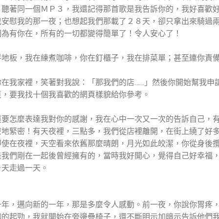
，聽著同一個ＭＰ３，我還記得那首歌是我告訴你的，我好喜歡
我安慰我的那一夜；也想起我們那載了２８天，卻只拿出來騎過
因為有你在，所有的一切都變得簡單了！令人安心了！
拼地板，我在練煮咖啡，你在釘櫃子，我在排菜單；甚至連你責
在我家裡，笑著對我說：「那我們的店……」然後你開始幫我申
頁，要我找十個我喜歡的網頁樣貌給你參考。
道要怎麼表達我對你的感謝，我在心中一次又一次的告訴自己，
麼地緊密！有天夜裡，三點多，我們從店裡離開，在街上繞了好
即使在夜裡，天空看來依舊那麼晴朗，月光如此皎潔，你從身後
是我們剛在一起後曾經擁有的，當時我好開心，覺得自己好幸福
ㄧ天走過一天。
一年，邁向新的一年，那是多麼令人感動。前一夜，你說你胃疼
聊的起勁，我就開始在旁邊疊椅子，還不斷明示加暗示告訴他們