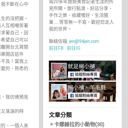
寫20多年旅遊美食記者生涯的所
，我不斷在心中
見所聞。旅行點滴、好店分享、
手作之樂、收藏嗜好、生活隨
人生的沒把握，
筆……等等無一不寫，歡迎您走入
兩人互相嘲笑著
我的世界。
要求著自己，因
多希望自己可以
聯絡信箱:
jen@94jen.com
起離開台北買間
前往FB
前往IG
如果開店這件
手不及！當我上
所愛的、熟悉的
候，我彷彿預見
住又落淚的時
文章分類
卡娜赫拉的小動物(30)
哭的、一個人來