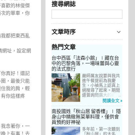
搜尋網誌
好喜歡的林俊傑
兩次的單車，你
文章時序
備我都把東西亂
熱門文章
請網址，設定網
台中西區「法森小館」∣藏在台
中的巴黎角落，一場味蕾與心靈
的法式旅行
有你真好！還記
嚴師厲友說要與我共
多圈，最後只能
進午餐提前為我慶
生，小禎馬上認真上
攬住我的肩，輕
網搜尋了起來。期間
還曾詢問廣大的親友
，有你這樣疼
們有沒有推薦的餐
閱讀全文 »
廳，但是只有小禎的
阿姨及桄甄老師誠懇
南投國姓「秋山居 留香樓」∣ 隱
給我建議，其他都是
身山中精緻無菜單料理，僅供會
一堆來亂的！哈～ 從
員預約好神祕
台北君品酒店的「頤
，我念著你，一
宮」到台中的
多年前，第一次聽到
我晚上有事！去
「澀」，再比較了幾
「秋山居」的大名