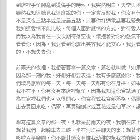
到店裡手忙腳亂到燙傷手的時候，我突然明白，天堂與
雖然我知道聽見我這麼說的你，一定會反駁我，你沒有
不是深夜三點半或是凌晨五點，只要你打通電話要我緊
我知道愛情不能比較，每個人面對感情的方式，對待愛
而我以為我會在一次次期待落空後，懷抱著對你的怨氣
看看你，因為，我要看到你露出笑容我才能安心，我要
的，不想失去你。
前兩天的夜裡，我想著要寫一篇文章，篇名就叫做「如
因為那一刻的我，好想好想要表達，我有多麼感謝你，
們環島旅程的每一天，每一天每一天都有你在身邊。如
我不在乎，你有沒有來店裡幫忙，因為我知道你嘗試過
為在家裡我們也可以很開心。你寫程式我寫部落格，偶
出去買回來吃，偶爾，再買碗刨冰或豆花或是仙草冰，
想寫這篇文章的那一夜，也就是前兩天的夜，我躺在床
想著我們一起騎車去三峽、坐在河堤邊聊天的事；想著
哆啦Ａ夢樂園，你不厭其煩沒有嫌我幼稚的幫我拍蠢照