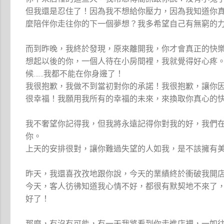
但我還是忍住了！因為我不想給你壓力，因為我知道你
麼陪伴你走往你的下一個夢想？我多希望自己有無窮的
而到昨晚，我終於發現，原來離開我，你才會真正的快
想起以後的你，一個人待在小房間裡，我就覺得好心疼
候……我都不能在你身邊了！
我很抱歉，我做不到當初對你的承諾！我很抱歉，讓你
很幸福！我願用我所有的幸福的未來，來換取你真心的
我不奢望你記得我，但我將永遠記得你對我的好，我們
你。
上天的安排很對，讓你難過失望的人如我，是不該擁有
昨天，我還喜孜孜地跟你說，今天的業績終於衝破我開
今天，客人彷彿知道我心情不好，都很有默契地不來了
好了！
那麼，有沒有可能，有一天我將看到你走進店裡，一如往