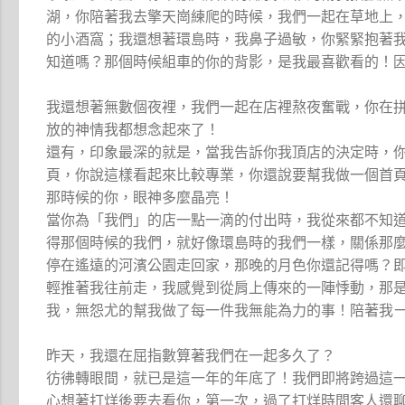
湖，你陪著我去擎天崗練爬的時候，我們一起在草地上
的小酒窩；我還想著環島時，我鼻子過敏，你緊緊抱著
知道嗎？那個時候組車的你的背影，是我最喜歡看的！
我還想著無數個夜裡，我們一起在店裡熬夜奮戰，你在
放的神情我都想念起來了！
還有，印象最深的就是，當我告訴你我頂店的決定時，你
頁，你說這樣看起來比較專業，你還說要幫我做一個首
那時候的你，眼神多麼晶亮！
當你為「我們」的店一點一滴的付出時，我從來都不知
得那個時候的我們，就好像環島時的我們一樣，關係那
停在遙遠的河濱公園走回家，那晚的月色你還記得嗎？
輕推著我往前走，我感覺到從肩上傳來的一陣悸動，那
我，無怨尤的幫我做了每一件我無能為力的事！陪著我
昨天，我還在屈指數算著我們在一起多久了？
彷彿轉眼間，就已是這一年的年底了！我們即將跨過這
心想著打烊後要去看你，第一次，過了打烊時間客人還