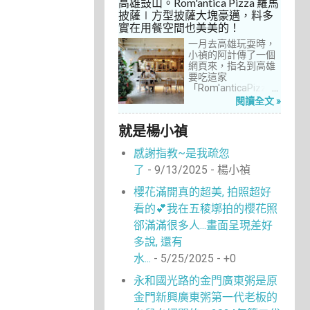
高雄鼓山。Rom'antica Pizza 羅馬
每次去台中誘惑實在
披薩∣方型披薩大塊豪邁，料多
太多了！就……，這一
實在用餐空間也美美的！
次離家這麼近，不來
吃真的說不過去。
一月去高雄玩耍時，
小禎的阿計傳了一個
網頁來，指名到高雄
要吃這家
「Rom'anticaPizza
羅馬披薩」，看了圖
閱讀全文 »
片及介紹，思緒瞬間
被拉回了18年前的義
就是楊小禎
大利。當年遊義大利
時，就在街頭看到不
感謝指教~是我疏忽
少披薩店，一字排開
的各式披薩看起來琳
了
- 9/13/2025
- 楊小禎
瑯滿目，走進店內就
能點上一塊喜愛的口
櫻花滿開真的超美, 拍照超好
味大快朵頤，真的好
看的💕我在五稜墎拍的櫻花照
懷念啊！沒想到台灣
也有類似的披薩店。
郤滿滿很多人...畫面呈現差好
走！就到高雄吃披薩
多說, 還有
去！
水...
- 5/25/2025
- +0
永和國光路的金門廣東粥是原
金門新興廣東粥第一代老板的