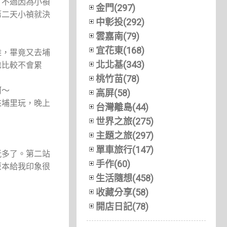
，不過因為小禎
金門(297)
第二天小禎就決
中彰投(292)
雲嘉南(79)
宜花東(168)
難，畢竟又去埔
北北基(343)
也比較不會累
桃竹苗(78)
呵～
高屏(58)
來埔里玩，晚上
台灣離島(44)
世界之旅(275)
主題之旅(297)
單車旅行(147)
玩多了。第二站
手作(60)
原本給我印象很
生活隨想(458)
收藏分享(58)
開店日記(78)