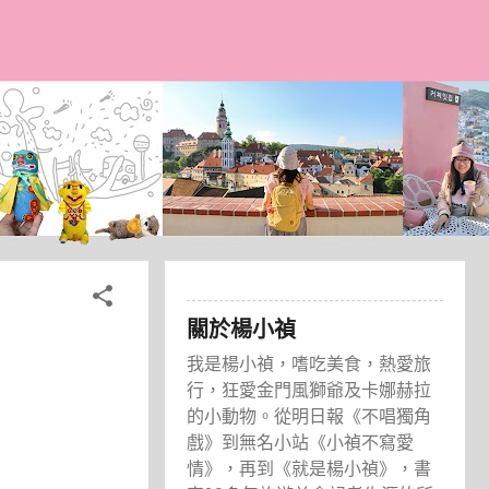
關於楊小禎
我是楊小禎，嗜吃美食，熱愛旅
行，狂愛金門風獅爺及卡娜赫拉
的小動物。從明日報《不唱獨角
戲》到無名小站《小禎不寫愛
情》，再到《就是楊小禎》，書