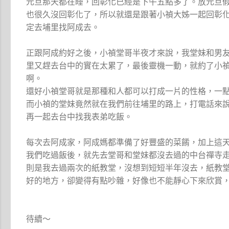
元旦那天都在睡，回彰化已經是下午五點多了。放元旦
也很久沒回彰化了，所以就還是跟著小禎大姊一起回彰
定去埔里找阿成去。
正跟阿成約好之後，小禎堂哥半夜才來說，我堂妹和男
里又趕去台中的實在太累了，最後靈機一動，就約了小
啊。
還好小禎堂哥就是那種和人都可以打成一片的性格，一
而小禎的堂妹竟然就在我們前往埔里的路上，打電話來
再一起去台中找我表弟吃飯。
每次去阿成家，阿成媽都準備了好豐盛的菜餚，加上這
我們吃過飯後，就先去堂哥和堂妹都沒去過的中台禪寺
則是我去過兩次的紙教堂，沒想到短短半年沒去，紙教
好的地方，卻變得有點吵雜，好像也不能靜心下來欣賞
待續～