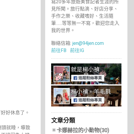
寫20多年旅遊美食記者生涯的所
見所聞。旅行點滴、好店分享、
手作之樂、收藏嗜好、生活隨
筆……等等無一不寫，歡迎您走入
我的世界。
聯絡信箱:
jen@94jen.com
前往FB
前往IG
有好好休息了。
文章分類
倒頭就睡，導致
卡娜赫拉的小動物(30)