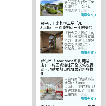
間價位較親民的牛排
時，就心生好奇，因
餐廳……，最終，小禎
為這兒是「春水堂」
選定了阿姨及表弟剛
創辦人劉漢介的私人
去吃過的「法森小
招待所，只對會員開
閱讀全文 »
館」，理由很簡單：
放預約入住、用餐。
歐法套餐1680元起的
自從十多年前搬回彰
台中市∣米其林三星「JL
價位可以接受，而且
化之後，小禎才開始
Studio」一圓我期待三年的夢想
不是無菜單料理，從
上春水堂吃飯、喝
開胃菜、湯品、主
「我今天去採訪JL的
茶，有一度還把春水
菜、甜點等，通通可
主廚，他講話好有渲
堂當麵店在吃，每週
以選自己喜歡的，小
染力，搞得我現在好
到台中上課時，總忍
禎覺得能夠自由搭配
想去吃他做的菜。」
不住奔入春水堂，點
很讚！而且「法森小
猶記得三年半前，當
上一碗「XO醬拌麵」
館」是台中老字號的
米其林評鑑要來台中
搭配一杯茶飲，後來
閱讀全文 »
法式餐廳，網路好評
之前，我接搞的雜誌
也嘗試過其他茶點，
不斷，能夠屹立不搖
做了一次得獎預測，
對春水堂的餐飲很有
彰化市「isaac toast 彰化曉陽
這麼多年，一定有它
於是我因為工作踏入
信心。因此，一得知
店」∣韓國奶油吐司全天候吃得
的道理在呀！
JL Studio，當天回家
秋山居是春水堂創辦
到，現點現煎口感酥香餡料多樣
之後，我就迫不及待
人開設的，感覺就是
化
對嚴師厲友嚷嚷著。
品質保證，對喜愛美
從事美食採訪20多
食的小禎而言，自然
來自韓國的連鎖奶油
年，只採訪沒吃的店
深具吸引力。
吐司店「isaac
也不計其數，但從沒
toast」（愛時刻）終
有一家餐廳讓我這樣
於進駐彰化了！從掛
充滿渴望，留下「真
上招牌那一刻起，小
的好想吃吃看」的懸
禎就想著找時間來吃
閱讀全文 »
念。
吃看。之前就關注這
家連鎖店許久，只是