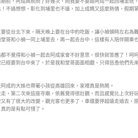
假期前，阿成媽就問了好幾次，問我要不要跟阿成一起回埔里玩
化！不過想想，彰化到埔里也不遠，加上成媽又這麼熱情，假期
友要從台北下來，隔天晚上要在台中約吃飯，讓小禎頓時左右為
禎堂哥和小禎一同上埔里去，再一起去台中，這樣有人陪伴開車
點都不覺得和小禎一起去阿成家會不好意思，很快就答應了！呵
說已經要到台中來了，於是我和堂哥面面相覷，只得慫恿他們先
天阿成的大姊也帶著小孩從高雄回來，家裡真是熱鬧。
走走，第二次來這座寺廟，依舊覺得很壯觀，而且感覺比上次好
堂又有了很大的改變，觀光客也更多了，車還要停超遠走過去，
，真的是有點可惜了。