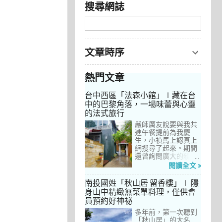
搜尋網誌
文章時序
熱門文章
台中西區「法森小館」∣藏在台
中的巴黎角落，一場味蕾與心靈
的法式旅行
嚴師厲友說要與我共
進午餐提前為我慶
生，小禎馬上認真上
網搜尋了起來。期間
還曾詢問廣大的親友
們有沒有推薦的餐
閱讀全文 »
廳，但是只有小禎的
阿姨及桄甄老師誠懇
南投國姓「秋山居 留香樓」∣ 隱
給我建議，其他都是
身山中精緻無菜單料理，僅供會
一堆來亂的！哈～ 從
員預約好神祕
台北君品酒店的「頤
宮」到台中的
多年前，第一次聽到
「澀」，再比較了幾
「秋山居」的大名