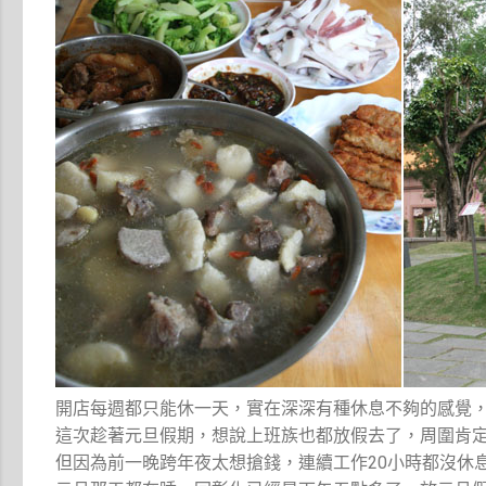
開店每週都只能休一天，實在深深有種休息不夠的感覺
這次趁著元旦假期，想說上班族也都放假去了，周圍肯
但因為前一晚跨年夜太想搶錢，連續工作20小時都沒休