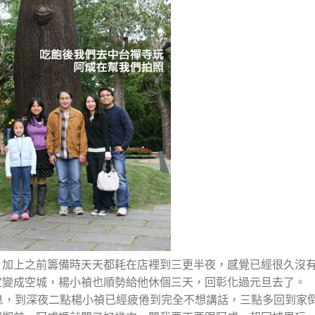
，加上之前籌備時天天都耗在店裡到三更半夜，感覺已經很久沒
定變成空城，楊小禎也順勢給他休個三天，回彰化過元旦去了。
息，到深夜二點楊小禎已經疲倦到完全不想講話，三點多回到家