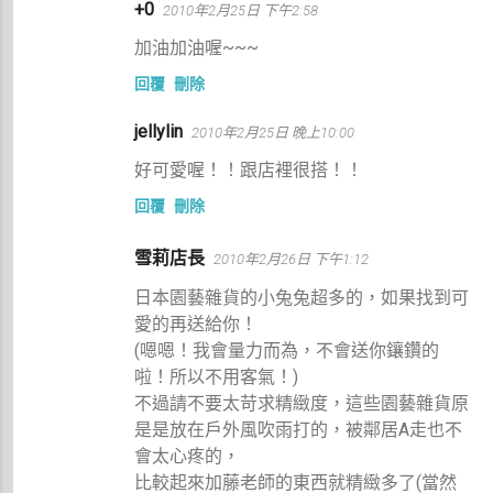
+0
2010年2月25日 下午2:58
加油加油喔~~~
回覆
刪除
jellylin
2010年2月25日 晚上10:00
好可愛喔！！跟店裡很搭！！
回覆
刪除
雪莉店長
2010年2月26日 下午1:12
日本園藝雜貨的小兔兔超多的，如果找到可
愛的再送給你！
(嗯嗯！我會量力而為，不會送你鑲鑽的
啦！所以不用客氣！)
不過請不要太苛求精緻度，這些園藝雜貨原
是是放在戶外風吹雨打的，被鄰居A走也不
會太心疼的，
比較起來加藤老師的東西就精緻多了(當然