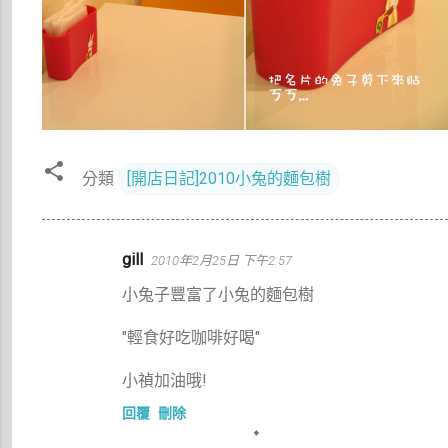
分類
[開店日記]2010小兔的麵包樹
留
gill
2010年2月25日 下午2:57
言
小兔子豐富了小兔的麵包樹
"輕食好吃咖啡好喝"
小禎加油哦!
回覆
刪除