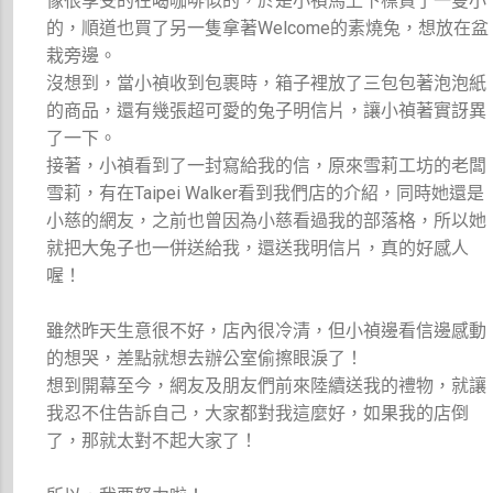
像很享受的在喝咖啡似的，於是小禎馬上下標買了一隻小
的，順道也買了另一隻拿著Welcome的素燒兔，想放在盆
栽旁邊。
沒想到，當小禎收到包裹時，箱子裡放了三包包著泡泡紙
的商品，還有幾張超可愛的兔子明信片，讓小禎著實訝異
了一下。
接著，小禎看到了一封寫給我的信，原來雪莉工坊的老闆
雪莉，有在Taipei Walker看到我們店的介紹，同時她還是
小慈的網友，之前也曾因為小慈看過我的部落格，所以她
就把大兔子也一併送給我，還送我明信片，真的好感人
喔！
雖然昨天生意很不好，店內很冷清，但小禎邊看信邊感動
的想哭，差點就想去辦公室偷擦眼淚了！
想到開幕至今，網友及朋友們前來陸續送我的禮物，就讓
我忍不住告訴自己，大家都對我這麼好，如果我的店倒
了，那就太對不起大家了！