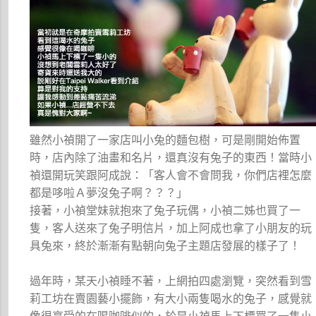
雖然小禎開了一家店叫小兔的麵包樹，可是剛開始佈置
時，店內除了油畫和名片，還真沒有兔子的東西！當時小
禎還開玩笑跟阿成說：「客人會不會問我，你們店裡怎麼
都是哆啦Ａ夢沒兔子啊？？？」
接著，小禎堂妹就抱來了兔子玩偶，小禎二姊也買了一
隻，客人送來了兔子明信片，加上阿成也拿了小朋友的玩
具兔來，終於漸漸有點朝向兔子主題店發展的樣子了！
過年時，某天小禎睡不著，上網拍四處瀏覽，突然看到雪
莉工坊在賣園藝小擺飾，有大小兩隻喝水的兔子，感覺就