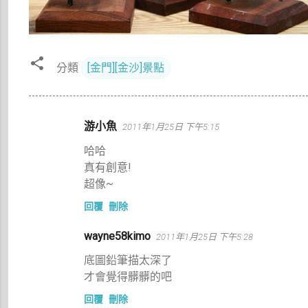
分類
[金門][金沙]景點
留
游小魚
2011年1月25日 下午5:15
言
哈哈
真有創意!
超像~
回覆
刪除
wayne58kimo
2011年1月25日 下午5:28
底圖鉛筆描太深了
才會覺得髒髒的吧
回覆
刪除