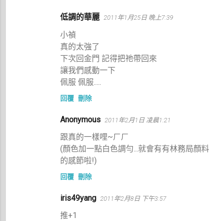
低調的華麗
2011年1月25日 晚上7:39
小禎
真的太強了
下次回金門 記得把祂帶回來
讓我們感動一下
佩服 佩服.....
回覆
刪除
Anonymous
2011年2月1日 凌晨1:21
跟真的一樣哩~ㄏㄏ
(顏色加一點白色調勻...就會有有林務局顏料
的感節啦!)
回覆
刪除
iris49yang
2011年2月8日 下午3:57
推+1