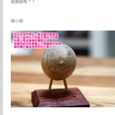
風獅爺嗎？？
楊小禎