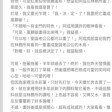
奇想，可是紅尾伯勞很難畫耶，想當初阿成在林務所畫了
那麼久，我看我還是算了！
於是，我又靈光乍現：「我、決、定、了！我要把它畫成
風獅爺！」
「不錯喲～有金門的特色。」阿成用讚許的眼神看我。
「可是，風獅爺畫得出來嗎？」我疑惑。
「可以啦！聖誕老公公都可以畫了！」阿成提起當初我們
在林務所有看到一隻畫成聖誕老公公的木鳥。
「對喔，好，就這樣決定了！」我猛點頭。
可是，拖著拖著，半年就過去了！終於，我在昨天發憤圖
強、一股作氣打了草稿，然後還把嘴巴修成可愛的笑呵呵
心型，哈哈～可愛的哩！
但因為家裡沒水彩筆，只好先打住，今天連忙奔去買了一
支，就在家裡用好多年前剩下的顏料幫它著色，不過這顏
料就是沒林務所的讚啦！上色超不容易，又稀又水，害我
反反覆覆刷了好多遍喔！
不過，畫好後還是很開心，超有成就感的！大家看看，像