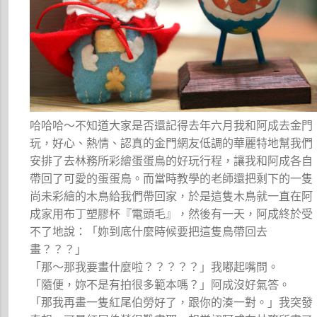
哈哈哈～不知道大家是否還記得去年六月我和阿成去金門
玩，好心、熱情、認真的金門網友低調的華麗特地幫我們
安排了去林務所彩繪蛋蛋鳥的好玩行程，讓我和阿成各自
帶回了可愛的蛋蛋鳥。而當時教學的老師還把剩下的一隻
尚未彩繪的木鳥給我們帶回家，於是這隻木鳥就一直在阿
成家用布丁塑膠杯『電頭毛』，然後有一天，阿成終於受
不了地說：「妳到底什麼時候要把這隻鳥帶回去
畫？？？」
「那～那我要畫什麼啦？？？？？」我嘟起嘴問。
「隨便，妳不是有拍很多範本嗎？」阿成沒好氣答。
「那我再畫一隻紅尾伯勞好了，跟你的湊一對。」我突發