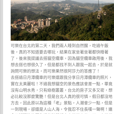
可樂在台北的第二天，我們兩人睡到自然醒，吃過午飯
後，真的不知道要去哪玩，結果在家坐著坐著都快睡著
了，後來我提議去搭貓空纜車，因為貓空纜車啟用後，我
想去搭也想很久了，但是都找不到人跟我一起去，於是就
詢問可樂的想法，而可樂果然很阿莎力的答應了！
去搭過日月潭纜車的可樂還跟我分享日月潭纜車的照片，
實在太美麗啦！不過我想貓空的景色應該會差一點，畢竟
沒有山明水秀，只有綠樹叢叢，台北的房子又多又密，想
必比較沒那麼驚艷！但是台北人真的很可憐，假日都沒地
方去，因此原以為這種「老」景點，人潮會少一點，但是
一到現場，卻還是人山人海，令我忍不住長嘆一聲啊！連