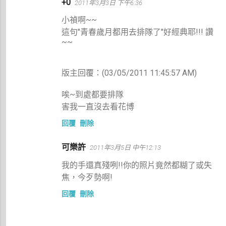
留
+0
2011年3月3日 下午6:36
言
小禎啊~~
這句"青春歲月都用去排隊了"好經典耶!!! 讚
~~
版主回覆：(03/05/2011 11:45:57 AM)
唉~到處都要排隊
害我一直沒去看花博
回覆
刪除
可樂許
2011年3月5日 中午12:13
我的手還真殘咧!!你的照片竟然都糊了或失
焦，今歹勢啊!
回覆
刪除