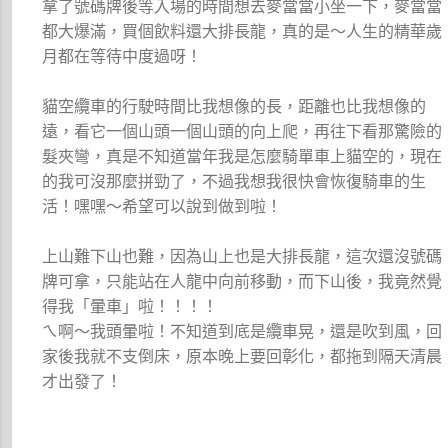
拿了號碼牌後等入場的時間想去麥當當小坐一下，麥當當
都大爆滿，買個飲料還大排長龍，真的是～人生的精華歲
月都在等待中度過呀！
貓空纜車的行駛時間比我想像的長，距離也比我想像的
遠，看它一個山頭一個山頭的向上爬，再往下看那驚險的
髮夾彎，真是不知道當年我是怎麼騎單車上貓空的，現在
的我可沒那麼拼勁了，不過我想我很快會恢復騎車的生
活！嘿嘿～希望可以說到做到啦！
上山難下山也難，因為山上也是大排長龍，這次還沒號碼
牌可拿，只能站在人龍中向前移動，而下山後，我竟然覺
得我「暈車」啦！！！！
ㄟ啊～我頭暈啦！不知道到底是纜車晃，還是吹到風，回
家後我就不支倒床，原本晚上要回彰化，都拖到隔天清晨
才出發了！