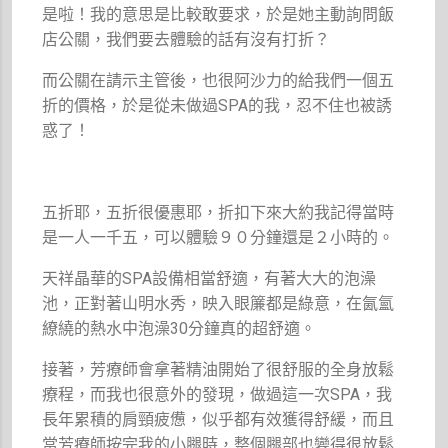
是啦！我的意思是比較敢要求，於是她主動詢問飯
店公關，我們要去體驗的話有沒有打折？
而公關在請示主管後，也很阿沙力的給我們一個五
折的價格，於是從未做過SPA的我，忍不住也被誘
惑了！
五折耶，五折很優惠耶，折扣下來大約我記得當時
是一人一千五，可以體驗９０分鐘還是２小時的。
天祥晶華的SPA設備相當舒適，有著大大的泡澡
池，正對著山明水秀，映入眼簾都是綠意，在氤氳
繚繞的熱水中泡澡30分鐘真的超舒適。
接著，芳療師會拿著精油開始了很舒服的全身放鬆
療程，而我也很意外的發現，做過這一次SPA，我
長年累積的肩頸疲憊，似乎都有效獲得舒緩，而且
當芳療師按完我的小腿時，整個腿部也變得很放鬆