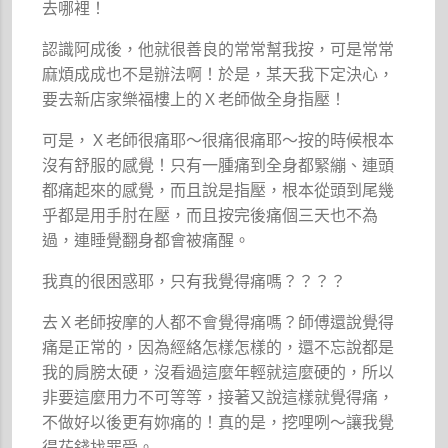
去哪裡！
認識阿成後，他就很善良的常常幫我按，可是常常
麻煩成成也不是辦法啊！於是，某天我下定決心，
要去新店家樂福樓上的Ｘ老師做全身指壓！
可是，Ｘ老師很痛耶～很痛很痛耶～按的時候根本
沒有舒服的感覺！只有一腫痛到全身都緊繃、連頭
都痛起來的感覺，而且說是指壓，根本從頭到尾幾
乎都是用手肘在壓，而且按完後痛個三天也不為
過，連睡覺翻身都會被痛醒。
我真的很困惑耶，只有我覺得痛嗎？？？？
去Ｘ老師按摩的人都不會覺得痛嗎？師傅還說覺得
痛是正常的，因為經絡怎樣怎樣的，還不忘說都是
我的肩膀太硬，沒看過這麼年輕就這麼硬的，所以
非要這麼用力不可等等，接著又說這樣就覺得痛，
不做好以後更有妳痛的！真的是，挖哩咧～讓我覺
得花錢找罪受。