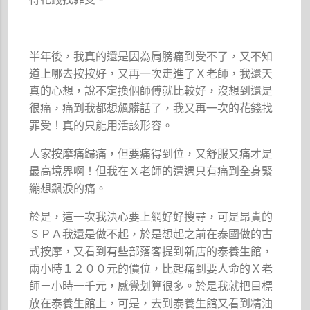
半年後，我真的還是因為肩膀痛到受不了，又不知
道上哪去按按好，又再一次走進了Ｘ老師，我還天
真的心想，說不定換個師傅就比較好，沒想到還是
很痛，痛到我都想飆髒話了，我又再一次的花錢找
罪受！真的只能用活該形容。
人家按摩痛歸痛，但要痛得到位，又舒服又痛才是
最高境界啊！但我在Ｘ老師的遭遇只有痛到全身緊
繃想飆淚的痛。
於是，這一次我決心要上網好好搜尋，可是昂貴的
ＳＰＡ我還是做不起，於是想起之前在泰國做的古
式按摩，又看到有些部落客提到新店的泰養生館，
兩小時１２００元的價位，比起痛到要人命的Ｘ老
師ㄧ小時一千元，感覺划算很多。於是我就把目標
放在泰養生館上，可是，去到泰養生館又看到精油