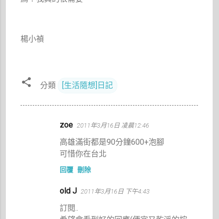
楊小禎
分類
[生活隨想]日記
留
zoe
2011年3月16日 凌晨12:46
言
高雄滿街都是90分鐘600+泡腳
可惜你在台北
回覆
刪除
old J
2011年3月16日 下午4:43
訂閱..