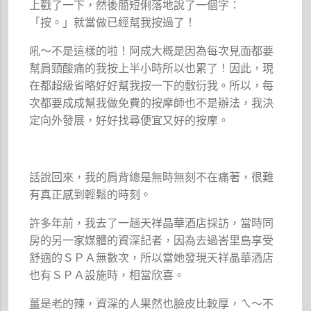
上戳了一下，然後簡短俐落地說了一個字：
「按。」就當做已經幫我按過了！
吼～不是這樣的啦！阿成大概是因為每次見面都要
幫肩頸酸痛的我按上半小時所以也累了！因此，現
在都超級省略好好幫我按一下的敷衍我。所以，每
次都要成成幫我做免費的按摩師也不是辦法，我決
定向外發展，好好找尋便宜又好的按摩。
話說回來，我的肩背總是無時無刻不在痛著，很難
有真正感到輕鬆的時刻。
許多年前，我去了一趟天祥晶華酒店採訪，當時同
房的另一家媒體的資深記者，因為去過峇里島享受
舒適的ＳＰＡ無數次，所以當她發現天祥晶華酒店
也有ＳＰＡ設施時，相當欣喜。
薑是老的辣，資深的人果然也臉皮比較厚，ㄟ～不