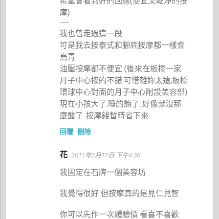
希望會看到好的回應(便宜又乾淨的按
摩)
---
我也曾走過這一段
可是我去按泰式和腳底按摩都一樣會
烏青
油壓按摩都不便宜 (後來在板橋一家
月子中心按的不錯.可惜離妳太遠;板橋
環球中心對面的月子中心附設美容部)
現在小孩大了.睡的飽了..好像就沒那
麼酸了..按摩錢暫時省下來
回覆
刪除
花
2011年3月17日 下午4:30
我固定在石牌一個美容坊
我覺得很好 但按摩真的是見仁見智
你可以先作一次體驗價 看喜不喜歡