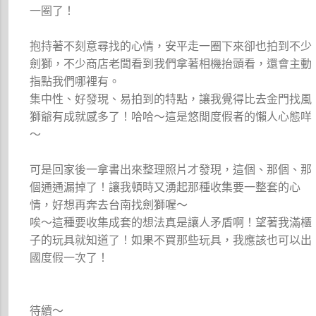
一圈了！
抱持著不刻意尋找的心情，安平走一圈下來卻也拍到不少
劍獅，不少商店老闆看到我們拿著相機抬頭看，還會主動
指點我們哪裡有。
集中性、好發現、易拍到的特點，讓我覺得比去金門找風
獅爺有成就感多了！哈哈～這是悠閒度假者的懶人心態咩
～
可是回家後一拿書出來整理照片才發現，這個、那個、那
個通通漏掉了！讓我頓時又湧起那種收集要一整套的心
情，好想再奔去台南找劍獅喔～
唉～這種要收集成套的想法真是讓人矛盾啊！望著我滿櫃
子的玩具就知道了！如果不買那些玩具，我應該也可以出
國度假一次了！
待續～