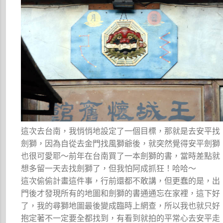
這次去台南，我悄悄地設定了一個目標，那就是去安平找
劍獅，因為自從去金門找風獅爺後，就突然覺得安平劍獅
也很可愛耶～前年在台南買了一本劍獅的書，當時差點就
想多留一天去找劍獅了，但我怕阿成抓狂！哈哈～
這次偷偷計畫這件事，行前還都不敢講，但更蠢的是，出
門後才發現所有的地圖和劍獅的書通通忘在家裡，這下好
了，我的尋獅地圖最後變成臨時上網查，所以我也就只好
抱定著不一定要全都找到，有看到就拍的平常心去安平走