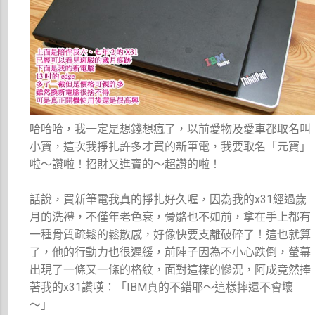
哈哈哈，我一定是想錢想瘋了，以前愛物及愛車都取名叫
小寶，這次我掙扎許多才買的新筆電，我要取名「元寶」
啦～讚啦！招財又進寶的～超讚的啦！
話說，買新筆電我真的掙扎好久喔，因為我的x31經過歲
月的洗禮，不僅年老色衰，骨骼也不如前，拿在手上都有
一種骨質疏鬆的鬆散感，好像快要支離破碎了！這也就算
了，他的行動力也很遲緩，前陣子因為不小心跌倒，螢幕
出現了一條又一條的格紋，面對這樣的慘況，阿成竟然捧
著我的x31讚嘆：「IBM真的不錯耶～這樣摔還不會壞
～」