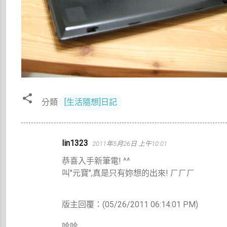
分類
[生活隨想]日記
留
lin1323
2011年5月26日 上午10:01
言
恭喜入手新筆電! ^^
叫"元寶",真是只有妳想的出來! ㄏㄏㄏ
版主回覆：(05/26/2011 06:14:01 PM)
哈哈