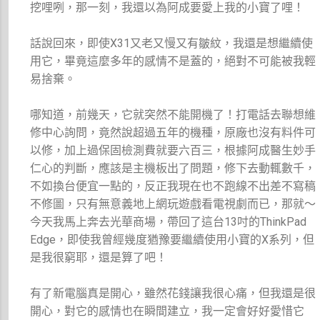
挖哩咧，那一刻，我還以為阿成要愛上我的小寶了哩！
話說回來，即使X31又老又慢又有皺紋，我還是想繼續使
用它，畢竟這麼多年的感情不是蓋的，絕對不可能被我輕
易捨棄。
哪知道，前幾天，它就突然不能開機了！打電話去聯想維
修中心詢問，竟然說超過五年的機種，原廠也沒有料件可
以修，加上過保固檢測費就要六百三，根據阿成醫生妙手
仁心的判斷，應該是主機板出了問題，修下去動輒數千，
不如換台便宜一點的，反正我現在也不跑線不出差不寫稿
不修圖，只有無意義地上網玩遊戲看電視劇而已，那就～
今天我馬上奔去光華商場，帶回了這台13吋的ThinkPad
Edge，即使我曾經幾度猶豫要繼續使用小寶的X系列，但
是我很窮耶，還是算了吧！
有了新電腦真是開心，雖然花錢讓我很心痛，但我還是很
開心，對它的感情也在瞬間建立，我一定會好好愛惜它