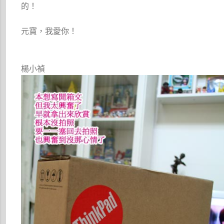
的！
元寶，我愛你！
楊小禎