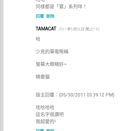
同樣都是「寶」系列咩！
回覆
刪除
TAMACAT
2011年5月26日 晚上7:52
哈
少見的筆電暱稱
螢幕大眼睛好~
精靈貓
版主回覆：(05/30/2011 03:39:12 PM)
哇哈哈哈
這名字很讚吧
我超愛的!
回覆
刪除