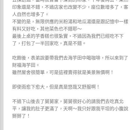
印象還是不錯，不過店家也改變不少，座位數增多了，客
人自然也增多了。
不變的是，無限供應的米粉湯和地瓜湯還是跟記憶中一樣
有料又好吃，其他菜色也不錯耶～
最後上桌的芋香糕也很紮實，不過因為我們已經吃不下
了，打包了一半回家吃，真是不錯。
吃飽後，表弟說要帶我們去海芋田中喝咖啡，所以來到了
財福海芋田。
雖然屋舍很簡單，可是這裡賣得就是美景無價啊！
即使雨愈下愈大，但是真是悠哉又舒服啊！
不過下山後去了舅舅家，舅舅很好心的請我們去吃真北
平，讓我的肚子更滿了，天啊～我只好跟我平坦的小腹說
掰掰了！