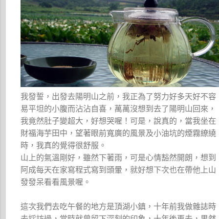
我發誓，出發去陽明山之前，我正為了努力好多天好不容
易平坦的小腹而沾沾自喜，萬萬沒想到去了陽明山回來，
我竟然肚子變超大，好想哭喔！可是，說真的，當我坐在
財福海芋田中，望著眼前寬廣的風景及小油坑的煙霧繚繞
時，我真的覺得很舒服。
山上的氣溫剛好，雖然下著雨，可是心情豁然開朗，想到
阿成每天在家寫程式寫到頭暈，就好想下次也在帶他上山
發發呆看看風景喔。
這次我們去吃午餐的地方是頂湖小鎮，十年前我做雜誌時
去採訪過，當時就曾留下深刻的印象，十年後再去，果然