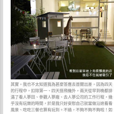
其實，我也不太知道我為甚麼答應去首爾出差，因為四天
的行程中，扣除第一、四天搭飛機外，兩天從早到晚都排
滿了看人篸田、參觀人篸廠、去人篸公司的工作行程，幾
乎沒有玩樂的時間，於是我只好安慰自己就當做沿途看看
風景、吃吃三餐也算有玩到。不過，不夠不夠不夠啦！如