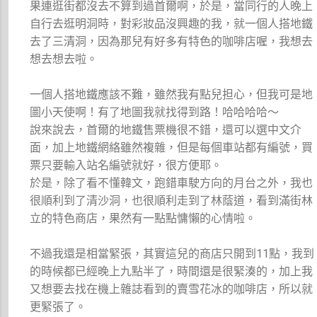
果連逛街都沒去不算到過首爾啊，於是，當同行的人晚上
自行去逛明洞時，對彩妝品沒興趣的我，就一個人搭地鐵
去了三清洞，因為那兒有好多有特色的咖啡店喔，我想去
想去想去啦。
一個人搭地鐵應該不難，雖然我有點兒担心，但我可是地
圖小天使啊！有了地圖我就找得到路！哈哈哈哈～
說來說去，首爾的地鐵售票機很不錯，還可以選中文介
面，加上地鐵網絡雖然複雜，但是每個車站都有編號，買
票只要輸入站名編號就好，很方便耶。
於是，除了看不懂韓文，跑錯車駛方向的月台之外，我也
很順利到了清沙洞，也很順利走到了林蔭道，看到滿街林
立的特色商店，果然有一點點慵懶的心情啦。
不過我還是相當緊張，其實這兒的商店只開到11點，我到
的時候都已經晚上九點半了，時間還是很緊湊的，加上我
又想要去找在機上雜誌看到的賣雪花冰的咖啡店，所以就
更緊張了。