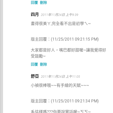
回覆
刪除
四月
2011年11月24日 上午9:39
畫得很美ㄚ,完全看不出是初學ㄟ~
版主回覆：(11/25/2011 09:21:15 PM)
大家都是好人，嘴巴都好甜喔~讓我覺得好
受鼓勵~
回覆
刪除
舒亞
2011年11月24日 上午11:05
小禎很棒哦~~有手繪的天賦~~~
版主回覆：(11/25/2011 09:21:34 PM)
系這樣嗎???你要說實話喔~ㄎㄎ~