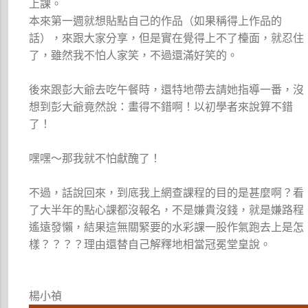
上課。
本來第一週就想貼點自己的作品（如果稱得上作品的
話），來跟大家分享，但是實在覺得上不了檯面，就忍住
了，雖然我不怕人家笑，不過還滿好笑的。
後來跟彭大爺去吃午餐時，還特地帶去請她指導一番，沒
想到彭大爺竟然說：畫得不錯啊！以初學者來說算不錯
了！
嘿嘿～那我就不怕獻醜了！
不過，話說回來，到底我上網查課程的目的是甚麼啊？看
了大半年的點心課都沒報名，不是嫌貴沒錢，就是嫌路程
遙遠發懶，結果這無關緊要的水彩課一股作氣跑去上是怎
樣？？？？理由還替自己解釋地相當冠冕堂皇說。
楊小禎