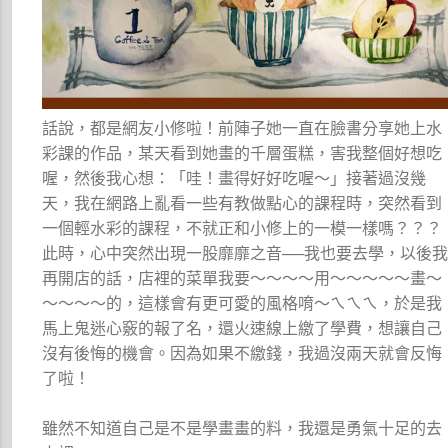
話說，都是網友小修啦！前陣子她一直在臉書分享她上水
彩課的作品，某天看到她畫的千層蛋糕，害我整個好想吃
喔，然後我心想：「哇！畫得好好吃喔～」接著過沒幾
天，我在網路上亂看一些有教做點心的課程時，突然看到
一個輕水彩的課程，不就正和小修上的一模一樣嗎？？？
此時，心中突然出現一股靡靡之音──我也要去學，以後
再開店的話，店裡的菜單我要～～～～用～～～～～畫～
～～～～的，這樣會有更可愛的風格唷～ㄟㄟㄟ，於是我
馬上鬼迷心竅的報了名，還火速線上繳了學費，想讓自己
沒有後悔的機會。因為如果不繳錢，我過沒兩天就會反悔
了啦！
雖然不知道自己是不是學畫畫的料，我還是勇氣十足的去