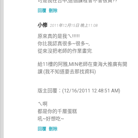
可是我在台中,這個課程會不會很貴??
回覆
刪除
小修
2011年12月15日 晚上11:08
原來真的是我ㄟ!!!!!
你比我認真很多~很多~,
從來沒把老師的作業畫完.
給11樓的阿雅,MIN老師在東海大推廣有開
課.(我不知道要去那找資料)
版主回覆：(12/16/2011 12:48:51 AM)
ㄟ啊
都是你的千層蛋糕
吼~好想吃~
回覆
刪除