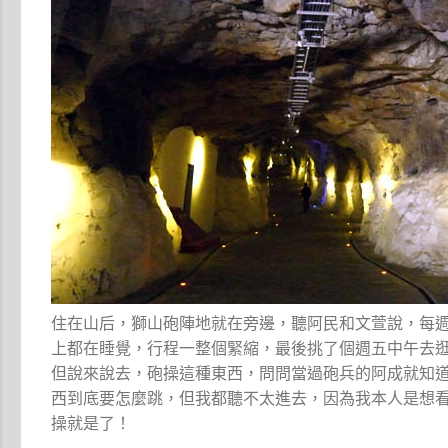
住在山后，獅山砲陣地就在旁邊，聽阿民和文萱說，每
上都在睡覺，行程一整個緊縮，最後挑了個週五中午去
但說來說去，砲操這種東西，問問當過砲兵的阿成就知
西到底要怎麼跳，但我都聽不太進去，因為我本人是想
操就是了！