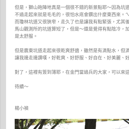
但是，獅山砲陣地真是一個很不錯的新景點耶～因為坑
不過走起來就是毛毛的，很怕水底會鑽出什麼東西來。
而瓊林坑道又很狹窄，走久了也是讓我有點緊張，尤其
馬山觀測所的坑道算短了，但是～還是覺得有點陰冷，
是太舒服。
但是震東坑道走起來很乾爽舒適，雖然是有滴點水，但
讓我邊走邊讚嘆，好乾爽、好舒服、好自在、好美麗、
對了，這裡有簽到簿耶，在金門當過兵的大家，可以來
待續～
楊小禎