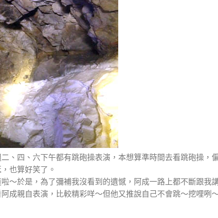
週二、四、六下午都有跳砲操表演，本想算準時間去看跳砲操，
逛，也算好笑了。
道啦～於是，為了彌補我沒看到的遺憾，阿成一路上都不斷跟我
看阿成親自表演，比較精彩咩～但他又推說自己不會跳～挖哩咧