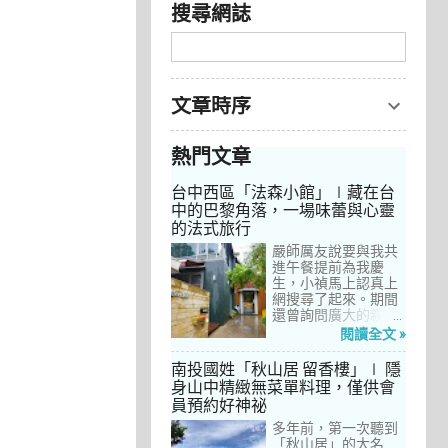
搜尋網誌
文章時序
熱門文章
台中西區「法森小館」∣藏在台
中的巴黎角落，一場味蕾與心靈
的法式旅行
嚴師厲友說要與我共
進午餐提前為我慶
生，小禎馬上認真上
網搜尋了起來。期間
還曾詢問廣大的親友
們有沒有推薦的餐
閱讀全文 »
廳，但是只有小禎的
阿姨及桄甄老師誠懇
南投國姓「秋山居 留香樓」∣ 隱
給我建議，其他都是
身山中精緻無菜單料理，僅供會
一堆來亂的！哈～ 從
員預約好神祕
台北君品酒店的「頤
宮」到台中的
多年前，第一次聽到
「澀」，再比較了幾
「秋山居」的大名