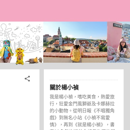
關於楊小禎
我是楊小禎，嗜吃美食，熱愛旅
行，狂愛金門風獅爺及卡娜赫拉
的小動物。從明日報《不唱獨角
戲》到無名小站《小禎不寫愛
情》，再到《就是楊小禎》，書