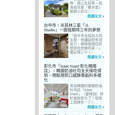
間價位較親民的牛排
時，就心生好奇，因
餐廳……，最終，小禎
為這兒是「春水堂」
選定了阿姨及表弟剛
創辦人劉漢介的私人
去吃過的「法森小
招待所，只對會員開
閱讀全文 »
館」，理由很簡單：
放預約入住、用餐。
歐法套餐1680元起的
自從十多年前搬回彰
台中市∣米其林三星「JL
價位可以接受，而且
化之後，小禎才開始
Studio」一圓我期待三年的夢想
不是無菜單料理，從
上春水堂吃飯、喝
開胃菜、湯品、主
「我今天去採訪JL的
茶，有一度還把春水
菜、甜點等，通通可
主廚，他講話好有渲
堂當麵店在吃，每週
以選自己喜歡的，小
染力，搞得我現在好
到台中上課時，總忍
禎覺得能夠自由搭配
想去吃他做的菜。」
不住奔入春水堂，點
很讚！而且「法森小
猶記得三年半前，當
上一碗「XO醬拌麵」
館」是台中老字號的
米其林評鑑要來台中
搭配一杯茶飲，後來
閱讀全文 »
法式餐廳，網路好評
之前，我接搞的雜誌
也嘗試過其他茶點，
不斷，能夠屹立不搖
做了一次得獎預測，
對春水堂的餐飲很有
彰化市「isaac toast 彰化曉陽
這麼多年，一定有它
於是我因為工作踏入
信心。因此，一得知
店」∣韓國奶油吐司全天候吃得
的道理在呀！
JL Studio，當天回家
秋山居是春水堂創辦
到，現點現煎口感酥香餡料多樣
之後，我就迫不及待
人開設的，感覺就是
化
對嚴師厲友嚷嚷著。
品質保證，對喜愛美
從事美食採訪20多
食的小禎而言，自然
來自韓國的連鎖奶油
年，只採訪沒吃的店
深具吸引力。
吐司店「isaac
也不計其數，但從沒
toast」（愛時刻）終
有一家餐廳讓我這樣
於進駐彰化了！從掛
充滿渴望，留下「真
上招牌那一刻起，小
的好想吃吃看」的懸
禎就想著找時間來吃
閱讀全文 »
念。
吃看。之前就關注這
家連鎖店許久，只是