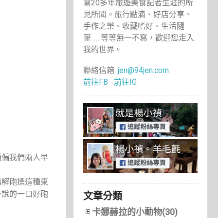
寫20多年旅遊美食記者生涯的所
見所聞。旅行點滴、好店分享、
手作之樂、收藏嗜好、生活隨
筆……等等無一不寫，歡迎您走入
我的世界。
聯絡信箱:
jen@94jen.com
前往FB
前往IG
偏偏我們兩人早
講解砲操這種東
～說的一口好砲
文章分類
卡娜赫拉的小動物(30)