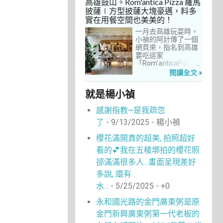
高雄鼓山。Rom'antica Pizza 羅馬
每次去台中誘惑實在
披薩∣方型披薩大塊豪邁，料多
太多了！就……，這一
實在用餐空間也美美的！
次離家這麼近，不來
吃真的說不過去。
一月去高雄玩耍時，
小禎的阿計傳了一個
網頁來，指名到高雄
要吃這家
「Rom'anticaPizza
羅馬披薩」，看了圖
閱讀全文 »
片及介紹，思緒瞬間
被拉回了18年前的義
就是楊小禎
大利。當年遊義大利
時，就在街頭看到不
感謝指教~是我疏忽
少披薩店，一字排開
的各式披薩看起來琳
了
- 9/13/2025
- 楊小禎
瑯滿目，走進店內就
能點上一塊喜愛的口
櫻花滿開真的超美, 拍照超好
味大快朵頤，真的好
看的💕我在五稜墎拍的櫻花照
懷念啊！沒想到台灣
也有類似的披薩店。
郤滿滿很多人...畫面呈現差好
走！就到高雄吃披薩
多說, 還有
去！
水...
- 5/25/2025
- +0
永和國光路的金門廣東粥是原
金門新興廣東粥第一代老板的