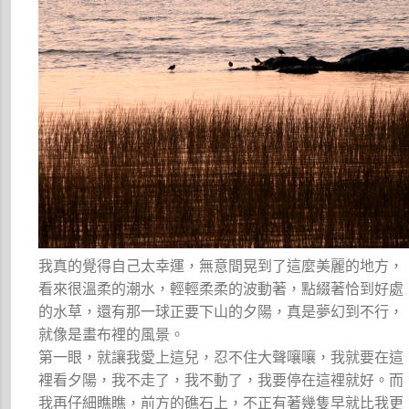
我真的覺得自己太幸運，無意間晃到了這麼美麗的地方，
看來很溫柔的潮水，輕輕柔柔的波動著，點綴著恰到好處
的水草，還有那一球正要下山的夕陽，真是夢幻到不行，
就像是畫布裡的風景。
第一眼，就讓我愛上這兒，忍不住大聲嚷嚷，我就要在這
裡看夕陽，我不走了，我不動了，我要停在這裡就好。而
我再仔細瞧瞧，前方的礁石上，不正有著幾隻早就比我更