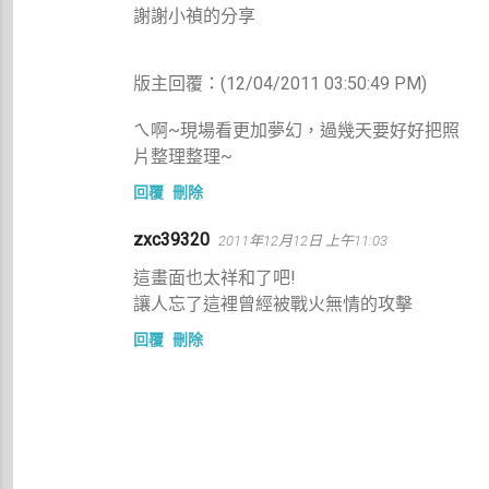
謝謝小禎的分享
版主回覆：(12/04/2011 03:50:49 PM)
ㄟ啊~現場看更加夢幻，過幾天要好好把照
片整理整理~
回覆
刪除
zxc39320
2011年12月12日 上午11:03
這畫面也太祥和了吧!
讓人忘了這裡曾經被戰火無情的攻擊
回覆
刪除