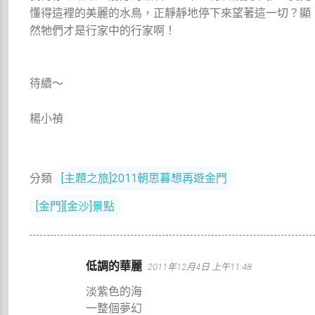
懂得這裡的美麗的水鳥，正靜靜地停下來望著這一切？顯
然牠們才是行家中的行家啊！
待續～
楊小禎
分類
[主題之旅]2011朝思暮想再遊金門
[金門][金沙]景點
留
低調的華麗
2011年12月4日 上午11:48
言
淡紫色的海
一整個夢幻