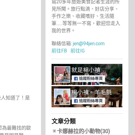
寫20多年旅遊美食記者生涯的所
見所聞。旅行點滴、好店分享、
手作之樂、收藏嗜好、生活隨
筆……等等無一不寫，歡迎您走入
我的世界。
聯絡信箱:
jen@94jen.com
前往FB
前往IG
些人知道了！是
文章分類
認為最難找的歐
卡娜赫拉的小動物(30)