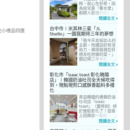
間價位較親民的牛排
時，就心生好奇，因
餐廳……，最終，小禎
為這兒是「春水堂」
選定了阿姨及表弟剛
創辦人劉漢介的私人
去吃過的「法森小
招待所，只對會員開
閱讀全文 »
館」，理由很簡單：
放預約入住、用餐。
歐法套餐1680元起的
自從十多年前搬回彰
台中市∣米其林三星「JL
他小禮品四選
價位可以接受，而且
化之後，小禎才開始
Studio」一圓我期待三年的夢想
不是無菜單料理，從
上春水堂吃飯、喝
開胃菜、湯品、主
「我今天去採訪JL的
茶，有一度還把春水
菜、甜點等，通通可
主廚，他講話好有渲
堂當麵店在吃，每週
以選自己喜歡的，小
染力，搞得我現在好
到台中上課時，總忍
禎覺得能夠自由搭配
想去吃他做的菜。」
不住奔入春水堂，點
很讚！而且「法森小
猶記得三年半前，當
上一碗「XO醬拌麵」
館」是台中老字號的
米其林評鑑要來台中
搭配一杯茶飲，後來
閱讀全文 »
法式餐廳，網路好評
之前，我接搞的雜誌
也嘗試過其他茶點，
不斷，能夠屹立不搖
做了一次得獎預測，
對春水堂的餐飲很有
彰化市「isaac toast 彰化曉陽
這麼多年，一定有它
於是我因為工作踏入
信心。因此，一得知
店」∣韓國奶油吐司全天候吃得
的道理在呀！
JL Studio，當天回家
秋山居是春水堂創辦
到，現點現煎口感酥香餡料多樣
之後，我就迫不及待
人開設的，感覺就是
化
對嚴師厲友嚷嚷著。
品質保證，對喜愛美
從事美食採訪20多
食的小禎而言，自然
來自韓國的連鎖奶油
年，只採訪沒吃的店
深具吸引力。
吐司店「isaac
也不計其數，但從沒
toast」（愛時刻）終
有一家餐廳讓我這樣
於進駐彰化了！從掛
充滿渴望，留下「真
上招牌那一刻起，小
的好想吃吃看」的懸
禎就想著找時間來吃
閱讀全文 »
念。
吃看。之前就關注這
家連鎖店許久，只是