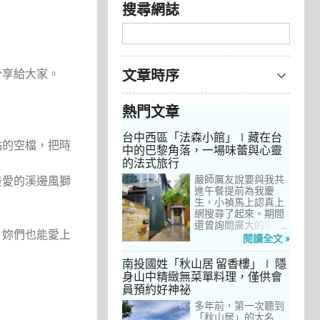
搜尋網誌
分享給大家。
文章時序
熱門文章
台中西區「法森小館」∣藏在台
點的空檔，把時
中的巴黎角落，一場味蕾與心靈
的法式旅行
嚴師厲友說要與我共
最愛的溪邊風獅
進午餐提前為我慶
生，小禎馬上認真上
網搜尋了起來。期間
還曾詢問廣大的親友
，妳們也能愛上
們有沒有推薦的餐
閱讀全文 »
廳，但是只有小禎的
阿姨及桄甄老師誠懇
南投國姓「秋山居 留香樓」∣ 隱
給我建議，其他都是
身山中精緻無菜單料理，僅供會
一堆來亂的！哈～ 從
員預約好神祕
台北君品酒店的「頤
宮」到台中的
多年前，第一次聽到
「澀」，再比較了幾
「秋山居」的大名