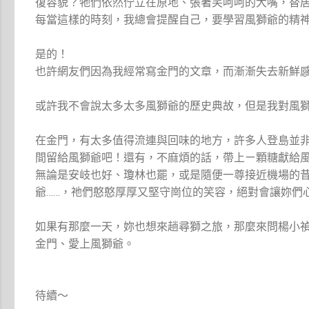
復容貌？牠們依然佇立在原地、張著笑呵呵的大嘴，替
每當這樣的時刻，我總會提醒自己，要學習風獅爺的精
是的！
也許網友們因為我經常寫金門的文章，而漸漸失去新鮮
或許我不會說太多太多風獅爺的歷史典故，但是我對風
在金門，有太多值得流連與回味的地方，許多人登島並
間留給風獅爺吧！還有，不麻煩的話，帶上ㄧ顆糖獻給
無論是安岐也好、瓊林也罷，或是隨便一尊接近機場的
爺……，祂們憨憨厚厚又堅守崗位的笑容，絕對會讓妳們
如果有那麼一天，妳也想來趟尋獅之旅，那麼來問楊小
金門、愛上風獅爺。
待續～