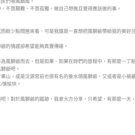
居民們吸風鎮風。
神，不畏艱難、不畏孤獨，做自己想做且覺得應該做的事。
感而較少點閱進來看，可是我還是一直想把風獅爺帶給我的美好
獅爺的情感卻希望能夠真實傳達。
非為風獅爺而去，但是如果、如果在妳們的旅程中，有那麼一丁
風獅爺吧。
昔果山，或是汶源宮前也很有名的後水頭風獅爺，又或者是小禎
心情愉快。
禎吧！對於風獅爺的蹤跡，我會大方分享，只希望，有那麼一天