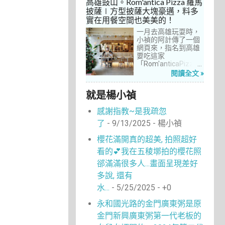
高雄鼓山。Rom'antica Pizza 羅馬
每次去台中誘惑實在
披薩∣方型披薩大塊豪邁，料多
太多了！就……，這一
實在用餐空間也美美的！
次離家這麼近，不來
吃真的說不過去。
一月去高雄玩耍時，
小禎的阿計傳了一個
網頁來，指名到高雄
要吃這家
「Rom'anticaPizza
羅馬披薩」，看了圖
閱讀全文 »
片及介紹，思緒瞬間
被拉回了18年前的義
就是楊小禎
大利。當年遊義大利
時，就在街頭看到不
感謝指教~是我疏忽
少披薩店，一字排開
的各式披薩看起來琳
了
- 9/13/2025
- 楊小禎
瑯滿目，走進店內就
能點上一塊喜愛的口
櫻花滿開真的超美, 拍照超好
味大快朵頤，真的好
看的💕我在五稜墎拍的櫻花照
懷念啊！沒想到台灣
也有類似的披薩店。
郤滿滿很多人...畫面呈現差好
走！就到高雄吃披薩
多說, 還有
去！
水...
- 5/25/2025
- +0
永和國光路的金門廣東粥是原
金門新興廣東粥第一代老板的