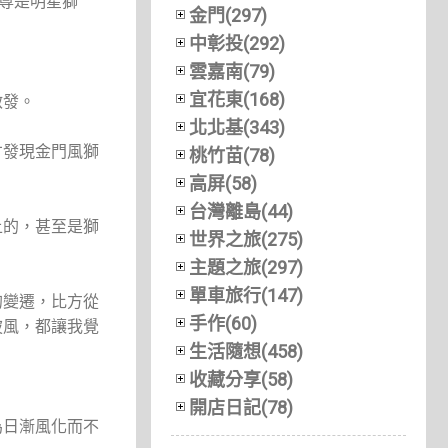
一尊是明星獅
金門(297)
中彰投(292)
雲嘉南(79)
宜花東(168)
啟發。
北北基(343)
才發現金門風獅
桃竹苗(78)
高屏(58)
台灣離島(44)
上的，甚至是獅
世界之旅(275)
主題之旅(297)
單車旅行(147)
的變遷，比方從
手作(60)
披風，都讓我覺
生活隨想(458)
收藏分享(58)
開店日記(78)
為日漸風化而不