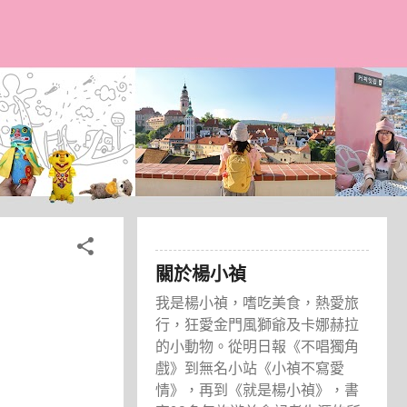
關於楊小禎
我是楊小禎，嗜吃美食，熱愛旅
行，狂愛金門風獅爺及卡娜赫拉
的小動物。從明日報《不唱獨角
戲》到無名小站《小禎不寫愛
情》，再到《就是楊小禎》，書