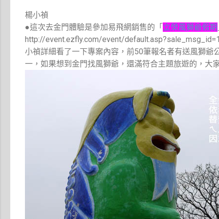
楊小禎
●這次去金門體驗是參加易飛網銷售的「
立榮風獅爺假期
http://event.ezfly.com/event/default.asp?sale_msg_id
小禎詳細看了一下專案內容，前50筆報名者有送風獅爺
一，如果想到金門找風獅爺，還滿符合主題旅遊的，大