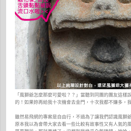
「風獅爺怎麼那麼可愛啦？？」當聽到同團的團友這樣
的！如果妳再給我十次機會去金門，十次我都不嫌多，
雖然易飛網的專案是自由行，不過為了讓我們認識風獅
原本我以為會帶大家去看一些比較有故事性又有人氣的風