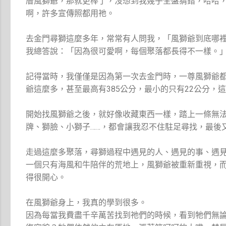
厝風獅爺，那就更棒了，沒想到我幾乎全盤猜錯，哈哈，
啊，許多宣傳照都用祂。
去金門尋獅這麼多年，常常有人問我，「風獅爺到底哪
我總答說：「因為很可愛啊，每個聚落都長得不一樣。
記得當時，我僅僅是因為第一次去金門時，一尊風獅爺
爺這麼多，甚至最高有385公分，最小的只有22公分，
開始找風獅爺之後，就好像收藏東西一樣，踏上一條無
牌、獅臉、小獅子……，都會讓我忍不住駐足尋找，最後
走過這麼多聚落，尋獅過程中遇見的人、遇見的事、遇
一個只有海風和牛陪伴的荒地上，風獅爺被重新重視，
得很開心。
在風獅爺身上，我真的學到很多。
因為每當我費盡千辛萬苦找到祂們的時候，看到牠們無