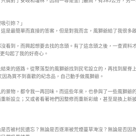
只猜對了安岐和瓊林，因為一尊是金門最高，有385公分，另
裡吸引妳？」
」這是最簡單而直接的答案，但是對我而言，風獅爺給了我很多
都沒看到，而興起想要去找的念頭。有了這念頭之後，一查資料
這更勾起了我的好奇心。
法結束的道路。從聚落型的風獅爺找到民宅設立的，再找到屋脊
又因為買不到喜歡的紀念品，自己動手做風獅爺。
見的景物，都令我一再回味。而這些年來，也參與了一些風獅爺
而重新設立；又或者看著祂們因整修而重新彩繪，甚至是換上新
論是否被村民遺忘？無論是否逐漸被荒煙蔓草淹沒？無論是否因