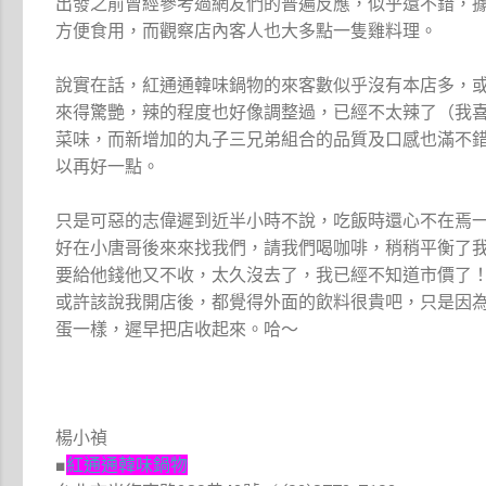
出發之前曾經參考過網友們的普遍反應，似乎還不錯，
方便食用，而觀察店內客人也大多點一隻雞料理。
說實在話，紅通通韓味鍋物的來客數似乎沒有本店多，
來得驚艷，辣的程度也好像調整過，已經不太辣了（我
菜味，而新增加的丸子三兄弟組合的品質及口感也滿不
以再好一點。
只是可惡的志偉遲到近半小時不說，吃飯時還心不在焉
好在小唐哥後來來找我們，請我們喝咖啡，稍稍平衡了我
要給他錢他又不收，太久沒去了，我已經不知道市價了
或許該說我開店後，都覺得外面的飲料很貴吧，只是因
蛋一樣，遲早把店收起來。哈～
楊小禎
■
紅通通韓味鍋物