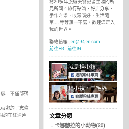
寫20多年旅遊美食記者生涯的所
見所聞。旅行點滴、好店分享、
手作之樂、收藏嗜好、生活隨
筆……等等無一不寫，歡迎您走入
我的世界。
聯絡信箱:
jen@94jen.com
前往FB
前往IG
倦感，不僅部落
是就邀約了志偉
相約在紅通通
文章分類
卡娜赫拉的小動物(30)