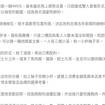
是一鍋499元，後來最近再上網頁去看，已經變成雙人套餐形式，
可以接受的範圍，因為我也滿愛煎餅的。
要現場候位，很不喜歡等位置的我，決定改約志偉去吃新開的鍋物
敞許多，還有兩層樓，只是二樓因為客人人數未滿沒有開放，而
外，可以選一種肉類當主餐，一人有三樣小菜，和一小杯柚子茶。
鍋的形式，給了湯頭，再自己煮配料。
士片之外，還多了魚肉腐、福袋、起士丸等，並且可以選肉類(
本店吃的分量，加上柚子茶頗小杯，感覺上消費金額是跟本店差
了想去哪家店品嚐的選擇考量。
感覺很受歡迎耶，但我剛剛吃過甕缸雞，外加我只愛吃雞胸肉，