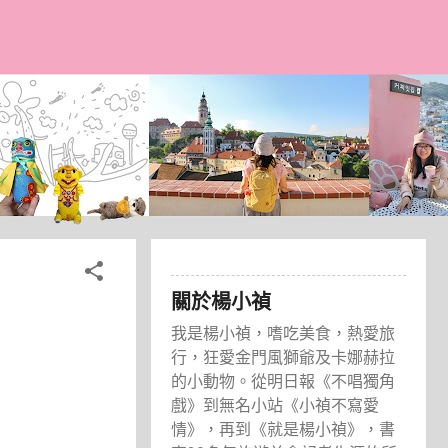
關於楊小禎
我是楊小禎，嗜吃美食，熱愛旅
行，狂愛金門風獅爺及卡娜赫拉
的小動物。從明日報《不唱獨角
戲》到無名小站《小禎不寫愛
情》，再到《就是楊小禎》，書