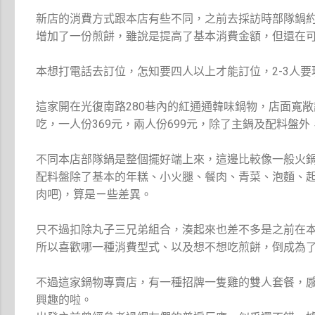
新店的消費方式跟本店有些不同，之前去採訪時部隊鍋約
增加了一份煎餅，雖說是提高了基本消費金額，但還在
本想打電話去訂位，怎知要四人以上才能訂位，2-3人
這家開在光復南路280巷內的紅通通韓味鍋物，店面寬
吃，一人份369元，兩人份699元，除了主鍋及配料盤
不同本店部隊鍋是整個擺好端上來，這邊比較像一般火
配料盤除了基本的年糕、小火腿、餐肉、青菜、泡麵、起
肉吧)，算是ㄧ些差異。
只不過扣除丸子三兄弟組合，湊起來也差不多是之前在
所以喜歡哪一種消費型式、以及想不想吃煎餅，倒成為
不過這家鍋物專賣店，有一種招牌一隻雞的雙人套餐，
興趣的啦。