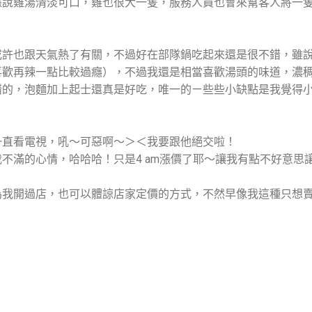
據說雞湯清淡可口，雞也很大一隻，服務人員也會來幫客人將一
或許也跟天氣熱了有關，不過好在部隊鍋吃起來還是很不錯，雖
喜歡再辣一點比較過癮），不過我還是相當喜歡湯頭的味道，濃
錯的，泡麵加上起士還真是好吃，唯一的ㄧ些些小缺點是我覺得
一直看電視，吼～可惡啊～＞＜我要跟他絕交啦！
不滿的心情，哈哈哈！只是4 am漲價了耶～讓我有點不好意思
！
為我開過店，也可以體諒店家定價的方式，不然早像我這種只想