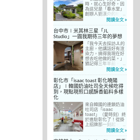
間價位較親民的牛排
時，就心生好奇，因
餐廳……，最終，小禎
為這兒是「春水堂」
選定了阿姨及表弟剛
創辦人劉漢介的私人
去吃過的「法森小
招待所，只對會員開
閱讀全文 »
館」，理由很簡單：
放預約入住、用餐。
歐法套餐1680元起的
自從十多年前搬回彰
台中市∣米其林三星「JL
價位可以接受，而且
化之後，小禎才開始
Studio」一圓我期待三年的夢想
不是無菜單料理，從
上春水堂吃飯、喝
開胃菜、湯品、主
「我今天去採訪JL的
茶，有一度還把春水
菜、甜點等，通通可
主廚，他講話好有渲
堂當麵店在吃，每週
以選自己喜歡的，小
染力，搞得我現在好
到台中上課時，總忍
禎覺得能夠自由搭配
想去吃他做的菜。」
不住奔入春水堂，點
很讚！而且「法森小
猶記得三年半前，當
上一碗「XO醬拌麵」
館」是台中老字號的
米其林評鑑要來台中
搭配一杯茶飲，後來
閱讀全文 »
法式餐廳，網路好評
之前，我接搞的雜誌
也嘗試過其他茶點，
不斷，能夠屹立不搖
做了一次得獎預測，
對春水堂的餐飲很有
彰化市「isaac toast 彰化曉陽
這麼多年，一定有它
於是我因為工作踏入
信心。因此，一得知
店」∣韓國奶油吐司全天候吃得
的道理在呀！
JL Studio，當天回家
秋山居是春水堂創辦
到，現點現煎口感酥香餡料多樣
之後，我就迫不及待
人開設的，感覺就是
化
對嚴師厲友嚷嚷著。
品質保證，對喜愛美
從事美食採訪20多
食的小禎而言，自然
來自韓國的連鎖奶油
年，只採訪沒吃的店
深具吸引力。
吐司店「isaac
也不計其數，但從沒
toast」（愛時刻）終
有一家餐廳讓我這樣
於進駐彰化了！從掛
充滿渴望，留下「真
上招牌那一刻起，小
的好想吃吃看」的懸
禎就想著找時間來吃
閱讀全文 »
念。
吃看。之前就關注這
家連鎖店許久，只是