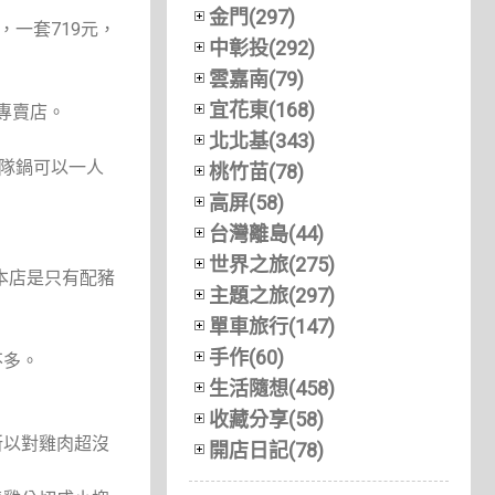
金門(297)
一套719元，
中彰投(292)
雲嘉南(79)
宜花東(168)
專賣店。
北北基(343)
部隊鍋可以一人
桃竹苗(78)
高屏(58)
台灣離島(44)
世界之旅(275)
本店是只有配豬
主題之旅(297)
單車旅行(147)
手作(60)
不多。
生活隨想(458)
收藏分享(58)
所以對雞肉超沒
開店日記(78)