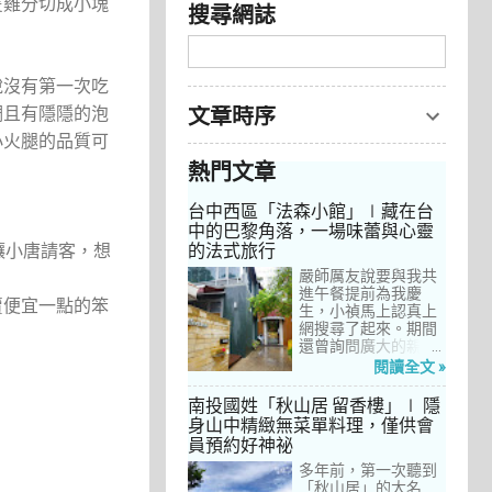
隻雞分切成小塊
搜尋網誌
說沒有第一次吃
稠且有隱隱的泡
文章時序
小火腿的品質可
熱門文章
台中西區「法森小館」∣藏在台
中的巴黎角落，一場味蕾與心靈
的法式旅行
讓小唐請客，想
嚴師厲友說要與我共
進午餐提前為我慶
賣便宜一點的笨
生，小禎馬上認真上
網搜尋了起來。期間
還曾詢問廣大的親友
們有沒有推薦的餐
閱讀全文 »
廳，但是只有小禎的
阿姨及桄甄老師誠懇
南投國姓「秋山居 留香樓」∣ 隱
給我建議，其他都是
身山中精緻無菜單料理，僅供會
一堆來亂的！哈～ 從
員預約好神祕
台北君品酒店的「頤
宮」到台中的
多年前，第一次聽到
「澀」，再比較了幾
「秋山居」的大名