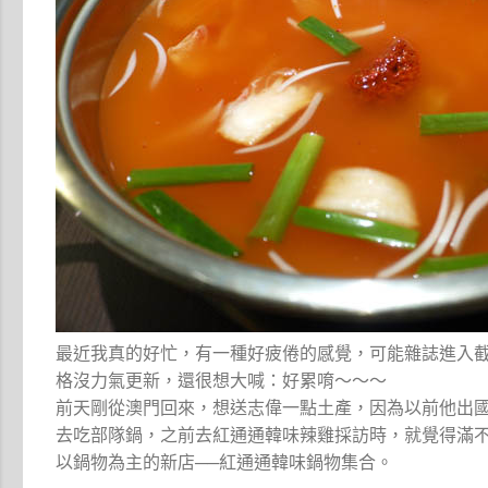
最近我真的好忙，有一種好疲倦的感覺，可能雜誌進入
格沒力氣更新，還很想大喊：好累唷～～～
前天剛從澳門回來，想送志偉一點土產，因為以前他出
去吃部隊鍋，之前去紅通通韓味辣雞採訪時，就覺得滿
以鍋物為主的新店──紅通通韓味鍋物集合。