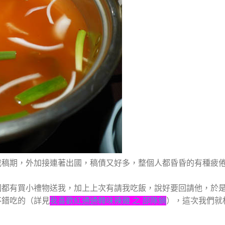
截稿期，外加接連著出國，稿債又好多，整個人都昏昏的有種疲
國都有買小禮物送我，加上上次有請我吃飯，說好要回請他，於
不錯吃的（詳見
我喜歡紅通通韓味辣雞 之 部隊鍋
），這次我們就