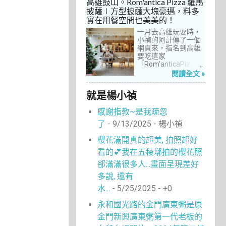
高雄鼓山。Rom'antica Pizza 羅馬
每次去台中誘惑實在
披薩∣方型披薩大塊豪邁，料多
太多了！就……，這一
實在用餐空間也美美的！
次離家這麼近，不來
吃真的說不過去。
一月去高雄玩耍時，
小禎的阿計傳了一個
網頁來，指名到高雄
要吃這家
「Rom'anticaPizza
羅馬披薩」，看了圖
閱讀全文 »
片及介紹，思緒瞬間
被拉回了18年前的義
就是楊小禎
大利。當年遊義大利
時，就在街頭看到不
感謝指教~是我疏忽
少披薩店，一字排開
的各式披薩看起來琳
了
- 9/13/2025
- 楊小禎
瑯滿目，走進店內就
能點上一塊喜愛的口
櫻花滿開真的超美, 拍照超好
味大快朵頤，真的好
看的💕我在五稜墎拍的櫻花照
懷念啊！沒想到台灣
也有類似的披薩店。
郤滿滿很多人...畫面呈現差好
走！就到高雄吃披薩
多說, 還有
去！
水...
- 5/25/2025
- +0
永和國光路的金門廣東粥是原
金門新興廣東粥第一代老板的