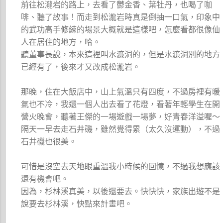
前往松瀧岩的路上，去看了鬱金香、葉牡丹，也喝了咖
啡、聽了故事！而走到松瀧岩時真是倒抽一口氣，印象中
的武功高手修練的場景大概就是這樣吧，怎麼看都很像仙
人在居住的地方，哈。
聽董事長說，本來這裡叫水濂洞的，但是水濂洞別的地方
已經有了，後來才又改成松瀧岩。
那晚，住在大飯店中，山上氣溫只有四度，不過房裡有暖
氣也不冷，我還一個人出去看了花燈，看著年輕學生在開
營火晚會，聽著王傑的一場遊戲一場夢，好青春洋溢喔～
隔天一早去走石井磯，雖然覺得累（太久沒運動），不過
石井磯也很美。
可惜是沒空去天地眼重溫我小時候的回憶，不過我想應該
還有機會吧。
因為，杉林溪真美，以後還要去。快快快，家族出遊不是
說要去杉林溪，快點來計畫吧。