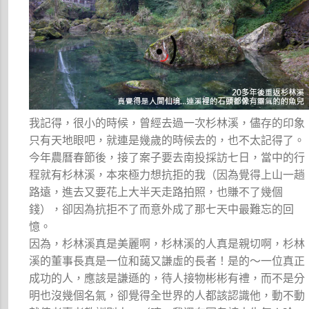
我記得，很小的時候，曾經去過一次杉林溪，儘存的印象
只有天地眼吧，就連是幾歲的時候去的，也不太記得了。
今年農曆春節後，接了案子要去南投採訪七日，當中的行
程就有杉林溪，本來極力想抗拒的我（因為覺得上山一趟
路遠，進去又要花上大半天走路拍照，也賺不了幾個
錢），卻因為抗拒不了而意外成了那七天中最難忘的回
憶。
因為，杉林溪真是美麗啊，杉林溪的人真是親切啊，杉林
溪的董事長真是一位和藹又謙虛的長者！是的～一位真正
成功的人，應該是謙遜的，待人接物彬彬有禮，而不是分
明也沒幾個名氣，卻覺得全世界的人都該認識他，動不動