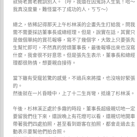
就倚老賣老教訓別人。（哼，我還在因鬼詩人生氣！哈～
我真沒度量，難怪當不了成功的人，ㄎㄎ～）
總之，依稀記得那天上午杉林溪的企畫先生打給我，問我
需不需要採訪董事長或總經理。但是，說實在話，其實只
是做個單純的賞花報導，寫不了幾個字，大致上只要張先
生幫忙即可，不然真的勞煩董事長，最後報導出來也沒寫
什麼，我會很不好意思。但是張先生表示，董事長和總經
理都很熱情，想要親自接待。
當下雖有受寵若驚的感覺，不過兵來將擋，也沒啥好緊張
的。
然後就在一片昏睡中，上了十二生肖彎，抵達了杉林溪。
午後，杉林溪正處於多霧的時段，董事長超級親切地一定
要留我們住下來，還說晚上有花燈可以看，還親切地開車
帶著我們四處拍照，甚至看到遊客在拍照，都會走過去主
動表示要幫他們拍合照。