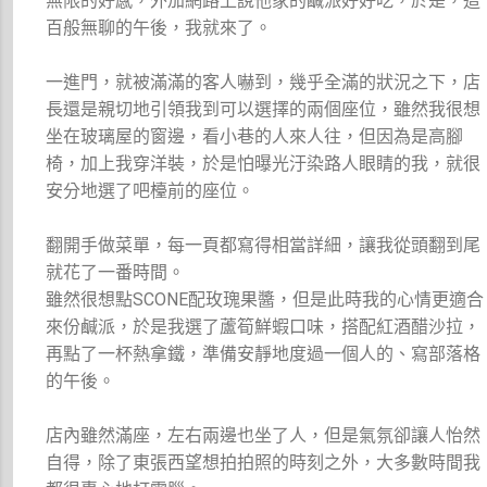
無限的好感，外加網路上說他家的鹹派好好吃，於是，這
百般無聊的午後，我就來了。
一進門，就被滿滿的客人嚇到，幾乎全滿的狀況之下，店
長還是親切地引領我到可以選擇的兩個座位，雖然我很想
坐在玻璃屋的窗邊，看小巷的人來人往，但因為是高腳
椅，加上我穿洋裝，於是怕曝光汙染路人眼睛的我，就很
安分地選了吧檯前的座位。
翻開手做菜單，每一頁都寫得相當詳細，讓我從頭翻到尾
就花了一番時間。
雖然很想點SCONE配玫瑰果醬，但是此時我的心情更適合
來份鹹派，於是我選了蘆筍鮮蝦口味，搭配紅酒醋沙拉，
再點了一杯熱拿鐵，準備安靜地度過一個人的、寫部落格
的午後。
店內雖然滿座，左右兩邊也坐了人，但是氣氛卻讓人怡然
自得，除了東張西望想拍拍照的時刻之外，大多數時間我