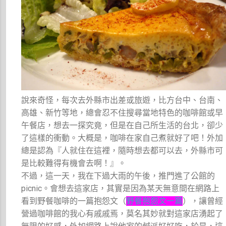
說來奇怪，每次去外縣市出差或旅遊，比方台中、台南、
高雄、新竹等地，總會忍不住搜尋當地特色的咖啡館或早
午餐店，想去一探究竟，但是在自己所生活的台北，卻少
了這樣的衝動。大概是，咖啡在家自己煮就好了吧！外加
總是認為『人就住在這裡，隨時想去都可以去，外縣市可
是比較難得有機會去啊！』。
不過，這一天，我在下過大雨的午後，推門進了公館的
picnic。會想去這家店，其實是因為某天無意間在網路上
看到野餐咖啡的一篇抱怨文（
野餐抱怨文一篇
），讓曾經
營過咖啡館的我心有戚戚焉，莫名其妙就對這家店湧起了