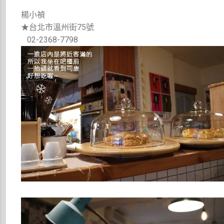
楊小禎
★台北市溫州街75號
02-2368-7798