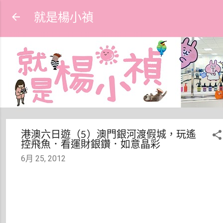
跳到主要內容
就是楊小禎
港澳六日遊（5）澳門銀河渡假城，玩遙
控飛魚．看運財銀鑽．如意晶彩
6月 25, 2012