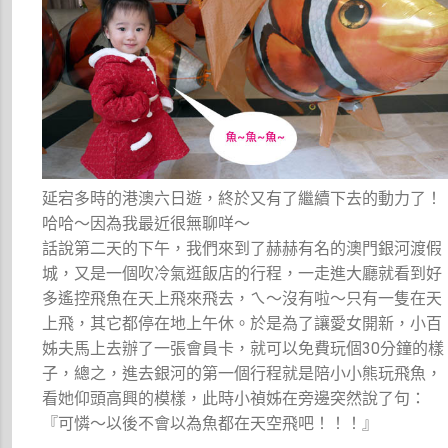
延宕多時的港澳六日遊，終於又有了繼續下去的動力了！
哈哈～因為我最近很無聊咩～
話說第二天的下午，我們來到了赫赫有名的澳門銀河渡假
城，又是一個吹冷氣逛飯店的行程，一走進大廳就看到好
多遙控飛魚在天上飛來飛去，ㄟ～沒有啦～只有一隻在天
上飛，其它都停在地上午休。於是為了讓愛女開新，小百
姊夫馬上去辦了一張會員卡，就可以免費玩個30分鐘的樣
子，總之，進去銀河的第一個行程就是陪小小熊玩飛魚，
看她仰頭高興的模樣，此時小禎姊在旁邊突然說了句：
『可憐～以後不會以為魚都在天空飛吧！！！』