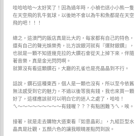
哇哈哈哈～太好笑了！因為過年時，小禎也送小小熊一隻
在天空飛的乳牛氣球，以後她不會以為牛和魚都是在天空
飛的吧！！！
總之，這澳門的飯店真是比大的，每家都有自己的特色，
還有自己的聲光娛樂秀，比方說銀河就有『運財銀鑽』，
也就是一顆不知道幾克拉的大鑽石會從天上掉下來，伴隨
著音樂，真是金光閃閃啊。
就算沒有看這顆鑽石，大廳的孔雀也是亮晶晶到不行。
話說，鑽石這種東西，個人是一顆也沒有，所以至今依舊
無法感受到它的魅力，不過以後等我有錢，我也來買一顆
好了，這樣應該就可以明白它的迷人之處了，哈哈！
ㄟ～～～～～～～～～有錢喔？？？有點困難ㄋㄟ，唉。
接著，就是走去購物大道東看『如意晶彩』，九組巨型水
晶真是壯觀，五顏六色的讓我眼睛差點閃到說。