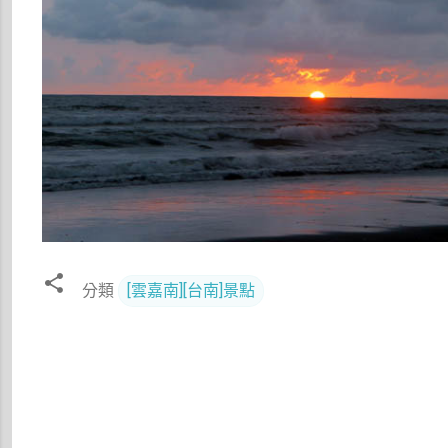
分類
[雲嘉南][台南]景點
留
言