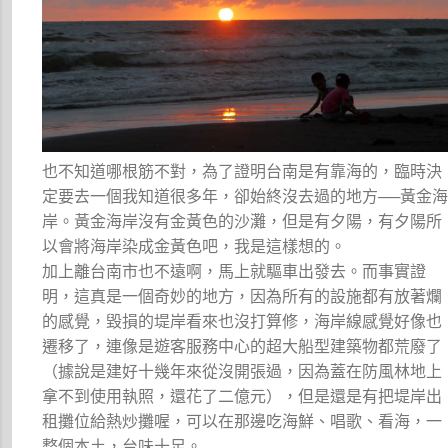
也不知道哪根筋不對，為了證明台南是有靠海的，臨時決
定要去一個我知道很多年，卻始終沒去過的地方──黃金
岸。黃金海岸沒有金黃色的沙灘，但是有夕陽，有夕陽所
以會將海岸染成金黃色吧，我是這樣想的。
加上離台南市也不遠啊，馬上就驅車出發去。而事實證
明，這真是一個奇妙的地方，因為所有的設施都有放著爛
的感覺，毀損的堤岸看來也沒打算修，海岸線感覺好像也
遷移了，連像是遊客服務中心的超大船型建築物都荒廢了
（據說是建好十幾年來從沒開張過，因為蓋在防風林地上
拿不到使用執照，還花了二億元），但是還是有把堤岸出
租攤位給熱炒攤喔，可以在那邊吃海鮮、唱歌、看海，一
整個本土，台味十足。