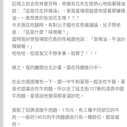
記得之前去吃林東芳時，旁邊有位先生很熱心地指著辣油
說：「這是花生拌辣油」，害我當場很疑惑地望著那罐辣
油，一直想真的有加花生嗎？？？
今天我在吃麵時，有對父子檔也在旁邊議論，兒子問老
爸：「這是什麼？味噌喔！」
當時我好想發揮歐巴桑的性格跟他說：「是辣油，牛油炒
辣椒喔。」
哈哈哈，但是我又不想多事，就算了！！！
總之，我的離開台北計畫，還在持續進行中。
在此也順道補充一下，週一中午和豪哥一起去吃午飯，豪
哥也提議去吃牛肉麵，所以去了延吉街137巷的清真中國
牛肉麵，豪哥說他覺得那家滿好吃。
我點了招牌清燉牛肉麵，170元，有三種不同部位的牛
肉，一般的140元的牛肉麵據說只有一種部位，都是瘦
肉。