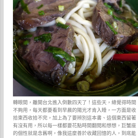
轉眼間，離開台北進入倒數四天了！這些天，總覺得時間
不夠用，每天都要看到早晨的陽光才肯入睡，一方面是收
拾東西收拾不完，加上為了要辨別這本書、這個東西留著
有沒有用，所以每一樣都要花點時間翻閱和想想，巨蟹座
的個性就是念舊啊，像我這麼善於收藏回憶的人，到底能