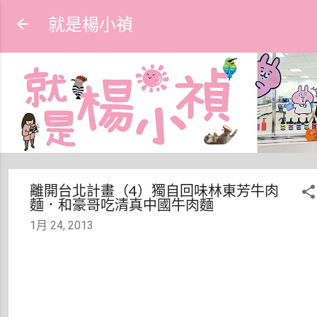
跳到主要內容
就是楊小禎
離開台北計畫（4）獨自回味林東芳牛肉
麵．和豪哥吃清真中國牛肉麵
1月 24, 2013