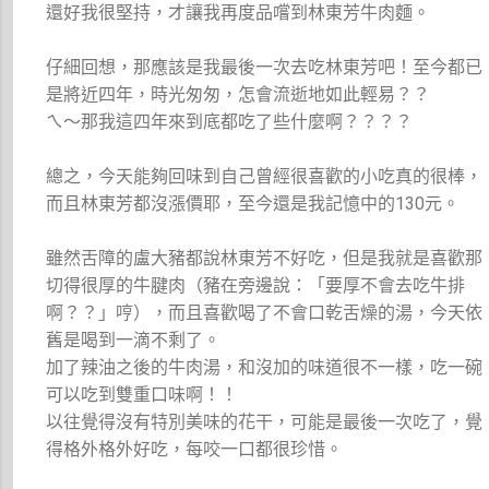
還好我很堅持，才讓我再度品嚐到林東芳牛肉麵。
仔細回想，那應該是我最後一次去吃林東芳吧！至今都已
是將近四年，時光匆匆，怎會流逝地如此輕易？？
ㄟ～那我這四年來到底都吃了些什麼啊？？？？
總之，今天能夠回味到自己曾經很喜歡的小吃真的很棒，
而且林東芳都沒漲價耶，至今還是我記憶中的130元。
雖然舌障的盧大豬都說林東芳不好吃，但是我就是喜歡那
切得很厚的牛腱肉（豬在旁邊說：「要厚不會去吃牛排
啊？？」哼），而且喜歡喝了不會口乾舌燥的湯，今天依
舊是喝到一滴不剩了。
加了辣油之後的牛肉湯，和沒加的味道很不一樣，吃一碗
可以吃到雙重口味啊！！
以往覺得沒有特別美味的花干，可能是最後一次吃了，覺
得格外格外好吃，每咬一口都很珍惜。