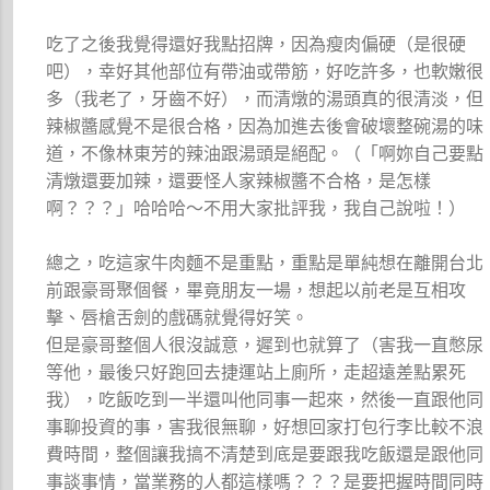
吃了之後我覺得還好我點招牌，因為瘦肉偏硬（是很硬
吧），幸好其他部位有帶油或帶筋，好吃許多，也軟嫩很
多（我老了，牙齒不好），而清燉的湯頭真的很清淡，但
辣椒醬感覺不是很合格，因為加進去後會破壞整碗湯的味
道，不像林東芳的辣油跟湯頭是絕配。（「啊妳自己要點
清燉還要加辣，還要怪人家辣椒醬不合格，是怎樣
啊？？？」哈哈哈～不用大家批評我，我自己說啦！）
總之，吃這家牛肉麵不是重點，重點是單純想在離開台北
前跟豪哥聚個餐，畢竟朋友一場，想起以前老是互相攻
擊、唇槍舌劍的戲碼就覺得好笑。
但是豪哥整個人很沒誠意，遲到也就算了（害我一直憋尿
等他，最後只好跑回去捷運站上廁所，走超遠差點累死
我），吃飯吃到一半還叫他同事一起來，然後一直跟他同
事聊投資的事，害我很無聊，好想回家打包行李比較不浪
費時間，整個讓我搞不清楚到底是要跟我吃飯還是跟他同
事談事情，當業務的人都這樣嗎？？？是要把握時間同時