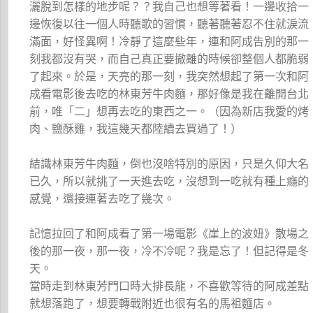
灑脫到怎樣的地步呢？？我自己也想等著看！一邊收拾一
邊恢復以往一個人時聽歌的習慣，聽著聽著忍不住就淚流
滿面，好怪異啊！冷靜了這麼些年，連和阿成告別的那一
刻我都沒有哭，而自己真正要撤離的時候卻整個人都脆弱
了起來。於是，天亮的那一刻，我突然想起了第一次和阿
成看電影後去吃的林東芳牛肉麵，那好像是我在離開台北
前，唯「二」想再去吃的東西之一。（因為新店我愛的烤
肉、鹽酥雞，我這幾天都陸續去買過了！）
結識林東芳牛肉麵，倒也沒啥特別的原因，只是久仰大名
已久，所以就挑了一天進去吃，沒想到一吃就有種上癮的
感覺，還接連著去吃了幾次。
記憶拉回了和阿成看了第一場電影《崖上的波妞》散場之
後的那一夜，那一夜，冷不冷呢？我是忘了！但記得是冬
天。
當時走到林東芳門口時大排長龍，不喜歡等待的阿成差點
就想落跑了，想要轉戰附近也很有名的馬祖麵店。