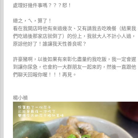
處理好幾件事嗎？？？怒！
總之，ㄟ，算了！
看在我開店時他有來過幾次、又有請我去吃晚餐（結果我
們吃過後那家店就倒了）的份上，我就大人不計小人過，
原諒他好了！誰讓我天性善良呢？
許豪豬啊，以後如果有來彰化盡量約我吃飯，我一定會遲
到讓你尿急，也會約一大群朋友一起來的，然後一直跟他
們聊天回報你喔！！！再見。
楊小禎