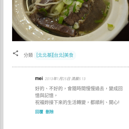
分類
[北北基][台北]美食
留
mei
2013年1月25日 清晨5:13
言
好的、不好的，會隨時間慢慢過去，變成回
憶與記憶，
祝福妳接下來的生活轉變，都順利、開心!
回覆
刪除