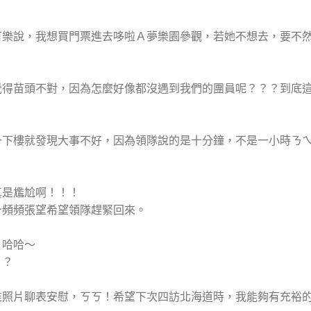
可樂說，我想買門票進去哆啦Ａ夢樂園參觀，若她不想去，要不
覺得苗頭不對，因為怎麼好像都沒遇到我們的團員呢？？？到底
一下樓就發現大事不好，因為領隊說的是十分鐘，不是一小時ㄋ
真是尷尬啊！！！
身頻頻張望希望領隊趕緊回來。
！哈哈～
？？
堆照片聊表安慰，ㄎㄎ！希望下次四訪北海道時，我能夠有充裕