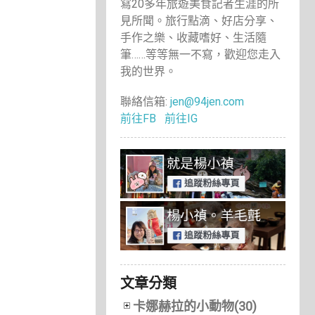
寫20多年旅遊美食記者生涯的所
見所聞。旅行點滴、好店分享、
手作之樂、收藏嗜好、生活隨
筆……等等無一不寫，歡迎您走入
我的世界。
聯絡信箱:
jen@94jen.com
前往FB
前往IG
文章分類
卡娜赫拉的小動物(30)