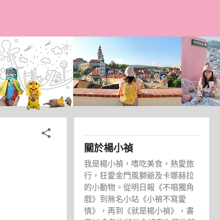
關於楊小禎
我是楊小禎，嗜吃美食，熱愛旅
行，狂愛金門風獅爺及卡娜赫拉
的小動物。從明日報《不唱獨角
戲》到無名小站《小禎不寫愛
情》，再到《就是楊小禎》，書