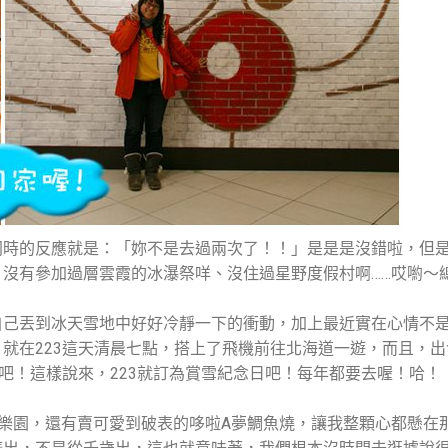
同時的反應就是：「妳不是去過兩次了！！」是是是沒錯啦，但
沒有參加過層雲霞的冰瀑祭咩、沒住過星野度假村啊……哎喲～
自己丟到冰天雪地中好好冷靜一下的衝動，加上最近實在心情不
就在223這天清晨七點，搭上了飛機前往北海道一遊，而且，
吧！這樣說來，223就訂為賞雪紀念日吧！每年都要去喔！哈！
樂園，還有賣可愛到破表的哆啦A夢鯛魚燒，讓我整顆心都懸在