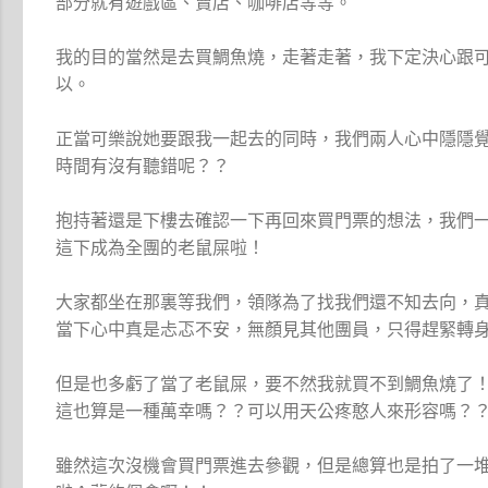
部分就有遊戲區、賣店、咖啡店等等。
我的目的當然是去買鯛魚燒，走著走著，我下定決心跟
以。
正當可樂說她要跟我一起去的同時，我們兩人心中隱隱
時間有沒有聽錯呢？？
抱持著還是下樓去確認一下再回來買門票的想法，我們
這下成為全團的老鼠屎啦！
大家都坐在那裏等我們，領隊為了找我們還不知去向，
當下心中真是忐忑不安，無顏見其他團員，只得趕緊轉
但是也多虧了當了老鼠屎，要不然我就買不到鯛魚燒了
這也算是一種萬幸嗎？？可以用天公疼憨人來形容嗎？
雖然這次沒機會買門票進去參觀，但是總算也是拍了一