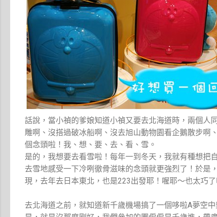
話說，當小禎的爹娘知道小禎又要去北海道時，兩個人
雕啊、沒搭過破冰船啊、沒去旭山動物園看企鵝散步啊、
個念頭啦！我、想、要、去、看、雪。
是的，我想要去看雪啦！每年一到冬天，我就有種想把
去雪地感受一下冷咧徹骨滋味的念頭就更強烈了！於是，
現，去年去日本東北，也是223出發耶！喔耶～也太巧了
去北海道之前，就知道新千歲機場搞了一個哆啦A夢空中