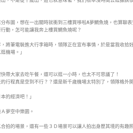
廣出，不是從千歲出，這也就意味著，我們根本沒時間去逛據說
店分布圖，想在一出關時就衝到三樓買哆啦A夢鯛魚燒，也算聊表
著行動，怎可能讓我奔上樓買鯛魚燒呢？
李，將筆電裝進大行李箱時，領隊正在宣布事情，於是當我收拾
以逛機場。」
趕快帶大家去吃午餐，還可以逛一小時，也太不可思議了！
天的行程真是空到不行？？還是新千歲機場太特別了，領隊格外
日本的經濟吧！」
啦Ａ夢空中樂園。
以合拍的場景，還有一些３Ｄ場景可以讓人拍出身歷其境的有趣