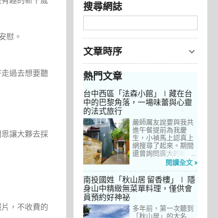
很有趣的新千歲
搜尋網誌
安慰。
文章時序
好走過去想要聽
熱門文章
台中西區「法森小館」∣藏在台
中的巴黎角落，一場味蕾與心靈
的法式旅行
嚴師厲友說要與我共
進午餐提前為我慶
開恩讓大夥去採
生，小禎馬上認真上
網搜尋了起來。期間
還曾詢問廣大的親友
們有沒有推薦的餐
閱讀全文 »
廳，但是只有小禎的
阿姨及桄甄老師誠懇
南投國姓「秋山居 留香樓」∣ 隱
給我建議，其他都是
身山中精緻無菜單料理，僅供會
一堆來亂的！哈～ 從
員預約好神祕
台北君品酒店的「頤
照片，不收費的
宮」到台中的
多年前，第一次聽到
「澀」，再比較了幾
「秋山居」的大名