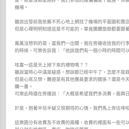
是，就是沒那麼剛好，我們參加的團偏偏是千歲進，帶
機場。
雖說出發前我依舊不死心地上網找了機場的平面圖和賣
但是心裡明明知道這是不可能的，畢竟團體旅遊都要跟
萬萬沒想到的是，當我們一出關，我在旁邊收拾我的行
的時候，可樂告訴我：「他說我們有一個小時的時間可
哇塞～這是天上掉下來的禮物嗎？？
雖說當時心中滿是疑惑，想說都已經中午了，怎麼不是
但是心底又想，難道是有其他團員要求的關係？還是今
購一番。
可樂此時還在旁邊說：「大概是希望我們多消費，振興
於是，抱著半信半疑又很期待的心情，我們馬上奔往哆
這樂園分有收費及不收費的兩種，收費的裡面有一些可