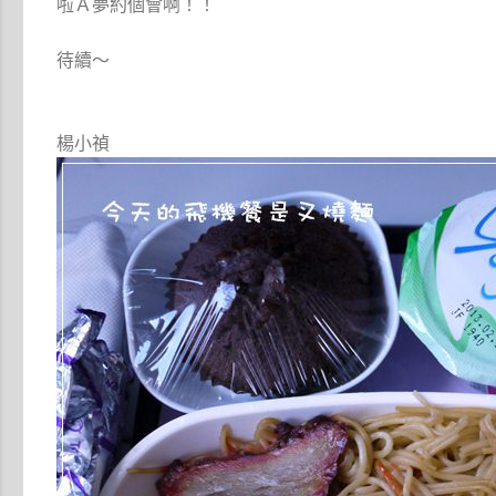
啦Ａ夢約個會啊！！
待續～
楊小禎