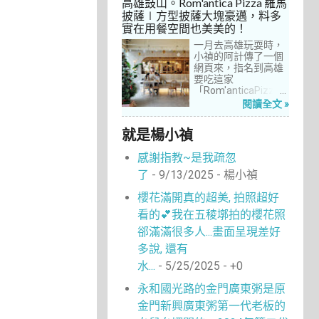
高雄鼓山。Rom'antica Pizza 羅馬
每次去台中誘惑實在
披薩∣方型披薩大塊豪邁，料多
太多了！就……，這一
實在用餐空間也美美的！
次離家這麼近，不來
吃真的說不過去。
一月去高雄玩耍時，
小禎的阿計傳了一個
網頁來，指名到高雄
要吃這家
「Rom'anticaPizza
羅馬披薩」，看了圖
閱讀全文 »
片及介紹，思緒瞬間
被拉回了18年前的義
就是楊小禎
大利。當年遊義大利
時，就在街頭看到不
感謝指教~是我疏忽
少披薩店，一字排開
的各式披薩看起來琳
了
- 9/13/2025
- 楊小禎
瑯滿目，走進店內就
能點上一塊喜愛的口
櫻花滿開真的超美, 拍照超好
味大快朵頤，真的好
看的💕我在五稜墎拍的櫻花照
懷念啊！沒想到台灣
也有類似的披薩店。
郤滿滿很多人...畫面呈現差好
走！就到高雄吃披薩
多說, 還有
去！
水...
- 5/25/2025
- +0
永和國光路的金門廣東粥是原
金門新興廣東粥第一代老板的