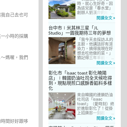
間價位較親民的牛排
時，就心生好奇，因
餐廳……，最終，小禎
為這兒是「春水堂」
選定了阿姨及表弟剛
創辦人劉漢介的私人
然我自己去也可
去吃過的「法森小
招待所，只對會員開
閱讀全文 »
館」，理由很簡單：
放預約入住、用餐。
歐法套餐1680元起的
自從十多年前搬回彰
台中市∣米其林三星「JL
價位可以接受，而且
化之後，小禎才開始
Studio」一圓我期待三年的夢想
不是無菜單料理，從
上春水堂吃飯、喝
這一小時的採購
開胃菜、湯品、主
「我今天去採訪JL的
茶，有一度還把春水
菜、甜點等，通通可
主廚，他講話好有渲
堂當麵店在吃，每週
以選自己喜歡的，小
染力，搞得我現在好
到台中上課時，總忍
禎覺得能夠自由搭配
想去吃他做的菜。」
不住奔入春水堂，點
ㄟ～媽喔，我們
很讚！而且「法森小
猶記得三年半前，當
上一碗「XO醬拌麵」
館」是台中老字號的
米其林評鑑要來台中
搭配一杯茶飲，後來
閱讀全文 »
法式餐廳，網路好評
之前，我接搞的雜誌
也嘗試過其他茶點，
不斷，能夠屹立不搖
做了一次得獎預測，
對春水堂的餐飲很有
彰化市「isaac toast 彰化曉陽
這麼多年，一定有它
於是我因為工作踏入
信心。因此，一得知
店」∣韓國奶油吐司全天候吃得
的道理在呀！
JL Studio，當天回家
秋山居是春水堂創辦
到，現點現煎口感酥香餡料多樣
之後，我就迫不及待
人開設的，感覺就是
化
對嚴師厲友嚷嚷著。
品質保證，對喜愛美
從事美食採訪20多
食的小禎而言，自然
來自韓國的連鎖奶油
年，只採訪沒吃的店
深具吸引力。
吐司店「isaac
也不計其數，但從沒
toast」（愛時刻）終
有一家餐廳讓我這樣
於進駐彰化了！從掛
充滿渴望，留下「真
上招牌那一刻起，小
的好想吃吃看」的懸
禎就想著找時間來吃
閱讀全文 »
的時間好好跟哆
念。
吃看。之前就關注這
家連鎖店許久，只是