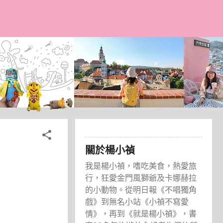
關於楊小禎
我是楊小禎，嗜吃美食，熱愛旅
行，狂愛金門風獅爺及卡娜赫拉
的小動物。從明日報《不唱獨角
戲》到無名小站《小禎不寫愛
情》，再到《就是楊小禎》，書