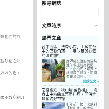
搜尋網誌
文章時序
味是他們的招
熱門文章
台中西區「法森小館」∣藏在台
中的巴黎角落，一場味蕾與心靈
的法式旅行
這個缺點之外，
嚴師厲友說要與我共
進午餐提前為我慶
生，小禎馬上認真上
以冷冷的吃。
網搜尋了起來。期間
還曾詢問廣大的親友
們有沒有推薦的餐
閱讀全文 »
廳，但是只有小禎的
阿姨及桄甄老師誠懇
南投國姓「秋山居 留香樓」∣ 隱
給我建議，其他都是
身山中精緻無菜單料理，僅供會
一堆來亂的！哈～ 從
如果不敢吃肥肉
員預約好神祕
台北君品酒店的「頤
宮」到台中的
多年前，第一次聽到
「澀」，再比較了幾
「秋山居」的大名