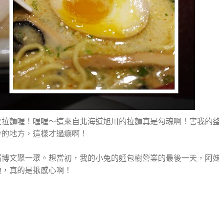
火拉麵喔！喔喔～這來自北海道旭川的拉麵真是勾魂啊！害我的
冷的地方，這樣才過癮啊！
婿博文聚一聚。想當初，我的小兔的麵包樹營業的最後一天，阿
顧，真的是揪感心啊！