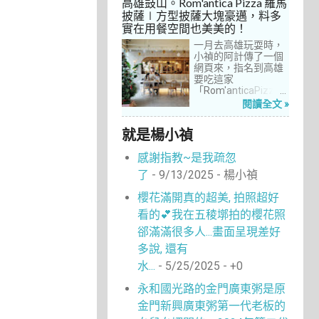
高雄鼓山。Rom'antica Pizza 羅馬
每次去台中誘惑實在
披薩∣方型披薩大塊豪邁，料多
太多了！就……，這一
實在用餐空間也美美的！
次離家這麼近，不來
吃真的說不過去。
一月去高雄玩耍時，
小禎的阿計傳了一個
網頁來，指名到高雄
要吃這家
「Rom'anticaPizza
羅馬披薩」，看了圖
閱讀全文 »
片及介紹，思緒瞬間
被拉回了18年前的義
就是楊小禎
大利。當年遊義大利
時，就在街頭看到不
感謝指教~是我疏忽
少披薩店，一字排開
的各式披薩看起來琳
了
- 9/13/2025
- 楊小禎
瑯滿目，走進店內就
能點上一塊喜愛的口
櫻花滿開真的超美, 拍照超好
味大快朵頤，真的好
看的💕我在五稜墎拍的櫻花照
懷念啊！沒想到台灣
也有類似的披薩店。
郤滿滿很多人...畫面呈現差好
走！就到高雄吃披薩
多說, 還有
去！
水...
- 5/25/2025
- +0
永和國光路的金門廣東粥是原
金門新興廣東粥第一代老板的