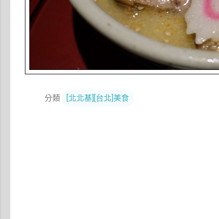
分類
[北北基][台北]美食
留
言