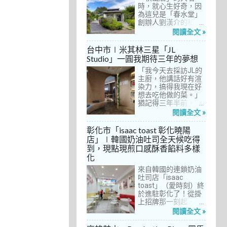
間價位較親民的牛排
時，就心生好奇，因
餐廳……，最終，小禎
為這兒是「春水堂」
選定了阿姨及表弟剛
創辦人劉漢介的私人
去吃過的「法森小
招待所，只對會員開
閱讀全文 »
館」，理由很簡單：
放預約入住、用餐。
歐法套餐1680元起的
自從十多年前搬回彰
台中市∣米其林三星「JL
價位可以接受，而且
化之後，小禎才開始
Studio」一圓我期待三年的夢想
不是無菜單料理，從
上春水堂吃飯、喝
開胃菜、湯品、主
「我今天去採訪JL的
茶，有一度還把春水
菜、甜點等，通通可
主廚，他講話好有渲
堂當麵店在吃，每週
以選自己喜歡的，小
染力，搞得我現在好
到台中上課時，總忍
禎覺得能夠自由搭配
想去吃他做的菜。」
不住奔入春水堂，點
很讚！而且「法森小
猶記得三年半前，當
上一碗「XO醬拌麵」
館」是台中老字號的
米其林評鑑要來台中
搭配一杯茶飲，後來
閱讀全文 »
法式餐廳，網路好評
之前，我接搞的雜誌
也嘗試過其他茶點，
不斷，能夠屹立不搖
做了一次得獎預測，
對春水堂的餐飲很有
彰化市「isaac toast 彰化曉陽
這麼多年，一定有它
於是我因為工作踏入
信心。因此，一得知
店」∣韓國奶油吐司全天候吃得
的道理在呀！
JL Studio，當天回家
秋山居是春水堂創辦
到，現點現煎口感酥香餡料多樣
之後，我就迫不及待
人開設的，感覺就是
化
對嚴師厲友嚷嚷著。
品質保證，對喜愛美
從事美食採訪20多
食的小禎而言，自然
來自韓國的連鎖奶油
年，只採訪沒吃的店
深具吸引力。
吐司店「isaac
也不計其數，但從沒
toast」（愛時刻）終
有一家餐廳讓我這樣
於進駐彰化了！從掛
充滿渴望，留下「真
上招牌那一刻起，小
的好想吃吃看」的懸
禎就想著找時間來吃
閱讀全文 »
念。
吃看。之前就關注這
家連鎖店許久，只是