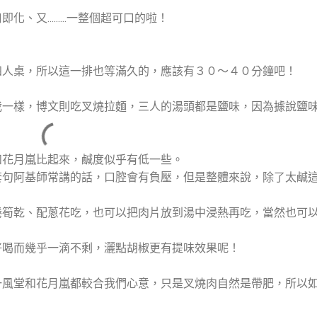
.........一整個超可口的啦！
！
四人桌，所以這一排也等滿久的，應該有３０～４０分鐘吧！
我一樣，博文則吃叉燒拉麵，三人的湯頭都是鹽味，因為據說鹽
和花月嵐比起來，鹹度似乎有低一些。
套句阿基師常講的話，口腔會有負壓，但是整體來說，除了太鹹
捲筍乾、配蔥花吃，也可以把肉片放到湯中浸熱再吃，當然也可
好喝而幾乎一滴不剩，灑點胡椒更有提味效果呢！
一風堂和花月嵐都較合我們心意，只是叉燒肉自然是帶肥，所以