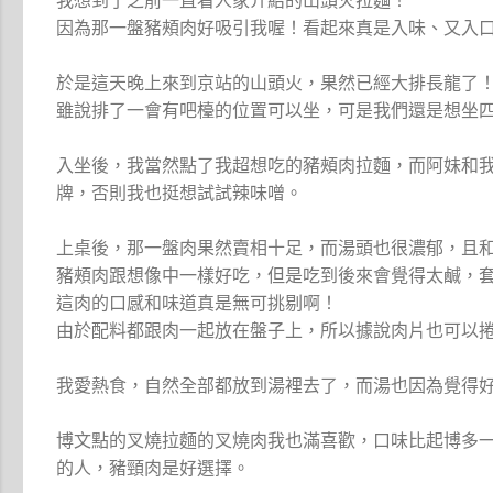
我想到了之前一直看人家介紹的山頭火拉麵！
因為那一盤豬頰肉好吸引我喔！看起來真是入味、又入口即化、又
於是這天晚上來到京站的山頭火，果然已經大排長龍了
雖說排了一會有吧檯的位置可以坐，可是我們還是想坐
入坐後，我當然點了我超想吃的豬頰肉拉麵，而阿妹和
牌，否則我也挺想試試辣味噌。
上桌後，那一盤肉果然賣相十足，而湯頭也很濃郁，且
豬頰肉跟想像中一樣好吃，但是吃到後來會覺得太鹹，
這肉的口感和味道真是無可挑剔啊！
由於配料都跟肉一起放在盤子上，所以據說肉片也可以
我愛熱食，自然全部都放到湯裡去了，而湯也因為覺得
博文點的叉燒拉麵的叉燒肉我也滿喜歡，口味比起博多
的人，豬頸肉是好選擇。