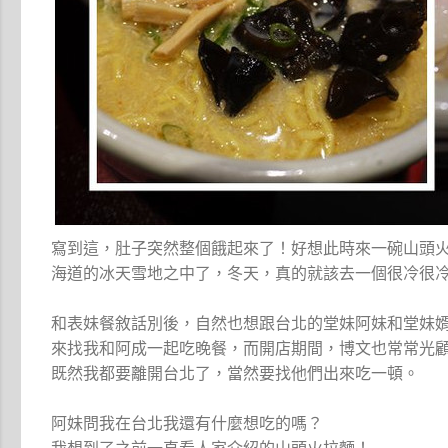
寫到這，肚子突然整個餓起來了！好想此時來一碗山頭
海道的冰天雪地之中了，冬天，真的就該去一個很冷很
和表妹餐敘話別後，自然也想跟台北的堂妹阿妹和堂妹
來找我和阿成一起吃晚餐，而開店期間，博文也常常光
既然我都要離開台北了，當然要找他們出來吃一頓。
阿妹問我在台北我還有什麼想吃的嗎？