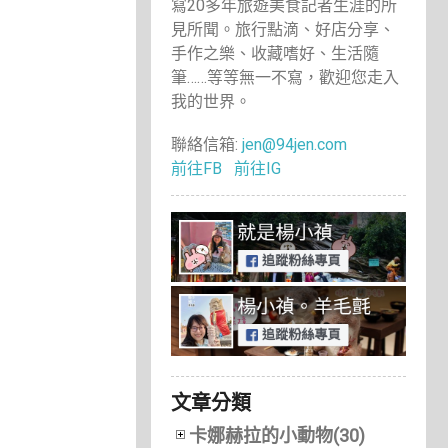
寫20多年旅遊美食記者生涯的所
見所聞。旅行點滴、好店分享、
手作之樂、收藏嗜好、生活隨
筆……等等無一不寫，歡迎您走入
我的世界。
聯絡信箱:
jen@94jen.com
前往FB
前往IG
文章分類
卡娜赫拉的小動物(30)