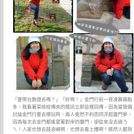
「要帶台胞證去嗎？」「好啊！」金門行前一夜凌晨兩點
多，我看著菜桃桂傳來的簡訊立即這樣回傳，因為當我倆
討論金門行要去哪玩時，兩人竟然不約而同浮起廈門夢，
因為每次去金門都遙望著對岸的廈門，卻從來沒去過ㄋ
ㄟ！人家也想去鼓浪嶼啊、也想去看土樓啊！既然人都到