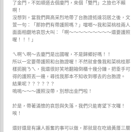
了金門，不如順道去個廈門，來個「雙門」之旅也不賴
啊！
沒想到，當我們興高采烈地帶了台胞證抵達羽居之後，文
萱一句：「那妳們有帶護照嗎？」噹啷～我和菜桃桂兩人
面面相覷地哀怨大叫：「啊～～～～～～～～～還要護照
喔！！！」
ㄟ啊ㄟ啊～去廈門是出國喔，不是歸鄉好嗎！！
所以一定要帶護照和台胞證喔！不然就會像我和菜桃桂那
樣扼腕ㄋㄟ，我還很好笑地翻箱倒櫃十幾分鐘，把垂手可
得的護照丟一邊，尋找我那本不知收到哪去的台胞證。
結果呢？？？？？？
嗚嗚～～～護照沒帶，別想出金門啦！
於是，帶著滿懷的哀怨與失落，我們只能寄望下次囉！
唉！
還好還是有讓人振奮的事可以做，那就是在吃過黃厝三層