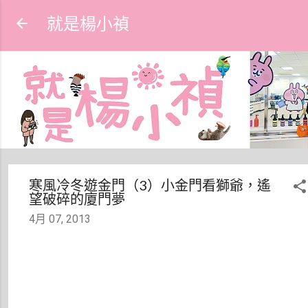
跳到主要內容
就是楊小禎
寒風冷冬遊金門（3）小金門看獅爺，遙
望破碎的廈門夢
4月 07, 2013