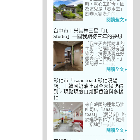
間價位較親民的牛排
時，就心生好奇，因
餐廳……，最終，小禎
為這兒是「春水堂」
選定了阿姨及表弟剛
創辦人劉漢介的私人
去吃過的「法森小
招待所，只對會員開
閱讀全文 »
館」，理由很簡單：
放預約入住、用餐。
歐法套餐1680元起的
自從十多年前搬回彰
台中市∣米其林三星「JL
價位可以接受，而且
化之後，小禎才開始
Studio」一圓我期待三年的夢想
不是無菜單料理，從
上春水堂吃飯、喝
開胃菜、湯品、主
「我今天去採訪JL的
茶，有一度還把春水
菜、甜點等，通通可
主廚，他講話好有渲
堂當麵店在吃，每週
以選自己喜歡的，小
染力，搞得我現在好
到台中上課時，總忍
禎覺得能夠自由搭配
想去吃他做的菜。」
不住奔入春水堂，點
很讚！而且「法森小
猶記得三年半前，當
上一碗「XO醬拌麵」
館」是台中老字號的
米其林評鑑要來台中
搭配一杯茶飲，後來
閱讀全文 »
法式餐廳，網路好評
之前，我接搞的雜誌
也嘗試過其他茶點，
不斷，能夠屹立不搖
做了一次得獎預測，
對春水堂的餐飲很有
彰化市「isaac toast 彰化曉陽
這麼多年，一定有它
於是我因為工作踏入
信心。因此，一得知
店」∣韓國奶油吐司全天候吃得
的道理在呀！
JL Studio，當天回家
秋山居是春水堂創辦
到，現點現煎口感酥香餡料多樣
之後，我就迫不及待
人開設的，感覺就是
化
對嚴師厲友嚷嚷著。
品質保證，對喜愛美
從事美食採訪20多
食的小禎而言，自然
來自韓國的連鎖奶油
年，只採訪沒吃的店
深具吸引力。
吐司店「isaac
也不計其數，但從沒
toast」（愛時刻）終
有一家餐廳讓我這樣
於進駐彰化了！從掛
充滿渴望，留下「真
上招牌那一刻起，小
的好想吃吃看」的懸
禎就想著找時間來吃
閱讀全文 »
念。
吃看。之前就關注這
家連鎖店許久，只是