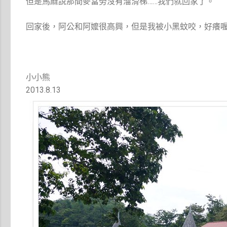
但是馬麻說那間麥當勞沒有溜滑梯……我們就回家了。
回家後，阿公和阿嬤很高興，但是我被小黑蚊咬，好癢
小小熊
2013.8.13