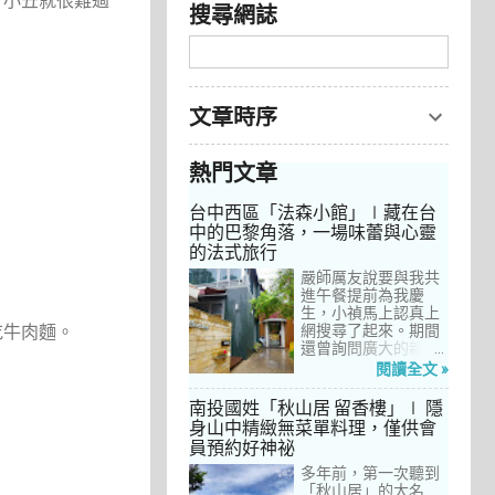
，小丑就很難過
搜尋網誌
文章時序
熱門文章
台中西區「法森小館」∣藏在台
中的巴黎角落，一場味蕾與心靈
的法式旅行
嚴師厲友說要與我共
進午餐提前為我慶
生，小禎馬上認真上
吃牛肉麵。
網搜尋了起來。期間
還曾詢問廣大的親友
們有沒有推薦的餐
閱讀全文 »
廳，但是只有小禎的
阿姨及桄甄老師誠懇
南投國姓「秋山居 留香樓」∣ 隱
給我建議，其他都是
身山中精緻無菜單料理，僅供會
一堆來亂的！哈～ 從
員預約好神祕
台北君品酒店的「頤
宮」到台中的
多年前，第一次聽到
「澀」，再比較了幾
「秋山居」的大名