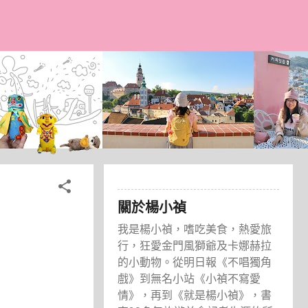
關於楊小禎
我是楊小禎，嗜吃美食，熱愛旅
行，狂愛金門風獅爺及卡娜赫拉
的小動物。從明日報《不唱獨角
戲》到無名小站《小禎不寫愛
情》，再到《就是楊小禎》，書