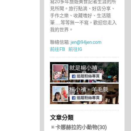
寫20多年旅遊美食記者生涯的所
見所聞。旅行點滴、好店分享、
手作之樂、收藏嗜好、生活隨
筆……等等無一不寫，歡迎您走入
我的世界。
聯絡信箱:
jen@94jen.com
前往FB
前往IG
文章分類
卡娜赫拉的小動物(30)