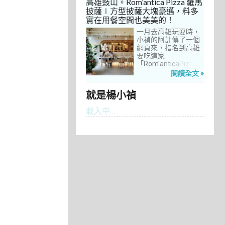
高雄鼓山。Rom'antica Pizza 羅馬
每次去台中誘惑實在
披薩∣方型披薩大塊豪邁，料多
太多了！就……，這一
實在用餐空間也美美的！
次離家這麼近，不來
吃真的說不過去。
一月去高雄玩耍時，
小禎的阿計傳了一個
網頁來，指名到高雄
要吃這家
「Rom'anticaPizza
羅馬披薩」，看了圖
閱讀全文 »
片及介紹，思緒瞬間
被拉回了18年前的義
就是楊小禎
大利。當年遊義大利
時，就在街頭看到不
載入中…
少披薩店，一字排開
的各式披薩看起來琳
瑯滿目，走進店內就
能點上一塊喜愛的口
味大快朵頤，真的好
懷念啊！沒想到台灣
也有類似的披薩店。
走！就到高雄吃披薩
去！