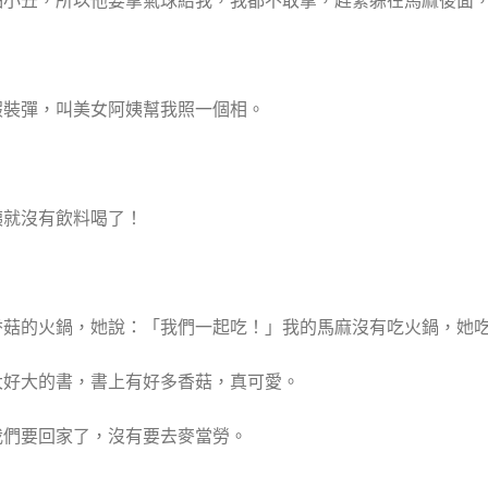
怕小丑，所以他要拿氣球給我，我都不敢拿，趕緊躲在馬麻後面
假裝彈，叫美女阿姨幫我照一個相。
姨就沒有飲料喝了！
香菇的火鍋，她說：「我們一起吃！」我的馬麻沒有吃火鍋，她
大好大的書，書上有好多香菇，真可愛。
我們要回家了，沒有要去麥當勞。