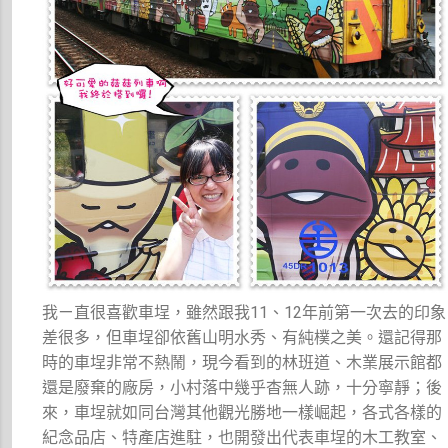
我ㄧ直很喜歡車埕，雖然跟我11、12年前第一次去的印象
差很多，但車埕卻依舊山明水秀、有純樸之美。還記得那
時的車埕非常不熱鬧，現今看到的林班道、木業展示館都
還是廢棄的廠房，小村落中幾乎杳無人跡，十分寧靜；後
來，車埕就如同台灣其他觀光勝地一樣崛起，各式各樣的
紀念品店、特產店進駐，也開發出代表車埕的木工教室、