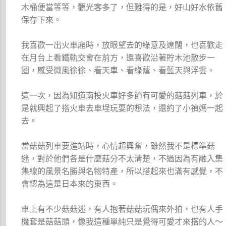
木桶便當等等，觀光客多了，但難得的是，好山好水依舊
保存下來。
我喜歡一出火車廂時，放眼望去的綠意及遼闊，也喜歡走
在月台上看鐵軌交會在前方，還喜歡沿著貯木池散步一
圈，感受微風徐徐、看天車、看綠蔭、看藍天與浮雲。
這一次，因為知道南投火車好多節有可愛的菇菇列車，於
是就興起了搭火車去車埕玩耍的想法，還約了小禎媽一起
去。
當菇菇列車要進站時，心情超興奮，雖然我不是標準菇
迷，對於他們各是什麼菇分不太清楚，不過因為有融入集
集線的風景名勝與名物特產，所以搭起來也滿有感覺，不
會認為這是日本來的東西。
車上有不少菇菇迷，有人抱著菇菇玩偶來外拍，也有人手
機套是菇菇頭，像我這種單純只是覺得可愛才來搭的人～