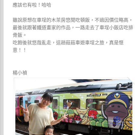
應該也有啦！哈哈
雖說原想在車埕的木茶房悠閒吃頓飯，不過因價位略高，
最後就跟著鐵道畫家的作品，一路走去了車埕小飯店吃排
骨飯。
吃飽後就悠哉亂走，這趟菇菇車遊車埕之旅，真是愜
意！！
楊小禎