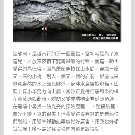
陸龍灣，是越南行的另一個重點，當初就是為了來
這兒，才放棄夜宿下龍灣遊船的行程，而這一趟也
覺得頗為值得，因為乘船穿梭在山水間，穿過ㄧ座
又ㄧ座的小橋，划入ㄧ個又ㄧ個的岩洞，眼前或是
綠意盎然的水上綠色隧道，身畔水鳥盤旋飛舞，山
壁上有小羊努力向上爬，當妳正覺得恬靜和樂的桃
花源莫過如此時，瞬間又變成嶙峋奇岩從頭頂過、
在黑暗中尋找一絲光亮的探險歷程……，整段航程，
風光丕變，真的很美！但我覺得最有趣的是看船伕
們划船，用腳掌踩動船槳感覺好厲害！讓我也好想
試試喔！噗～最好我這種肉肉腳是踩得動！