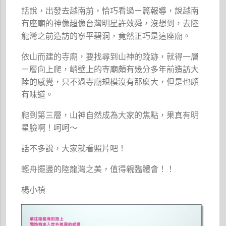
話說，出發去越南前，恰巧看過ㄧ篇報導，說越南
有座廟的神像超像台灣明星許效舜，沒想到，去陸
龍灣之前造訪的寧平碧洞，竟然正巧是這座廟。
依山而建的寺廟，要找尋到山神的蹤跡，就得一層
ㄧ層向上爬，峭壁上的寺廟頗有幾分多年前造訪大
陸的感覺，只不過寺廟規模沒有那麼大，但是也頗
有味道。
爬到第三層，山神自然成為大家的焦點，果真有明
星臉啊！呵呵～
話不多說，大家就看照片吧！
輕舟擺盪的陸龍灣之美，值得親臨體會！！
楊小禎