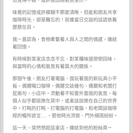
但覺得不錯，或許是因為氣氛使然。
味覺的記憶或許模糊不那麼清晰，但能和朋友共享
咖啡時光，卻是難忘的！就連當日交談的話語依舊
歷歷在目。
我ㄧ直認為，食物牽繫著人與人之間的情感，連結
著回憶。
有時候對某家店念念不忘、對某種味道戀戀回味，
與當時的心情和氣氛有著莫大的關係。
那個午後，朋友打著電腦，我玩著我的新玩具小平
板，偶爾喝口咖啡，偶爾交談幾句，偶爾和老闆打
屁兩句，小店中，流動著不知窗外雲雨的氣氛，每
個人似乎都挺樂在其中，或者該說樂在自己的世界
中。打盹的打盹，打電腦的打電腦，和老闆談咖啡
經的暢所欲言……，管他時光流逝、門外細雨紛紛。
這一天，突然想起這家店，連結到他的粉絲頁ㄧ