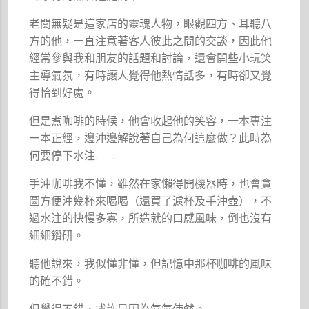
老闆無疑是這家店的靈魂人物，眼觀四方、耳聽八
方的他，ㄧ直注意著客人彼此之間的交談，因此他
經常參與我和朋友的話題和討論，還會開些小玩笑
主導氣氛，有時讓人覺得他熱情話多，有時卻又覺
得恰到好處。
但是煮咖啡的時候，他會收起他的笑容，一本專注
ㄧ本正經，邊沖邊解說著自己為何這麼做？此時為
何要停下水注………
手沖咖啡我不懂，雖然在家懶得開機器時，也會貪
圖方便沖幾杯來喝喝（還買了濾杯及手沖壺），不
過水注的快慢多寡，所造就的口感風味，倒也沒有
細細鑽研。
聽他說來，我似懂非懂，但記憶中那杯咖啡的風味
的確不錯。