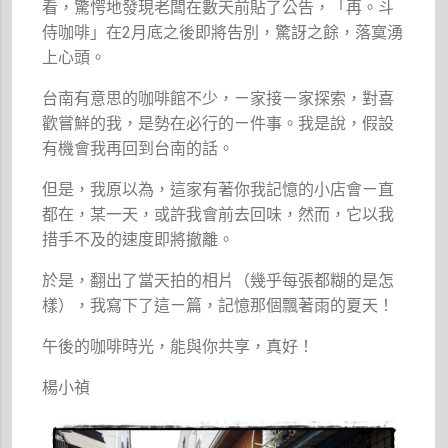
看，驚愕地發現老闆在數天前貼了公告，「再。斗
侍咖啡」在2月底之後即將告別，驚訝之餘，落寞湧
上心頭。
台南有意思的咖啡館不少，ㄧ家接ㄧ家探索，對喜
歡嘗鮮的我，是勢在必行的ㄧ件事。我是說，假設
有機會我再回到台南的話。
但是，我原以為，這家有著你我記憶的小店會ㄧ直
都在，某一天，或許我會前去回味，然而，它以我
措手不及的速度即將撤離。
於是，翻出了當天拍的相片（幾乎每張都糊的是怎
樣），我寫下了這ㄧ篇，記憶那個飄著雨的夏天！
午後的咖啡時光，能與你共享，真好！
楊小禎