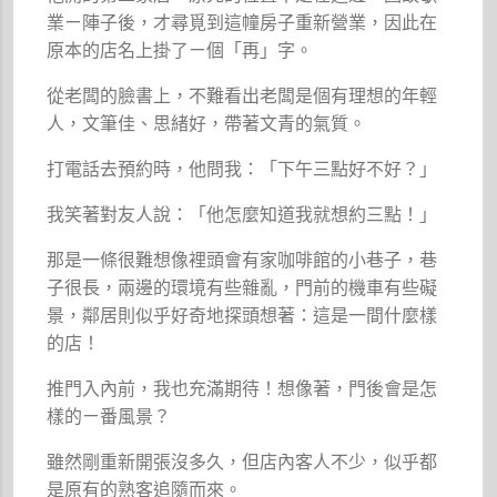
業ㄧ陣子後，才尋覓到這幢房子重新營業，因此在
原本的店名上掛了ㄧ個「再」字。
從老闆的臉書上，不難看出老闆是個有理想的年輕
人，文筆佳、思緒好，帶著文青的氣質。
打電話去預約時，他問我：「下午三點好不好？」
我笑著對友人說：「他怎麼知道我就想約三點！」
那是一條很難想像裡頭會有家咖啡館的小巷子，巷
子很長，兩邊的環境有些雜亂，門前的機車有些礙
景，鄰居則似乎好奇地探頭想著：這是一間什麼樣
的店！
推門入內前，我也充滿期待！想像著，門後會是怎
樣的ㄧ番風景？
雖然剛重新開張沒多久，但店內客人不少，似乎都
是原有的熟客追隨而來。