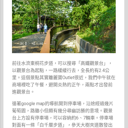
前往水流東桐花步道，可以搜尋「高鐵觀景台」，
以觀景台為起點，一路緩緩行去，全長約有2.4公
里。這個景點其實離麗寶Outlet很近，我們中午就在
商場裡吃了午餐，避開炎熱的正午，兩點才出發前
進觀景台。
循著google map的導航開到停車場，沿途經過幾片
葡萄園，路雖小但頗有幾分尋幽訪勝的意境。觀景
台上方設有停車場，可以容納約6、7輛車。停車場
對面有一條「白千層步道」，參天大樹夾道散發出