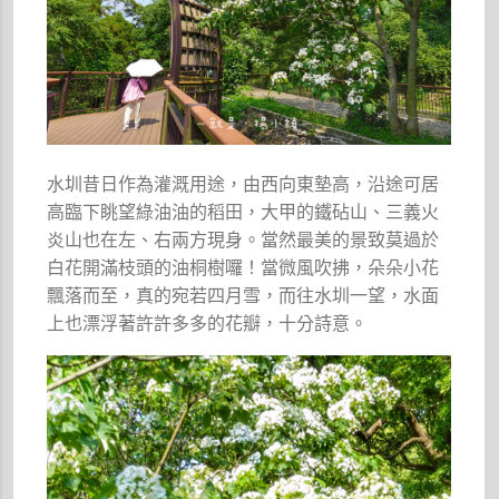
水圳昔日作為灌溉用途，由西向東墊高，沿途可居
高臨下眺望綠油油的稻田，大甲的鐵砧山、三義火
炎山也在左、右兩方現身。當然最美的景致莫過於
白花開滿枝頭的油桐樹囉！當微風吹拂，朵朵小花
飄落而至，真的宛若四月雪，而往水圳一望，水面
上也漂浮著許許多多的花瓣，十分詩意。