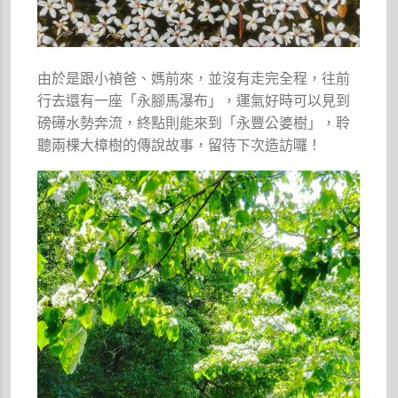
由於是跟小禎爸、媽前來，並沒有走完全程，往前
行去還有一座「永腳馬瀑布」，運氣好時可以見到
磅礡水勢奔流，終點則能來到「永豐公婆樹」，聆
聽兩棵大樟樹的傳說故事，留待下次造訪囉！