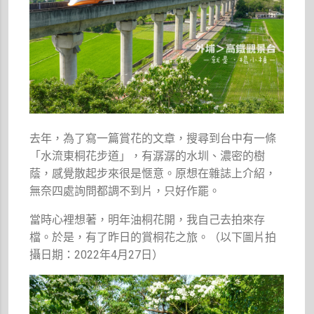
去年，為了寫一篇賞花的文章，搜尋到台中有一條
「水流東桐花步道」，有潺潺的水圳、濃密的樹
蔭，感覺散起步來很是愜意。原想在雜誌上介紹，
無奈四處詢問都調不到片，只好作罷。
當時心裡想著，明年油桐花開，我自己去拍來存
檔。於是，有了昨日的賞桐花之旅。
（以下圖片拍
攝日期：2022年4月27日）