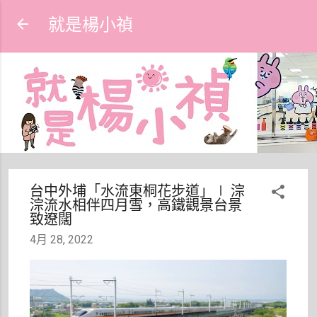
跳到主要內容
就是楊小禎
台中外埔「水流東桐花步道」∣ 淙
淙流水相伴四月雪，高鐵觀景台景
致遼闊
4月 28, 2022