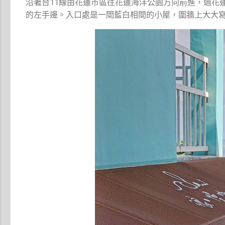
沿著台11線由花蓮市區往花蓮海洋公園方向前進，過花
的左手邊。入口處是一間藍白相間的小屋，圍牆上大大