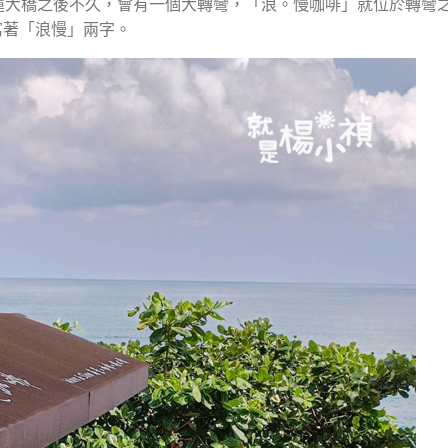
蓮大橋之後不久，會有一個大轉彎，「浪。慢咖啡」就位於轉彎之
寫著「浪慢」兩字。