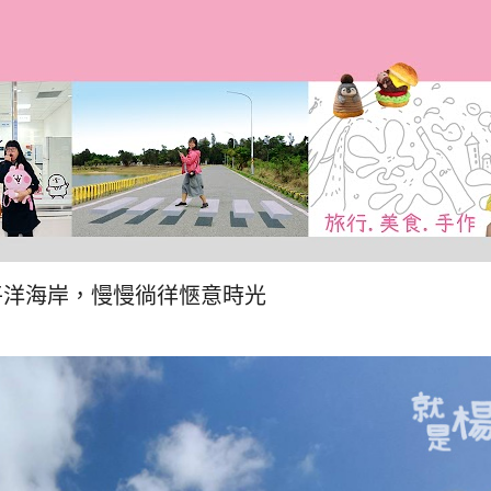
跳到主要內容
平洋海岸，慢慢徜徉愜意時光