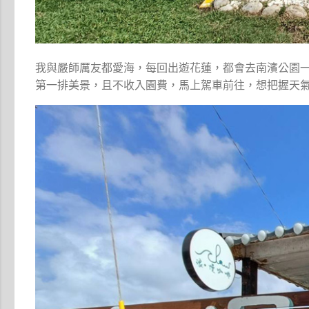
我與嚴師厲友都愛海，每回出遊花蓮，都會去南濱公園
第一排美景，且不收入園費，馬上駕車前往，想把握天