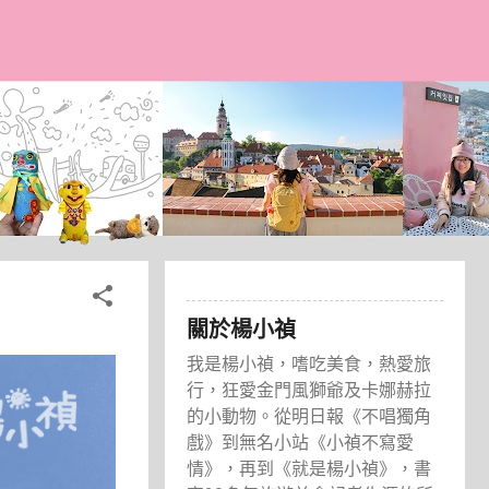
關於楊小禎
我是楊小禎，嗜吃美食，熱愛旅
行，狂愛金門風獅爺及卡娜赫拉
的小動物。從明日報《不唱獨角
戲》到無名小站《小禎不寫愛
情》，再到《就是楊小禎》，書