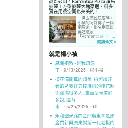
高雄鼓山。Rom'antica Pizza 羅馬
每次去台中誘惑實在
披薩∣方型披薩大塊豪邁，料多
太多了！就……，這一
實在用餐空間也美美的！
次離家這麼近，不來
吃真的說不過去。
一月去高雄玩耍時，
小禎的阿計傳了一個
網頁來，指名到高雄
要吃這家
「Rom'anticaPizza
羅馬披薩」，看了圖
閱讀全文 »
片及介紹，思緒瞬間
被拉回了18年前的義
就是楊小禎
大利。當年遊義大利
時，就在街頭看到不
感謝指教~是我疏忽
少披薩店，一字排開
的各式披薩看起來琳
了
- 9/13/2025
- 楊小禎
瑯滿目，走進店內就
能點上一塊喜愛的口
櫻花滿開真的超美, 拍照超好
味大快朵頤，真的好
看的💕我在五稜墎拍的櫻花照
懷念啊！沒想到台灣
也有類似的披薩店。
郤滿滿很多人...畫面呈現差好
走！就到高雄吃披薩
多說, 還有
去！
水...
- 5/25/2025
- +0
永和國光路的金門廣東粥是原
金門新興廣東粥第一代老板的