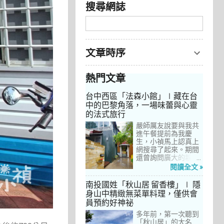
搜尋網誌
文章時序
熱門文章
台中西區「法森小館」∣藏在台
中的巴黎角落，一場味蕾與心靈
的法式旅行
嚴師厲友說要與我共
進午餐提前為我慶
生，小禎馬上認真上
網搜尋了起來。期間
還曾詢問廣大的親友
們有沒有推薦的餐
閱讀全文 »
廳，但是只有小禎的
阿姨及桄甄老師誠懇
南投國姓「秋山居 留香樓」∣ 隱
給我建議，其他都是
身山中精緻無菜單料理，僅供會
一堆來亂的！哈～ 從
員預約好神祕
台北君品酒店的「頤
宮」到台中的
多年前，第一次聽到
「澀」，再比較了幾
「秋山居」的大名