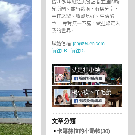
寫20多年旅遊美食記者生涯的所
見所聞。旅行點滴、好店分享、
手作之樂、收藏嗜好、生活隨
筆……等等無一不寫，歡迎您走入
我的世界。
聯絡信箱:
jen@94jen.com
前往FB
前往IG
文章分類
卡娜赫拉的小動物(30)