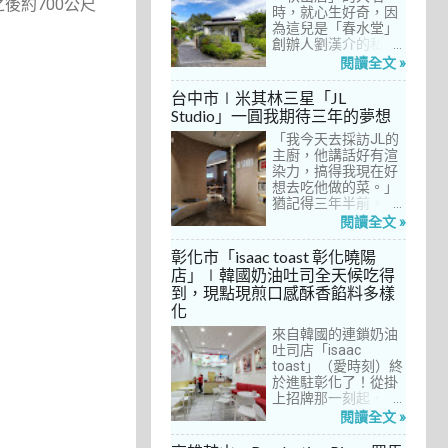
後約700公尺
間價位較親民的牛排
時，就心生好奇，因
餐廳……，最終，小禎
為這兒是「春水堂」
選定了阿姨及表弟剛
創辦人劉漢介的私人
去吃過的「法森小
招待所，只對會員開
閱讀全文 »
館」，理由很簡單：
放預約入住、用餐。
歐法套餐1680元起的
自從十多年前搬回彰
台中市∣米其林三星「JL
價位可以接受，而且
化之後，小禎才開始
Studio」一圓我期待三年的夢想
不是無菜單料理，從
上春水堂吃飯、喝
開胃菜、湯品、主
「我今天去採訪JL的
茶，有一度還把春水
菜、甜點等，通通可
主廚，他講話好有渲
堂當麵店在吃，每週
以選自己喜歡的，小
染力，搞得我現在好
到台中上課時，總忍
禎覺得能夠自由搭配
想去吃他做的菜。」
不住奔入春水堂，點
很讚！而且「法森小
猶記得三年半前，當
上一碗「XO醬拌麵」
館」是台中老字號的
米其林評鑑要來台中
搭配一杯茶飲，後來
閱讀全文 »
法式餐廳，網路好評
之前，我接搞的雜誌
也嘗試過其他茶點，
不斷，能夠屹立不搖
做了一次得獎預測，
對春水堂的餐飲很有
彰化市「isaac toast 彰化曉陽
這麼多年，一定有它
於是我因為工作踏入
信心。因此，一得知
店」∣韓國奶油吐司全天候吃得
的道理在呀！
JL Studio，當天回家
秋山居是春水堂創辦
到，現點現煎口感酥香餡料多樣
之後，我就迫不及待
人開設的，感覺就是
化
對嚴師厲友嚷嚷著。
品質保證，對喜愛美
從事美食採訪20多
食的小禎而言，自然
來自韓國的連鎖奶油
年，只採訪沒吃的店
深具吸引力。
吐司店「isaac
也不計其數，但從沒
toast」（愛時刻）終
有一家餐廳讓我這樣
於進駐彰化了！從掛
充滿渴望，留下「真
上招牌那一刻起，小
的好想吃吃看」的懸
禎就想著找時間來吃
閱讀全文 »
念。
吃看。之前就關注這
家連鎖店許久，只是