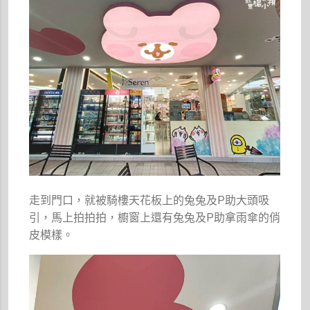
走到門口，就被騎樓天花板上的兔兔及P助大頭吸
引，馬上拍拍拍，櫥窗上還有兔兔及P助拿雨傘的俏
皮模樣。