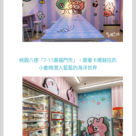
桃園八德「
7-11
廣福門市」∣跟著卡娜赫拉的
小動物潛入藍藍的海洋世界