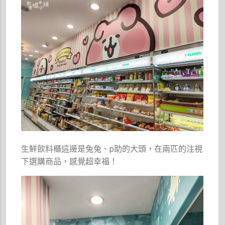
生鮮飲料櫃這邊是兔兔、p助的大頭，在兩匹的注視
下選購商品，感覺超幸福！