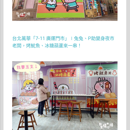
台北萬華「7-11 廣運門市」∣兔兔、P助變身夜市
老闆，烤魷魚、冰糖葫蘆來一串！