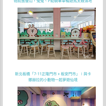
物前進後山，兔兔、
P
助騎單車暢遊馬太鞍濕地
新北板橋「
7-11
正隆門市
+
板安門市」∣與卡
娜赫拉的小動物一起夢遊仙境