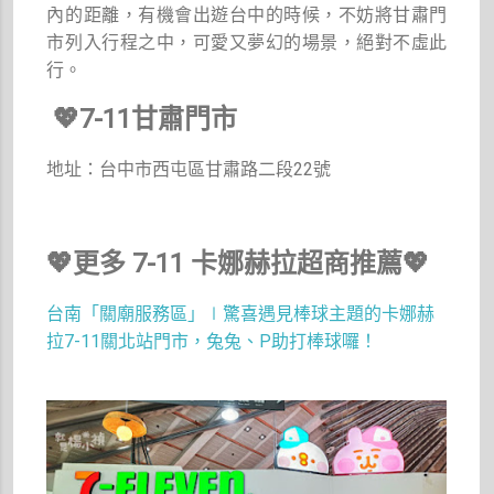
內的距離，有機會出遊台中的時候，不妨將甘肅門
市列入行程之中，可愛又夢幻的場景，絕對不虛此
行。
💖
7-11甘肅門市
地址：台中市西屯區甘肅路二段22號
💖更多 7-11 卡娜赫拉超商推薦💖
台南「關廟服務區」∣驚喜遇見棒球主題的卡娜赫
拉7-11關北站門市，兔兔、P助打棒球囉！