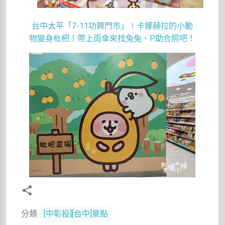
7-11
台中太平「
功興門市」∣卡娜赫拉的小動
P
物變身枇杷！帶上雨傘來找兔兔、
助合照吧！
分類
[中彰投][台中]景點