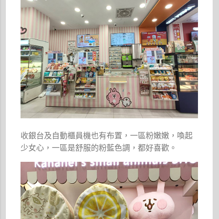
收銀台及自動櫃員機也有布置，一區粉嫩嫩，喚起
少女心，一區是舒服的粉藍色調，都好喜歡。