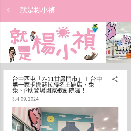
跳到主要內容
就是楊小禎
台中西屯「7-11甘肅門市」∣ 台中
第一家卡娜赫拉聯名主題店，兔
兔、P助登場國家歌劇院囉！
3月 09, 2024