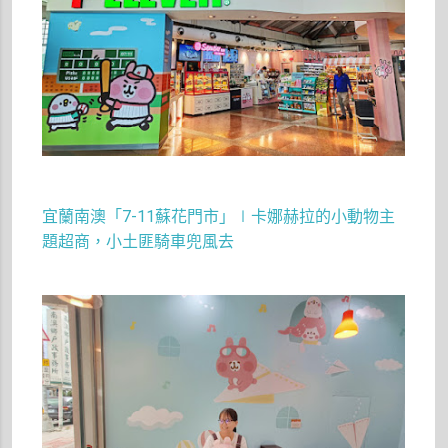
宜蘭南澳「7-11蘇花門市」∣卡娜赫拉的小動物主
題超商，小土匪騎車兜風去