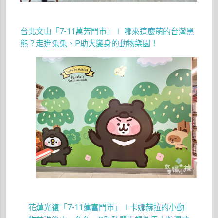
台北文山「7-11萬芳門市」∣ 哪來這麼萌的台灣黑
熊？走進兔兔、P助大變身的動物樂園！
花蓮光復「
7-11
蓮富門市」∣卡娜赫拉的小動