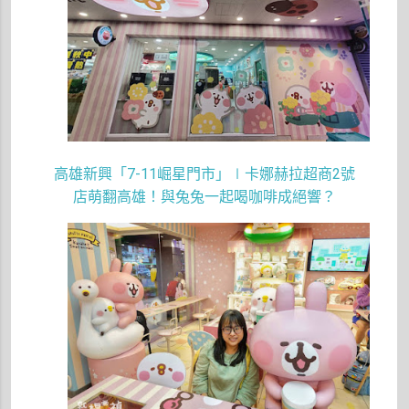
高雄新興「
7-11
崛星門市」∣卡娜赫拉超商
2
號
店萌翻高雄！與兔兔一起喝咖啡成絕響？