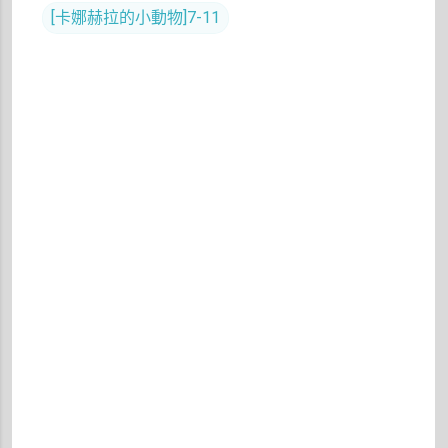
[卡娜赫拉的小動物]7-11
留
言