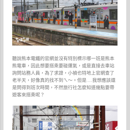
聽說熊本電鐵的官網並沒有特別標示哪一班是熊本
熊電車，因此想要搭乘要碰運氣，或是直接去車站
詢問站務人員，為了求證，小禎也特地上官網查了
老半天，好像真的找不到ㄟ～。但是……我想應該還
是問得到班次時間，不然旅行社怎麼知道幾點要帶
遊客來搭乘呢？