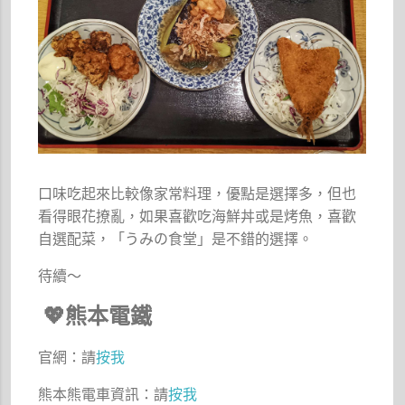
口味吃起來比較像家常料理，優點是選擇多，但也
看得眼花撩亂，如果喜歡吃海鮮丼或是烤魚，喜歡
自選配菜，「うみの食堂」是不錯的選擇。
待續～
💖
熊本電鐵
官網：請
按我
熊本熊電車資訊：請
按我