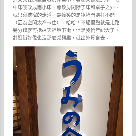
中床硬改成兩小床，導致房間除了床和桌子之外，
就只剩狹窄的走道，最搞笑的是冰箱門還打不開
（因為空間太窄卡住），哈哈！不過優點就是走路
幾分鐘就可抵達天神地下街，但是我們年紀大了，
對逛街好像也沒那麼感興趣，就出外覓食去。