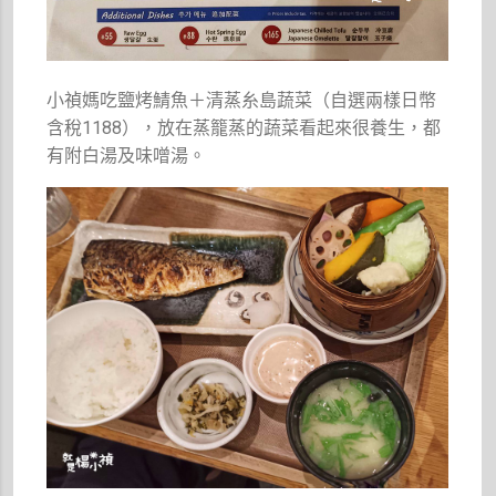
小禎媽吃鹽烤鯖魚＋清蒸糸島蔬菜（自選兩樣日幣
含稅1188），放在蒸籠蒸的蔬菜看起來很養生，都
有附白湯及味噌湯。