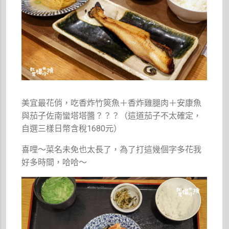
美宜最花俏，吃香炸竹筴魚＋香炸雞腿肉＋安康魚
與茄子佐南蠻塔塔醬？？？（這道茄子不太確定，
自選三樣日幣含稅1680元）
喜哩～菜名未免也太長了，為了打這幾個字多花我
好多時間，哈哈～