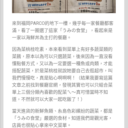
來到福岡PARCO的地下一樓，幾乎每一家餐廳都客
滿，看了一圈選了這家「うみの食堂」，看起來是
一家以海鮮丼為主打的餐廳。
因為菜桃桂吃素，本來看到菜單上有好多蔬菜類的
菜餚，原本以為可以只選蔬菜，後來因為一直沒看
懂點餐方式，又以為一定要選一種魚或肉類，才能
搭配蔬菜，於是菜桃桂就說她要自己去逛超市，叫
我們慢慢吃，真是貼心啊啊啊！（結果我要寫這篇
文章之前找到餐廳官網，發現其實也可以只組合菜
單上三個分類內喜歡的配菜ㄟ～真可惜當時不知
道，不然就可以大家一起吃飯了！）
當天進貨的新鮮魚類、糸島色彩繽紛的蔬菜，都是
「うみの食堂」嚴選的食材。知道我們是觀光客，
店員也很貼心拿來中文菜單。