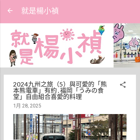
跳到主要內容
就是楊小禎
2024九州之旅（5）與可愛的「熊
本熊電車」有約․福岡「うみの食
堂」自由組合喜愛的料理
1月 28, 2025