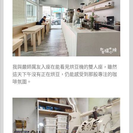
我與嚴師厲友入座在能看見烘豆機的雙人座，雖然
這天下午沒有正在烘豆，仍能感受到那股專注的咖
啡氛圍。