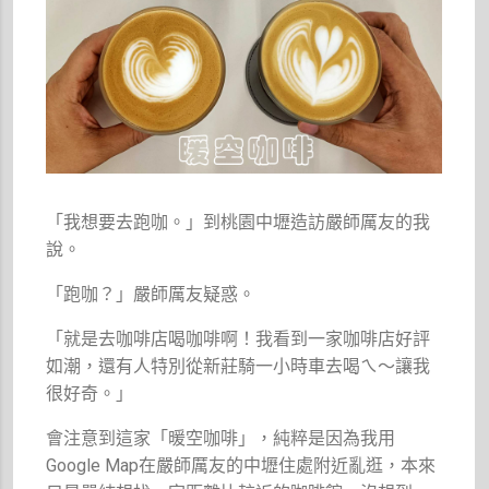
「我想要去跑咖。」到桃園中壢造訪嚴師厲友的我
說。
「跑咖？」嚴師厲友疑惑。
「就是去咖啡店喝咖啡啊！我看到一家咖啡店好評
如潮，還有人特別從新莊騎一小時車去喝ㄟ～讓我
很好奇。」
會注意到這家「暖空咖啡」，純粹是因為我用
Google Map在嚴師厲友的中壢住處附近亂逛，本來