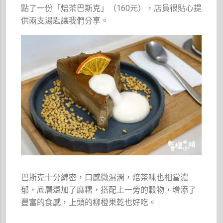
點了一份「焙茶巴斯克」（160元），店員很貼心提
供兩支湯匙讓我們分享。
巴斯克十分綿密，口感微濕潤，焙茶味也相當濃
郁，底層還加了麻糬，搭配上一旁的穀物，增添了
豐富的食感，上頭的柳橙果乾也好吃。