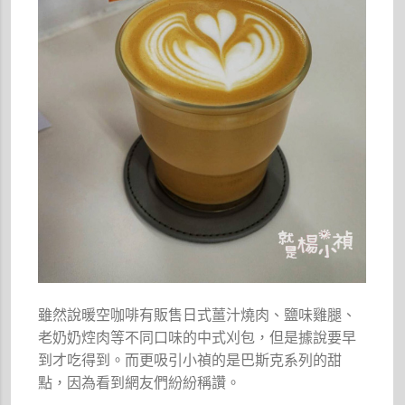
雖然說暖空咖啡有販售日式薑汁燒肉、鹽味雞腿、
老奶奶焢肉等不同口味的中式刈包，但是據說要早
到才吃得到。而更吸引小禎的是巴斯克系列的甜
點，因為看到網友們紛紛稱讚。