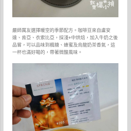
嚴師厲友選擇暖空的季節配方。咖啡豆來自盧安
達、肯亞、衣索比亞，採淺+中烘焙，加入牛奶之後
品嘗，可以品味到楓糖、蜂蜜及烏龍奶茶香氣，這
一杯也滿好喝的，帶著微酸風味。