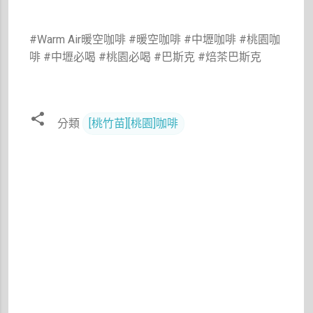
#Warm Air暖空咖啡 #暖空咖啡 #中壢咖啡 #桃園咖
啡 #中壢必喝 #桃園必喝 #巴斯克 #焙茶巴斯克
分類
[桃竹苗][桃園]咖啡
留
言