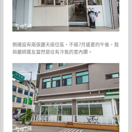
側邊設有兩張露天座位區，不過7月盛夏的午後，我
與嚴師厲友當然是往有冷氣的室內鑽。