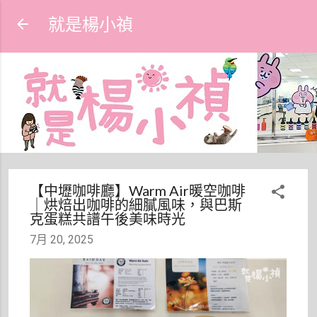
跳到主要內容
就是楊小禎
【中壢咖啡廳】Warm Air暖空咖啡
｜烘焙出咖啡的細膩風味，與巴斯
克蛋糕共譜午後美味時光
7月 20, 2025