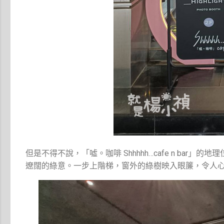
但是不得不說，「噓。咖啡 Shhhhh…cafe n b
遼闊的綠意。一步上階梯，窗外的綠樹映入眼簾，令人