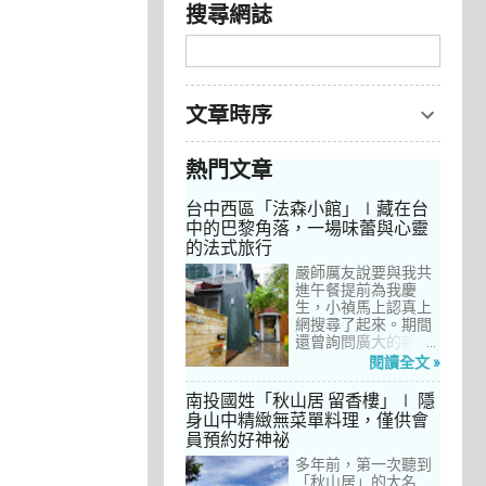
搜尋網誌
文章時序
熱門文章
台中西區「法森小館」∣藏在台
中的巴黎角落，一場味蕾與心靈
的法式旅行
嚴師厲友說要與我共
進午餐提前為我慶
生，小禎馬上認真上
網搜尋了起來。期間
還曾詢問廣大的親友
們有沒有推薦的餐
閱讀全文 »
廳，但是只有小禎的
阿姨及桄甄老師誠懇
南投國姓「秋山居 留香樓」∣ 隱
給我建議，其他都是
身山中精緻無菜單料理，僅供會
一堆來亂的！哈～ 從
員預約好神祕
台北君品酒店的「頤
宮」到台中的
多年前，第一次聽到
「澀」，再比較了幾
「秋山居」的大名