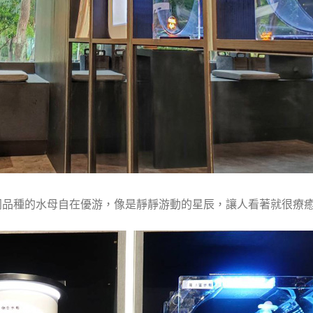
同品種的水母自在優游，像是靜靜游動的星辰，讓人看著就很療