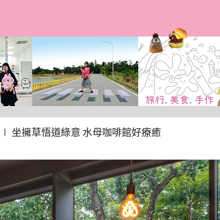
跳到主要內容
bar ∣ 坐擁草悟道綠意 水母咖啡館好療癒