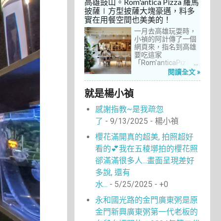
高雄鼓山。Rom'antica Pizza 羅馬
每次去台中誘惑實在
披薩∣方型披薩大塊豪邁，料多
太多了！就……，這一
實在用餐空間也美美的！
次離家這麼近，不來
吃真的說不過去。
一月去高雄玩耍時，
小禎的阿計傳了一個
網頁來，指名到高雄
要吃這家
「Rom'anticaPizza
羅馬披薩」，看了圖
閱讀全文 »
片及介紹，思緒瞬間
被拉回了18年前的義
就是楊小禎
大利。當年遊義大利
時，就在街頭看到不
感謝指教~是我疏忽
少披薩店，一字排開
的各式披薩看起來琳
了
- 9/13/2025
- 楊小禎
瑯滿目，走進店內就
能點上一塊喜愛的口
櫻花滿開真的超美, 拍照超好
味大快朵頤，真的好
看的💕我在五稜墎拍的櫻花照
懷念啊！沒想到台灣
也有類似的披薩店。
郤滿滿很多人...畫面呈現差好
走！就到高雄吃披薩
多說, 還有
去！
水...
- 5/25/2025
- +0
永和國光路的金門廣東粥是原
金門新興廣東粥第一代老板的