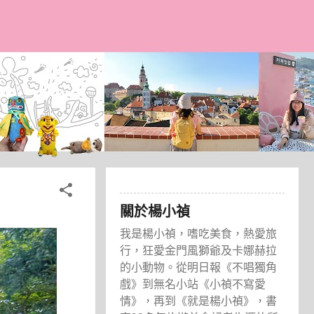
關於楊小禎
我是楊小禎，嗜吃美食，熱愛旅
行，狂愛金門風獅爺及卡娜赫拉
的小動物。從明日報《不唱獨角
戲》到無名小站《小禎不寫愛
情》，再到《就是楊小禎》，書