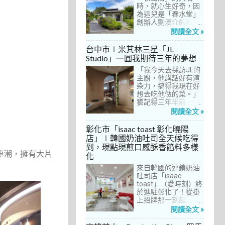
間價位較親民的牛排
時，就心生好奇，因
餐廳……，最終，小禎
為這兒是「春水堂」
選定了阿姨及表弟剛
創辦人劉漢介的私人
去吃過的「法森小
招待所，只對會員開
閱讀全文 »
館」，理由很簡單：
放預約入住、用餐。
歐法套餐1680元起的
自從十多年前搬回彰
台中市∣米其林三星「JL
價位可以接受，而且
化之後，小禎才開始
Studio」一圓我期待三年的夢想
不是無菜單料理，從
上春水堂吃飯、喝
開胃菜、湯品、主
「我今天去採訪JL的
茶，有一度還把春水
菜、甜點等，通通可
主廚，他講話好有渲
堂當麵店在吃，每週
以選自己喜歡的，小
染力，搞得我現在好
到台中上課時，總忍
禎覺得能夠自由搭配
想去吃他做的菜。」
不住奔入春水堂，點
很讚！而且「法森小
猶記得三年半前，當
上一碗「XO醬拌麵」
館」是台中老字號的
米其林評鑑要來台中
搭配一杯茶飲，後來
閱讀全文 »
法式餐廳，網路好評
之前，我接搞的雜誌
也嘗試過其他茶點，
不斷，能夠屹立不搖
做了一次得獎預測，
對春水堂的餐飲很有
彰化市「isaac toast 彰化曉陽
這麼多年，一定有它
於是我因為工作踏入
信心。因此，一得知
店」∣韓國奶油吐司全天候吃得
的道理在呀！
JL Studio，當天回家
秋山居是春水堂創辦
到，現點現煎口感酥香餡料多樣
之後，我就迫不及待
人開設的，感覺就是
及車潮，擁有大片
化
對嚴師厲友嚷嚷著。
品質保證，對喜愛美
從事美食採訪20多
食的小禎而言，自然
來自韓國的連鎖奶油
年，只採訪沒吃的店
深具吸引力。
吐司店「isaac
也不計其數，但從沒
toast」（愛時刻）終
有一家餐廳讓我這樣
於進駐彰化了！從掛
充滿渴望，留下「真
上招牌那一刻起，小
的好想吃吃看」的懸
禎就想著找時間來吃
閱讀全文 »
念。
吃看。之前就關注這
家連鎖店許久，只是