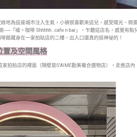
狀綠地為這座城市注入生氣，小禎很喜歡來這兒，感受陽光、微
噓。咖啡 Shhhhh…cafe n bar」，乍聽這店名，感覺有
咖啡館藏身在一家拍貼店的二樓，出入口還真的挺神祕的！
地理位置及空間風格
在照片中這家拍貼店的裡面（隔壁是S’AIME勤美複合選物店），走進