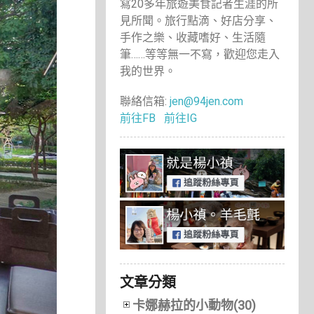
寫20多年旅遊美食記者生涯的所
見所聞。旅行點滴、好店分享、
手作之樂、收藏嗜好、生活隨
筆……等等無一不寫，歡迎您走入
我的世界。
聯絡信箱:
jen@94jen.com
前往FB
前往IG
文章分類
卡娜赫拉的小動物(30)