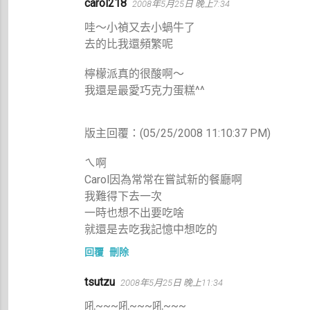
carol218
2008年5月25日 晚上7:34
哇～小禎又去小蝸牛了
去的比我還頻繁呢
檸檬派真的很酸啊～
我還是最愛巧克力蛋糕^^
版主回覆：(05/25/2008 11:10:37 PM)
ㄟ啊
Carol因為常常在嘗試新的餐廳啊
我難得下去一次
一時也想不出要吃啥
就還是去吃我記憶中想吃的
回覆
刪除
tsutzu
2008年5月25日 晚上11:34
吼~~~吼~~~吼~~~