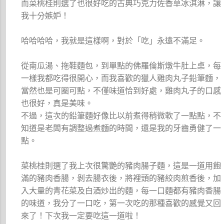
而菜桃桂則選了也很好吃的古典巧克力佐香草冰淇淋，讓
我十分嫉妒！
哈哈哈哈，我就是這樣啊，對於「吃」永遠不滿足。
從南瓜湯、拖鞋麵包，到單點的佛羅倫斯燉牛肚上桌，每
一樣我都吃得很開心，而我喜歡的獵人雞肉丸子鉛筆麵，
當然也是可圈可點，不僅味道恰到好處，雞肉丸子的口感
也很好，真是美味。
不過，這次的鉛筆麵好像比以前煮得稍微軟了一點點，不
知道是老闆有調整過煮麵的時間，還是我的牙齒勇健了一
點。
菜桃桂則選了我上次很驚艷的豬肉腸子麵，這是一道用飽
滿的豬肉香腸，剝去腸衣後，將裡頭的豬絞肉煎香後，加
入大量的青花菜及白酒炒出的麵，每一口麵都有豬肉香腸
的味道，我分了一口吃，第一次吃的那種喜歡的感覺又回
來了！下次我一定要吃這一道啦！