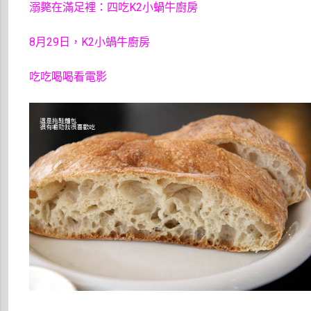
溺斃在滿足裡：四吃K2小蝸牛廚房
8月29日，K2小蝸牛廚房
吃吃喝喝看電影