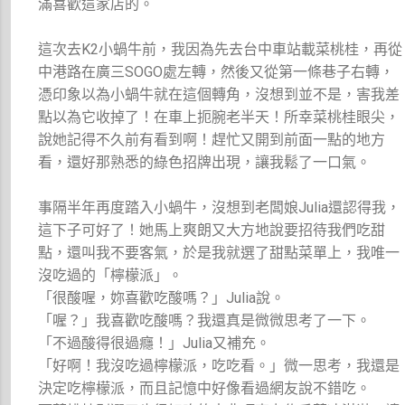
滿喜歡這家店的。
這次去K2小蝸牛前，我因為先去台中車站載菜桃桂，再從
中港路在廣三SOGO處左轉，然後又從第一條巷子右轉，
憑印象以為小蝸牛就在這個轉角，沒想到並不是，害我差
點以為它收掉了！在車上扼腕老半天！所幸菜桃桂眼尖，
說她記得不久前有看到啊！趕忙又開到前面一點的地方
看，還好那熟悉的綠色招牌出現，讓我鬆了一口氣。
事隔半年再度踏入小蝸牛，沒想到老闆娘Julia還認得我，
這下子可好了！她馬上爽朗又大方地說要招待我們吃甜
點，還叫我不要客氣，於是我就選了甜點菜單上，我唯一
沒吃過的「檸檬派」。
「很酸喔，妳喜歡吃酸嗎？」Julia說。
「喔？」我喜歡吃酸嗎？我還真是微微思考了一下。
「不過酸得很過癮！」Julia又補充。
「好啊！我沒吃過檸檬派，吃吃看。」微一思考，我還是
決定吃檸檬派，而且記憶中好像看過網友說不錯吃。