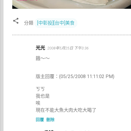
分類
[中彰投][台中]美食
留
光光
2008年5月25日 下午3:36
言
餓～～
版主回覆：(05/25/2008 11:11:02 PM)
ㄎㄎ
我也是
唉
現在不能大魚大肉大吃大喝了
回覆
刪除