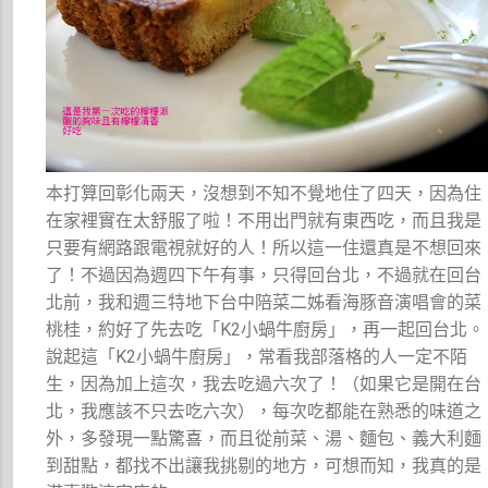
本打算回彰化兩天，沒想到不知不覺地住了四天，因為住
在家裡實在太舒服了啦！不用出門就有東西吃，而且我是
只要有網路跟電視就好的人！所以這一住還真是不想回來
了！不過因為週四下午有事，只得回台北，不過就在回台
北前，我和週三特地下台中陪菜二姊看海豚音演唱會的菜
桃桂，約好了先去吃「K2小蝸牛廚房」，再一起回台北。
說起這「K2小蝸牛廚房」，常看我部落格的人一定不陌
生，因為加上這次，我去吃過六次了！（如果它是開在台
北，我應該不只去吃六次），每次吃都能在熟悉的味道之
外，多發現一點驚喜，而且從前菜、湯、麵包、義大利麵
到甜點，都找不出讓我挑剔的地方，可想而知，我真的是