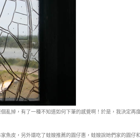
整個亂掉，有了一種不知道如何下筆的感覺啊！於是，我決定再
林家魚皮，另外還吃了蛙嫂推薦的圓仔惠，蛙嫂說她們家的圓仔