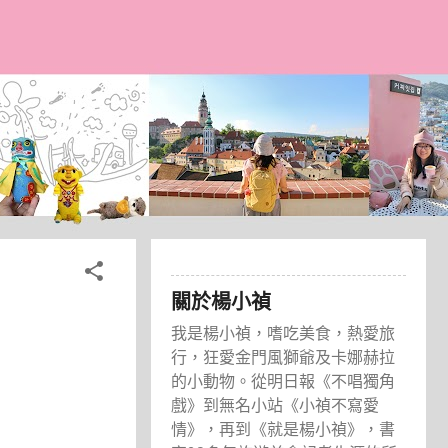
關於楊小禎
我是楊小禎，嗜吃美食，熱愛旅
行，狂愛金門風獅爺及卡娜赫拉
的小動物。從明日報《不唱獨角
戲》到無名小站《小禎不寫愛
情》，再到《就是楊小禎》，書