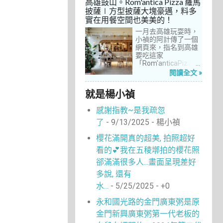
高雄鼓山。Rom'antica Pizza 羅馬
每次去台中誘惑實在
披薩∣方型披薩大塊豪邁，料多
太多了！就……，這一
實在用餐空間也美美的！
次離家這麼近，不來
吃真的說不過去。
一月去高雄玩耍時，
小禎的阿計傳了一個
網頁來，指名到高雄
要吃這家
「Rom'anticaPizza
羅馬披薩」，看了圖
閱讀全文 »
片及介紹，思緒瞬間
被拉回了18年前的義
就是楊小禎
大利。當年遊義大利
時，就在街頭看到不
感謝指教~是我疏忽
少披薩店，一字排開
的各式披薩看起來琳
了
- 9/13/2025
- 楊小禎
瑯滿目，走進店內就
能點上一塊喜愛的口
櫻花滿開真的超美, 拍照超好
味大快朵頤，真的好
看的💕我在五稜墎拍的櫻花照
懷念啊！沒想到台灣
也有類似的披薩店。
郤滿滿很多人...畫面呈現差好
走！就到高雄吃披薩
多說, 還有
去！
水...
- 5/25/2025
- +0
永和國光路的金門廣東粥是原
金門新興廣東粥第一代老板的