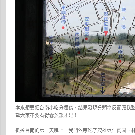
本來想要把台南小吃分類寫，結果發現分類寫反而讓我
望大家不要看得霧煞煞才是！
抵達台南的第一天晚上，我們依序吃了茂雄蝦仁肉圓、