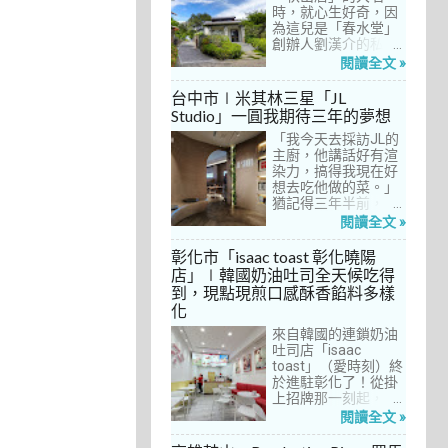
間價位較親民的牛排
時，就心生好奇，因
餐廳……，最終，小禎
為這兒是「春水堂」
選定了阿姨及表弟剛
創辦人劉漢介的私人
去吃過的「法森小
招待所，只對會員開
閱讀全文 »
館」，理由很簡單：
放預約入住、用餐。
歐法套餐1680元起的
自從十多年前搬回彰
台中市∣米其林三星「JL
價位可以接受，而且
化之後，小禎才開始
Studio」一圓我期待三年的夢想
不是無菜單料理，從
上春水堂吃飯、喝
開胃菜、湯品、主
「我今天去採訪JL的
茶，有一度還把春水
菜、甜點等，通通可
主廚，他講話好有渲
堂當麵店在吃，每週
以選自己喜歡的，小
染力，搞得我現在好
到台中上課時，總忍
禎覺得能夠自由搭配
想去吃他做的菜。」
不住奔入春水堂，點
很讚！而且「法森小
猶記得三年半前，當
上一碗「XO醬拌麵」
館」是台中老字號的
米其林評鑑要來台中
搭配一杯茶飲，後來
閱讀全文 »
法式餐廳，網路好評
之前，我接搞的雜誌
也嘗試過其他茶點，
不斷，能夠屹立不搖
做了一次得獎預測，
對春水堂的餐飲很有
彰化市「isaac toast 彰化曉陽
這麼多年，一定有它
於是我因為工作踏入
信心。因此，一得知
店」∣韓國奶油吐司全天候吃得
的道理在呀！
JL Studio，當天回家
秋山居是春水堂創辦
到，現點現煎口感酥香餡料多樣
之後，我就迫不及待
人開設的，感覺就是
化
對嚴師厲友嚷嚷著。
品質保證，對喜愛美
從事美食採訪20多
食的小禎而言，自然
來自韓國的連鎖奶油
年，只採訪沒吃的店
深具吸引力。
吐司店「isaac
也不計其數，但從沒
toast」（愛時刻）終
有一家餐廳讓我這樣
於進駐彰化了！從掛
充滿渴望，留下「真
上招牌那一刻起，小
的好想吃吃看」的懸
禎就想著找時間來吃
閱讀全文 »
念。
吃看。之前就關注這
家連鎖店許久，只是