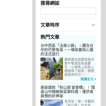
搜尋網誌
文章時序
熱門文章
台中西區「法森小館」∣藏在台
中的巴黎角落，一場味蕾與心靈
的法式旅行
嚴師厲友說要與我共
進午餐提前為我慶
生，小禎馬上認真上
網搜尋了起來。期間
還曾詢問廣大的親友
們有沒有推薦的餐
閱讀全文 »
廳，但是只有小禎的
阿姨及桄甄老師誠懇
南投國姓「秋山居 留香樓」∣ 隱
給我建議，其他都是
身山中精緻無菜單料理，僅供會
一堆來亂的！哈～ 從
員預約好神祕
台北君品酒店的「頤
宮」到台中的
多年前，第一次聽到
「澀」，再比較了幾
「秋山居」的大名