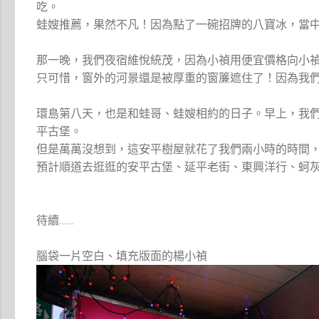
吃。
蛙嫂推薦，果然不凡！因為點了一碗招牌的八寶冰，當
那一晚，我們夜宿維悅統茂，因為小禎用便宜價格向小
只可惜，窗外的河景還是被厚重的窗簾遮住了！因為我
環島第八天，也是和蛙哥、蛙嫂相約的日子。早上，我
平古堡。
但是萬萬沒想到，這安平樹屋就花了我們兩小時的時間
預計順道去逛逛的安平古堡、延平老街、東興洋行、蚵
待續……
腦袋一片空白、填充版面的楊小禎