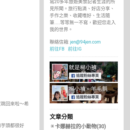
寫20多年旅遊美食記者生涯的所
見所聞。旅行點滴、好店分享、
手作之樂、收藏嗜好、生活隨
筆……等等無一不寫，歡迎您走入
我的世界。
聯絡信箱:
jen@94jen.com
前往FB
前往IG
度跳回來啦～希
文章分類
和芋頭都很好
卡娜赫拉的小動物(30)