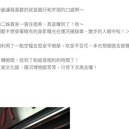
中最讓我喜歡的就是圓仔和芋頭的口感啊～
禎二姊買來一張住宿券，真是賺到了！哈～
們都不想穿著睡衣的身影曝光在運河邊騎車、散步的人眼中啦！
們利用了一點空檔去逛安平樹屋，吃安平豆花，本也想順道去遊
，轉眼間，就到了和蛙哥相約的時間了！
灰窯文化館、運河博物館等等，只待下次再去囉！