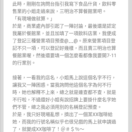
此時，剛剛在詢問台指引我寫下食品什貨，飲料零
售業的小姐走過來說，三明治不算餐館業吧。
「有現場做就算。」
於是，商業處內部引起了一陣討論，最後還是認定
我屬於餐館業，並且加填了一項飲料店業，我便成
了登記三種營業項目預查@__@。原來營業項目登
記不只一項，可以登記好幾樣，而且賣三明治也算
餐館業喔，然後還要填一個怎麼看都像我要開7-11
的行業別。
接著，一看我的店名，小姐馬上說這個名字不行，
讓我又一陣困惑。當我詢問他這個名字為何不行
時，她也解釋不上來，總之就是連查都不查，就是
不行啦，不過還好小姐有說招牌上要掛什麼名字她
們不管，總之我必須用別的名稱登記預查。
於是，我只好現場亂想，擠出了一個某XX咖啡給
她，而我的行號名稱似乎也很兒戲的馬上就申請過
了，就變成XX咖啡了！＠＃＄％～