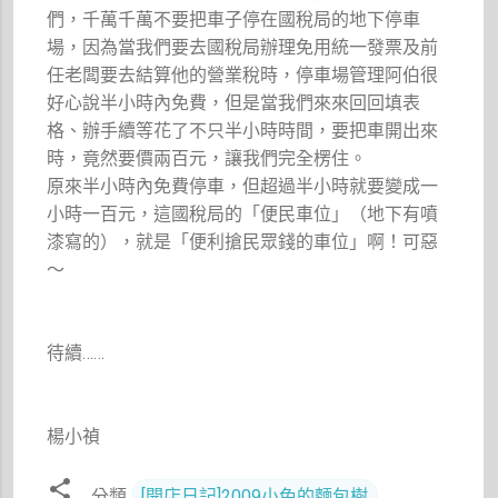
們，千萬千萬不要把車子停在國稅局的地下停車
場，因為當我們要去國稅局辦理免用統一發票及前
任老闆要去結算他的營業稅時，停車場管理阿伯很
好心說半小時內免費，但是當我們來來回回填表
格、辦手續等花了不只半小時時間，要把車開出來
時，竟然要價兩百元，讓我們完全楞住。
原來半小時內免費停車，但超過半小時就要變成一
小時一百元，這國稅局的「便民車位」（地下有噴
漆寫的），就是「便利搶民眾錢的車位」啊！可惡
～
待續……
楊小禎
分類
[開店日記]2009小兔的麵包樹