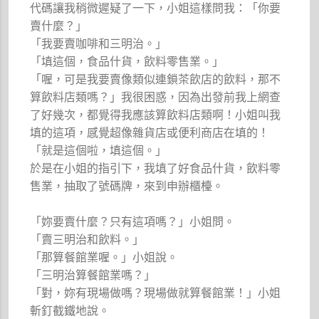
代碼讓我稍微遲疑了一下，小姐這樣問我：「你要
賣什麼？」
「我要賣咖啡和三明治。」
「填這個，食品什貨，飲料零售業。」
「喔，可是我要賣像類似連鎖茶飲店的飲料，那不
算飲料店類嗎？」我很困惑，因為出發前我上網查
了好幾次，都覺得我應該算飲料店類啊！小姐叫我
填的這項，感覺超像雜貨店或便利商店在填的！
「就是這個啦，填這個。」
於是在小姐的指引下，我填了好食品什貨，飲料零
售業，抽取了號碼牌，來到申辦櫃檯。
「妳要賣什麼？只有這項嗎？」小姐問。
「賣三明治和飲料。」
「那算餐館業喔。」小姐說。
「三明治算餐館業嗎？」
「對，妳有現場做嗎？現場做就算餐館業！」小姐
斬釘截鐵地說。