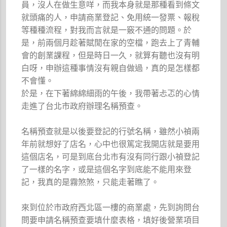
員，沒人在做生意咩，而我本身就是那種看到條文
就頭痛的人，申請商業登記、免用統一發票、報稅
等種種流程，對我而言就是一竅不通的問題。於
是，前兩個月趁著賦閒在家的空檔，跑去上了青輔
會的創業課程，但是時日一久，就算有聽也沒有明
白呀，申辦這種事情沒有親自做過，真的是怎樣都
不會懂。
於是，在下著綿綿細雨的午後，我帶著忐忑的心情
走進了台北市政府辦理名稱預查。
名稱預查就是以後要登記的行號名稱，雖然小禎兩
年前就想好了店名，心中也很篤定我開店就是要用
這個店名，可是到底台北市有沒有同行跟小禎登記
了一樣的名字，或是這個名字到底能不能用來登
記，我真的是霧煞煞，只能走著瞧了。
來到位於市政府西北區一樓的商業處，先到詢問台
問要申請名稱預查要填什麼表格，填好後營業項目