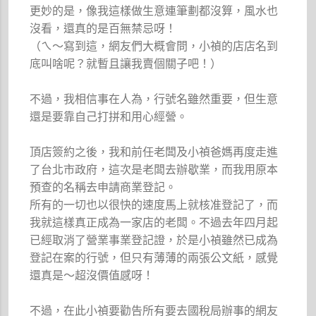
更妙的是，像我這樣做生意連筆劃都沒算，風水也
沒看，還真的是百無禁忌呀！
（ㄟ～寫到這，網友們大概會問，小禎的店店名到
底叫啥呢？就暫且讓我賣個關子吧！）
不過，我相信事在人為，行號名雖然重要，但生意
還是要靠自己打拼和用心經營。
頂店簽約之後，我和前任老闆及小禎爸媽再度走進
了台北市政府，這次是老闆去辦歇業，而我用原本
預查的名稱去申請商業登記。
所有的一切也以很快的速度馬上就核准登記了，而
我就這樣真正成為一家店的老闆。不過去年四月起
已經取消了營業事業登記證，於是小禎雖然已成為
登記在案的行號，但只有薄薄的兩張公文紙，感覺
還真是～超沒價值感呀！
不過，在此小禎要勸告所有要去國稅局辦事的網友