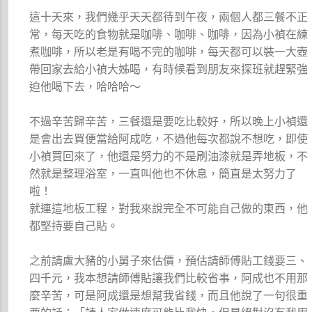
這十天來，我們幾乎天天都待到午夜，兩個人都三餐不正
常，每天吃的食物就是咖啡、咖啡、咖啡，因為小禎在練
煮咖啡，所以老是有喝不完的咖啡，每天都可以裝一大壺
帶回家去給小禎大姊喝，有時候看到朋友來探班就趕緊強
迫他喝下去，哈哈哈～
不過辛苦歸辛苦，三餐還是要吃比較好，所以晚上小禎還
是會出去買便當給阿成吃，不過他每次都說不想吃，即使
小禎買回來了，他還是努力的不是刷油漆就是弄地板，不
然就是整理浴室，一直叫他也不休息，簡直是太努力了
啦！
就連這地板工程，對我來說完全不可能自己做的東西，他
都堅持要自己貼。
之前請盧大豬的小舅子來估價，預估請師傅貼工錢要三、
四千元，我本想請師傅貼讓我們比較省事，阿成也不用那
麼辛苦，可是阿成還是想幫我省錢，而且他說了一句很重