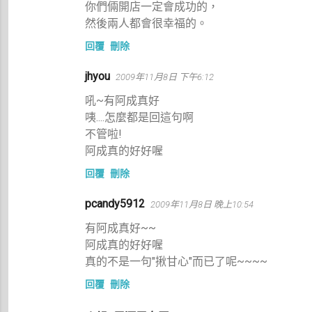
你們倆開店一定會成功的，
然後兩人都會很幸福的。
回覆
刪除
jhyou
2009年11月8日 下午6:12
吼~有阿成真好
咦....怎麼都是回這句啊
不管啦!
阿成真的好好喔
回覆
刪除
pcandy5912
2009年11月8日 晚上10:54
有阿成真好~~
阿成真的好好喔
真的不是一句"揪甘心"而已了呢~~~~
回覆
刪除