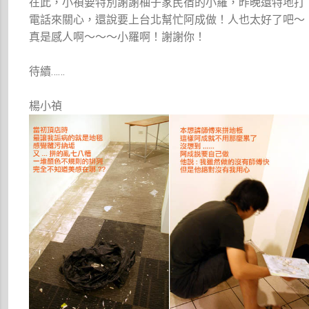
在此，小禎要特別謝謝柚子家民宿的小羅，昨晚還特地打
電話來關心，還說要上台北幫忙阿成做！人也太好了吧～
真是感人啊～～～小羅啊！謝謝你！
待續……
楊小禎