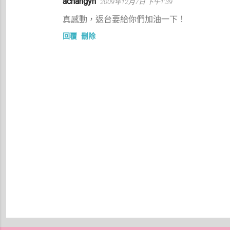
achangyh
2009年12月7日 下午1:39
真感動，返台要給你們加油一下！
回覆
刪除
張
貼