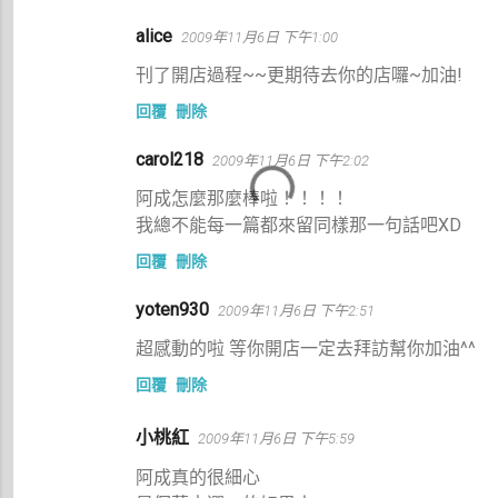
留
alice
2009年11月6日 下午1:00
言
刊了開店過程~~更期待去你的店囉~加油!
回覆
刪除
carol218
2009年11月6日 下午2:02
阿成怎麼那麼棒啦！！！！
我總不能每一篇都來留同樣那一句話吧XD
回覆
刪除
yoten930
2009年11月6日 下午2:51
超感動的啦 等你開店一定去拜訪幫你加油^^
回覆
刪除
小桃紅
2009年11月6日 下午5:59
阿成真的很細心