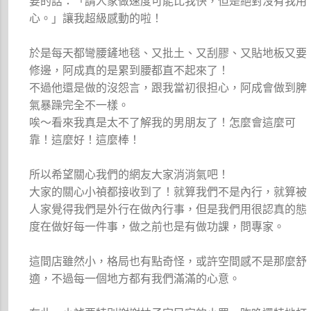
要的話：「請人家做速度可能比我快，但是絕對沒有我用
心。」讓我超級感動的啦！
於是每天都彎腰鏟地毯、又批土、又刮膠、又貼地板又要
修邊，阿成真的是累到腰都直不起來了！
不過他還是做的沒怨言，跟我當初很担心，阿成會做到脾
氣暴躁完全不一樣。
唉～看來我真是太不了解我的男朋友了！怎麼會這麼可
靠！這麼好！這麼棒！
所以希望關心我們的網友大家消消氣吧！
大家的關心小禎都接收到了！就算我們不是內行，就算被
人家覺得我們是外行在做內行事，但是我們用很認真的態
度在做好每一件事，做之前也是有做功課，問專家。
這間店雖然小，格局也有點奇怪，或許空間感不是那麼舒
適，不過每一個地方都有我們滿滿的心意。