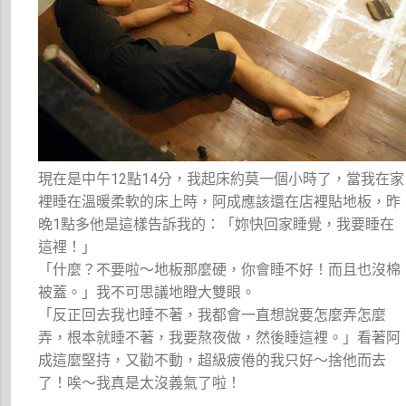
現在是中午12點14分，我起床約莫一個小時了，當我在家
裡睡在溫暖柔軟的床上時，阿成應該還在店裡貼地板，昨
晚1點多他是這樣告訴我的：「妳快回家睡覺，我要睡在
這裡！」
「什麼？不要啦～地板那麼硬，你會睡不好！而且也沒棉
被蓋。」我不可思議地瞪大雙眼。
「反正回去我也睡不著，我都會一直想說要怎麼弄怎麼
弄，根本就睡不著，我要熬夜做，然後睡這裡。」看著阿
成這麼堅持，又勸不動，超級疲倦的我只好～捨他而去
了！唉～我真是太沒義氣了啦！