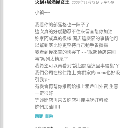
火鍋+居酒屋女王
2009年11月13日 下午1:49
小禎~~
我看你的部落格也一陣子了
這次真的好感動忍不住來留言幫你加油
妳家阿成真的很棒 開店這麼累的事情他可
以幫到底比妳更堅持自己動手省摳摳
我看到後來真的快哭了~~"說起頂店這回
事"系列太精采了
我希望可以再看到"說起開店這回事續集"ㄚ
我們公司在松仁路上 妳們家的menu也好吸
引我:p~
有機會再幫你推薦給樓上租戶叫外賣 生意
一定很好
等妳開店再來去妳店裡捧場吃好料歐
妳們加油!!!!!
回覆
刪除