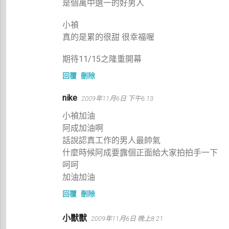
是個萬中選一的好男人
小禎
真的是累的很甜 很幸福喔
期待11/15之隆重開幕
回覆
刪除
nike
2009年11月6日 下午6:13
小禎加油
阿成加油啊
話說認真工作的男人最帥氣
什麼時候阿成要露個正面給大家拍拍手一下
呵呵
加油加油
回覆
刪除
小獸獸
2009年11月6日 晚上8:21