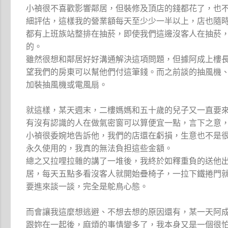
小禎很不喜歡影響鄰居，但裝修及頂店的錢都花了，也
細評估，這樣我的營業額每天至少少一半以上，店也隨
都有上班族站整排在抽菸，即使我們這邊沒客人在抽菸
的。
雖然很想和鄰居好好溝通解決這項問題，但據阿成上樓
望我們的房東可以幫他們付這筆錢。而之前談的抽風機
加裝抽風機或電風扇。
就這樣，某天週末，二樓媽媽和五十歲的兒子又一直要
有沒有認識的人在做氣密窗可以算便宜一點，言下之意
小禎很委婉地告訴他，我們的店還在虧損，生意也不是
永久使用的，我真的無法負担這些金額。
總之又拉哩拉雜的講了一堆後，我終於如釋重負的送他
居，每天五點多看沒客人就開始疊椅子，一拉下鐵捲門
要進來談一談，完全是鴕鳥心態。
而會讓我這麼想逃避、不想去想的原因還有，某一天阿
跟妳在一起後，麻煩的事情變多了，我本身又是一個很