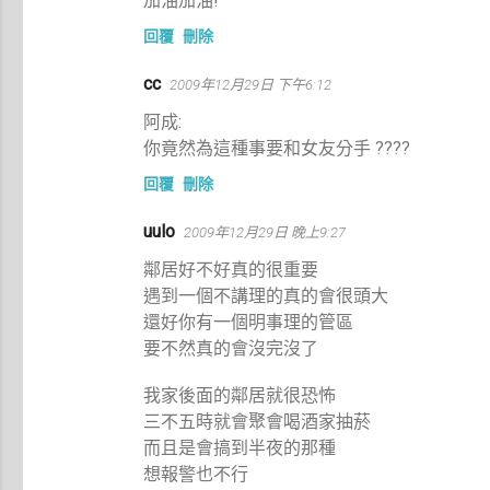
加油加油!
回覆
刪除
cc
2009年12月29日 下午6:12
阿成:
你竟然為這種事要和女友分手 ????
回覆
刪除
uulo
2009年12月29日 晚上9:27
鄰居好不好真的很重要
遇到一個不講理的真的會很頭大
還好你有一個明事理的管區
要不然真的會沒完沒了
我家後面的鄰居就很恐怖
三不五時就會聚會喝酒家抽菸
而且是會搞到半夜的那種
想報警也不行