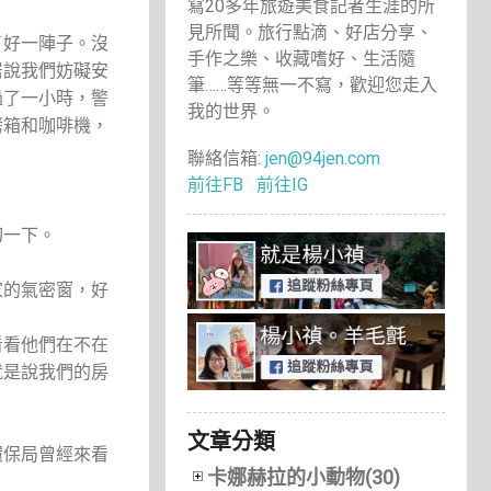
寫20多年旅遊美食記者生涯的所
見所聞。旅行點滴、好店分享、
了好一陣子。沒
手作之樂、收藏嗜好、生活隨
居說我們妨礙安
筆……等等無一不寫，歡迎您走入
過了一小時，警
我的世界。
烤箱和咖啡機，
聯絡信箱:
jen@94jen.com
前往FB
前往IG
切一下。
家的氣密窗，好
看看他們在不在
就是說我們的房
文章分類
環保局曾經來看
卡娜赫拉的小動物(30)