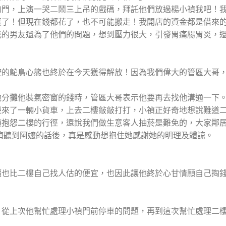
的門，上演一哭二鬧三上吊的戲碼，拜託他們放過楊小禎我吧！
裏了！但現在錢都花了，也不可能搬走！我開店的資金都是借來
我的男友還為了他們的問題，想到壓力很大，引發胃痛腸胃炎，
避的鴕鳥心態也終於在今天獲得解放！因為我們偉大的管區大哥
他分攤他裝氣密窗的錢時，管區大哥表示他要再去找他溝通一下
邊來了一輛小貨車，上去二樓敲敲打打，小禎正好奇地想說難道
禎抱怨二樓的行徑，還說我們做生意客人抽菸是難免的，大家鄰
禎聽到阿嬤的話後，真是感動想抱住她感謝她的明理及體諒。
價也比二樓自己找人估的便宜，也因此讓他終於心甘情願自己掏
！從上次他幫忙處理小禎門前停車的問題，再到這次幫忙處理二