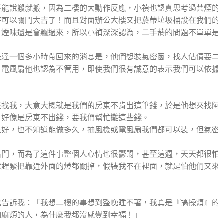
不能說搬就搬，因為二樓的大動作反應，小禎也認真思考過禁煙
時可以關門大吉了！而且對面辦公大樓又把菸蒂垃圾桶設在我們
，煙味還是會飄過來，所以小禎深深認為，二手菸的問題不單單
長達一個多小時帶回來的消息是，他們想裝氣密窗，找人估價要
、電風扇他也認為不管用，即使我們很有誠意的表示我們可以依
來找我，大意大概就是我們的房東不肯出這筆錢，於是他想來找
，好像是房東不出錢，要我們幫忙攤這些錢。
很好，也不知道能做多久，抽風機或電風扇我們都可以裝，但氣
出門，而為了這件事整個人心情也很鬱悶，甚至這週，天天都很
就趕緊把靠近外面的燈都關掉，假裝我不在裡面，就是怕他們又
成告訴我：「我想二樓的事想到整晚睡不著，我真是『搞操煩』
怕麻煩的人，為什麼我都沒感覺到幸福！」