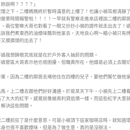
？妳說啊？？？？」
處理之下，二樓媽媽終於暫時滿意的上樓了！也讓小禎耳根清靜
禎營業時間報警啦！！！！一早就有警察走進來店裡說二樓的鄰
了，兩位警察大哥也對看了一眼又抄抄小禎的證件就走出去了！
是說我們煮東西的油煙味飄到他家去，天地良心啊～楊小禎只有
哥又摸摸頭的出去了！
不過我想歸根究底就是在於戶外客人抽菸的問題。
不過管區大哥表示他也很困擾，但職責所在，他還是必須上去關
房東，因為二樓的鄰居去堵他住在四樓的兒子，要他們幫忙做他
出馬，上二樓去跟他們好好溝通。於是某天下午，小禎先上二樓
滿了大大的紅字，感覺就像被高利貸追債一樣。而這些紅字大意
，解決這些問題。
說二樓抓狂了是什麼意思。可是小禎頂下這家咖啡店時，就知道
本身也很不喜歡煙味，但是為了做生意，真的是沒辦法。