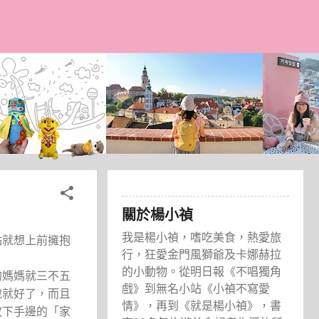
關於楊小禎
我是楊小禎，嗜吃美食，熱愛旅
點就想上前擁抱
行，狂愛金門風獅爺及卡娜赫拉
的小動物。從明日報《不唱獨角
的媽媽就三不五
戲》到無名小站《小禎不寫愛
說就好了，而且
情》，再到《就是楊小禎》，書
放下手邊的「家