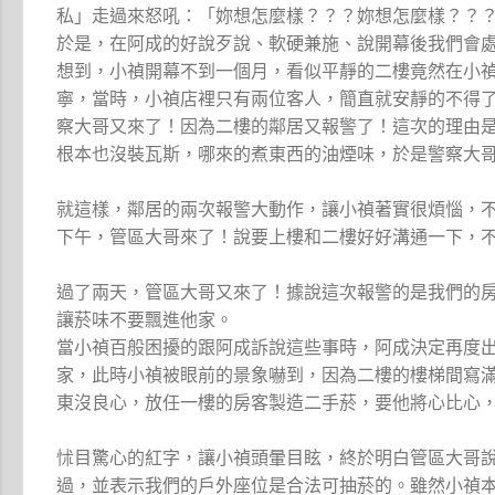
私」走過來怒吼：「妳想怎麼樣？？？妳想怎麼樣？？
於是，在阿成的好說歹說、軟硬兼施、說開幕後我們會
想到，小禎開幕不到一個月，看似平靜的二樓竟然在小
寧，當時，小禎店裡只有兩位客人，簡直就安靜的不得
察大哥又來了！因為二樓的鄰居又報警了！這次的理由
根本也沒裝瓦斯，哪來的煮東西的油煙味，於是警察大
就這樣，鄰居的兩次報警大動作，讓小禎著實很煩惱，
下午，管區大哥來了！說要上樓和二樓好好溝通一下，
過了兩天，管區大哥又來了！據說這次報警的是我們的
讓菸味不要飄進他家。
當小禎百般困擾的跟阿成訴說這些事時，阿成決定再度
家，此時小禎被眼前的景象嚇到，因為二樓的樓梯間寫
東沒良心，放任一樓的房客製造二手菸，要他將心比心
怵目驚心的紅字，讓小禎頭暈目眩，終於明白管區大哥
過，並表示我們的戶外座位是合法可抽菸的。雖然小禎