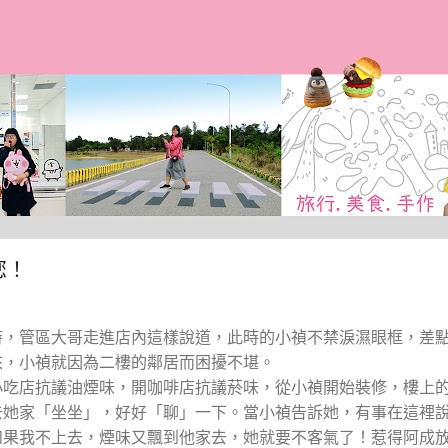
跳到主要內容
您！
時，管區大哥走進店內這樣說道，此時的小禎不禁淚濕眼框，差
來，小禎就因為二樓的鄰居而困擾不堪。
小吃店抗議油煙味，開咖啡店抗議菸味，從小禎開始裝修，樓上
去她家「坐坐」，好好「聊」一下。當小禎告訴她，有事在這裡
如果我不上去，煙味又飄到他家去，她就要不客氣了！惹得阿成