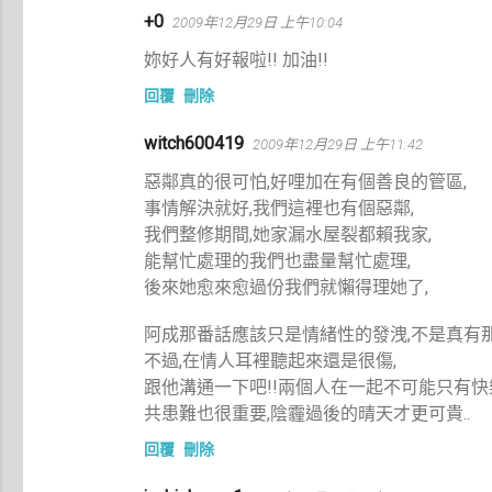
+0
2009年12月29日 上午10:04
妳好人有好報啦!! 加油!!
回覆
刪除
witch600419
2009年12月29日 上午11:42
惡鄰真的很可怕,好哩加在有個善良的管區,
事情解決就好,我們這裡也有個惡鄰,
我們整修期間,她家漏水屋裂都賴我家,
能幫忙處理的我們也盡量幫忙處理,
後來她愈來愈過份我們就懶得理她了,
阿成那番話應該只是情緒性的發洩,不是真有那
不過,在情人耳裡聽起來還是很傷,
跟他溝通一下吧!!兩個人在一起不可能只有快
共患難也很重要,陰霾過後的晴天才更可貴..
回覆
刪除