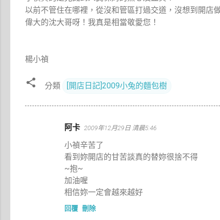
以前不管住在哪裡，從沒和管區打過交道，沒想到開店
偉大的沈大哥呀！我真是相當敬愛您！
楊小禎
分類
[開店日記]2009小兔的麵包樹
留
阿卡
2009年12月29日 清晨5:46
言
小禎辛苦了
看到妳開店的甘苦談真的替妳很捨不得
~抱~
加油喔
相信妳一定會越來越好
回覆
刪除