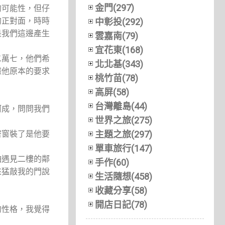
金門(297)
的可能性，但仔
的正對面，時時
中彰投(292)
是我們這邊產生
雲嘉南(79)
宜花東(168)
二萬七，他們希
北北基(343)
據他原本的要求
桃竹苗(78)
高屏(58)
台灣離島(44)
阿成，問問我們
世界之旅(275)
密窗裝了是他要
主題之旅(297)
單車旅行(147)
怕遇見二樓的鄰
手作(60)
來猛敲我的門說
生活隨想(458)
收藏分享(58)
開店日記(78)
的性格，我覺得