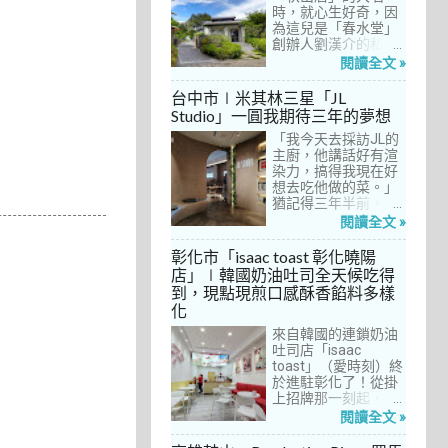
間價位較親民的牛排
時，就心生好奇，因
餐廳……，最終，小禎
為這兒是「春水堂」
選定了阿姨及表弟剛
創辦人劉漢介的私人
去吃過的「法森小
招待所，只對會員開
閱讀全文 »
館」，理由很簡單：
放預約入住、用餐。
歐法套餐1680元起的
自從十多年前搬回彰
台中市∣米其林三星「JL
價位可以接受，而且
化之後，小禎才開始
Studio」一圓我期待三年的夢想
不是無菜單料理，從
上春水堂吃飯、喝
開胃菜、湯品、主
「我今天去採訪JL的
茶，有一度還把春水
菜、甜點等，通通可
主廚，他講話好有渲
堂當麵店在吃，每週
以選自己喜歡的，小
染力，搞得我現在好
到台中上課時，總忍
禎覺得能夠自由搭配
想去吃他做的菜。」
不住奔入春水堂，點
很讚！而且「法森小
猶記得三年半前，當
上一碗「XO醬拌麵」
館」是台中老字號的
米其林評鑑要來台中
搭配一杯茶飲，後來
閱讀全文 »
法式餐廳，網路好評
之前，我接搞的雜誌
也嘗試過其他茶點，
不斷，能夠屹立不搖
做了一次得獎預測，
對春水堂的餐飲很有
彰化市「isaac toast 彰化曉陽
這麼多年，一定有它
於是我因為工作踏入
信心。因此，一得知
店」∣韓國奶油吐司全天候吃得
的道理在呀！
JL Studio，當天回家
秋山居是春水堂創辦
到，現點現煎口感酥香餡料多樣
之後，我就迫不及待
人開設的，感覺就是
化
對嚴師厲友嚷嚷著。
品質保證，對喜愛美
從事美食採訪20多
食的小禎而言，自然
來自韓國的連鎖奶油
年，只採訪沒吃的店
深具吸引力。
吐司店「isaac
也不計其數，但從沒
toast」（愛時刻）終
有一家餐廳讓我這樣
於進駐彰化了！從掛
充滿渴望，留下「真
上招牌那一刻起，小
的好想吃吃看」的懸
禎就想著找時間來吃
閱讀全文 »
念。
吃看。之前就關注這
家連鎖店許久，只是