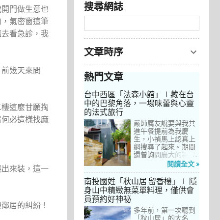
搜尋網誌
我開門做生意也
的，氣密窗這筆
還去看急診，我
文章時序
，前幾天來問
熱門文章
台中西區「法森小館」∣藏在台
。
中的巴黎角落，一場味蕾與心靈
二樓這麼甘願掏
的法式旅行
居何必這樣找麻
嚴師厲友說要與我共
進午餐提前為我慶
生，小禎馬上認真上
網搜尋了起來。期間
還曾詢問廣大的親友
們有沒有推薦的餐
閱讀全文 »
錢出來裝，這一
廳，但是只有小禎的
阿姨及桄甄老師誠懇
南投國姓「秋山居 留香樓」∣ 隱
給我建議，其他都是
身山中精緻無菜單料理，僅供會
一堆來亂的！哈～ 從
員預約好神祕
台北君品酒店的「頤
樓鄰居的糾紛！
宮」到台中的
多年前，第一次聽到
「澀」，再比較了幾
「秋山居」的大名