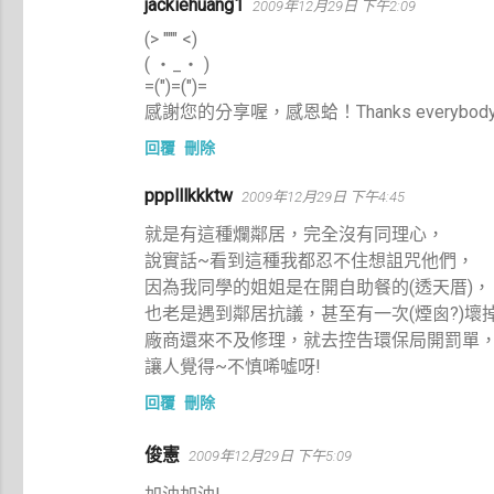
jackiehuang1
2009年12月29日 下午2:09
(> """ <)
( ‧_‧ )
=(")=(")=
感謝您的分享喔，感恩蛤！Thanks everybody&#39;s 
回覆
刪除
ppplllkkktw
2009年12月29日 下午4:45
就是有這種爛鄰居，完全沒有同理心，
說實話~看到這種我都忍不住想詛咒他們，
因為我同學的姐姐是在開自助餐的(透天厝)，
也老是遇到鄰居抗議，甚至有一次(煙囪?)壞
廠商還來不及修理，就去控告環保局開罰單
讓人覺得~不慎唏噓呀!
回覆
刪除
俊憲
2009年12月29日 下午5:09