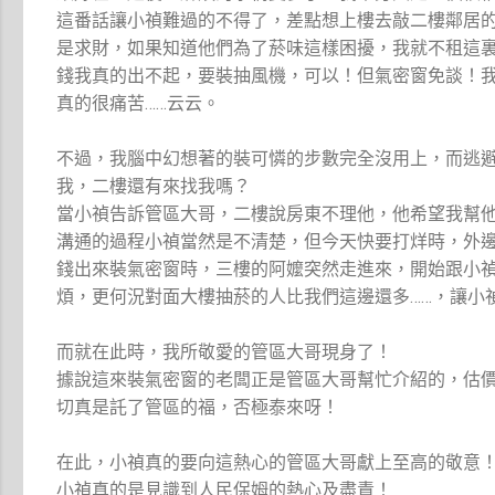
這番話讓小禎難過的不得了，差點想上樓去敲二樓鄰居
是求財，如果知道他們為了菸味這樣困擾，我就不租這
錢我真的出不起，要裝抽風機，可以！但氣密窗免談！
真的很痛苦……云云。
不過，我腦中幻想著的裝可憐的步數完全沒用上，而逃
我，二樓還有來找我嗎？
當小禎告訴管區大哥，二樓說房東不理他，他希望我幫
溝通的過程小禎當然是不清楚，但今天快要打烊時，外
錢出來裝氣密窗時，三樓的阿嬤突然走進來，開始跟小
煩，更何況對面大樓抽菸的人比我們這邊還多……，讓小
而就在此時，我所敬愛的管區大哥現身了！
據說這來裝氣密窗的老闆正是管區大哥幫忙介紹的，估
切真是託了管區的福，否極泰來呀！
在此，小禎真的要向這熱心的管區大哥獻上至高的敬意
小禎真的是見識到人民保姆的熱心及盡責！