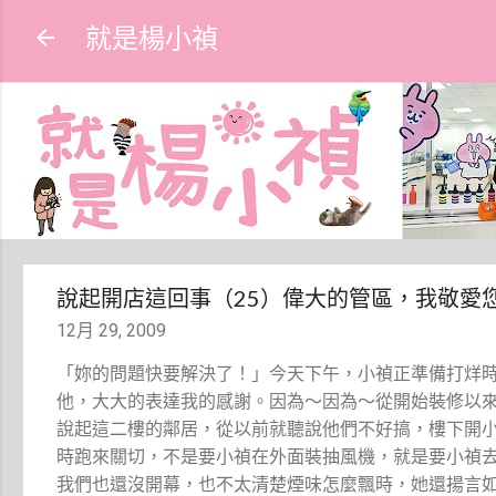
就是楊小禎
說起開店這回事（25）偉大的管區，我敬愛
12月 29, 2009
「妳的問題快要解決了！」今天下午，小禎正準備打烊
他，大大的表達我的感謝。因為～因為～從開始裝修以
說起這二樓的鄰居，從以前就聽說他們不好搞，樓下開
時跑來關切，不是要小禎在外面裝抽風機，就是要小禎
我們也還沒開幕，也不太清楚煙味怎麼飄時，她還揚言