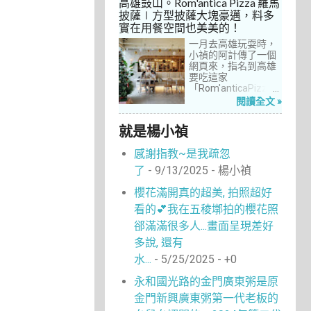
高雄鼓山。Rom'antica Pizza 羅馬
每次去台中誘惑實在
披薩∣方型披薩大塊豪邁，料多
太多了！就……，這一
實在用餐空間也美美的！
次離家這麼近，不來
吃真的說不過去。
一月去高雄玩耍時，
小禎的阿計傳了一個
網頁來，指名到高雄
要吃這家
「Rom'anticaPizza
羅馬披薩」，看了圖
閱讀全文 »
片及介紹，思緒瞬間
被拉回了18年前的義
就是楊小禎
大利。當年遊義大利
時，就在街頭看到不
感謝指教~是我疏忽
少披薩店，一字排開
的各式披薩看起來琳
了
- 9/13/2025
- 楊小禎
瑯滿目，走進店內就
能點上一塊喜愛的口
櫻花滿開真的超美, 拍照超好
味大快朵頤，真的好
看的💕我在五稜墎拍的櫻花照
懷念啊！沒想到台灣
也有類似的披薩店。
郤滿滿很多人...畫面呈現差好
走！就到高雄吃披薩
多說, 還有
去！
水...
- 5/25/2025
- +0
永和國光路的金門廣東粥是原
金門新興廣東粥第一代老板的