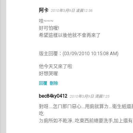
留
阿卡
2010年3月9日 凌晨12:36
言
哇~~~
好可怕喔!
希望這樣以後他就不會再來了
版主回覆：(03/09/2010 10:15:08 AM)
他今天又來了啦
好想哭喔
回覆
刪除
bec84ky0412
2010年3月9日 清晨7:25
對呀.....怎ㄇ那ㄇ惡心....用廁就算ㄌ....衛生
吃
ㄉ廁所如不乾淨...吃東西前總要洗手,加上還有帶小