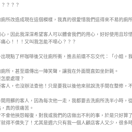
？？？？？
的廁所改造成現在這個模樣，我真的很愛惜我們這得來不易的廁
用心，因此我深深希望客人可以體會我們的用心，好好使用且珍
不痛心！！！又叫我怎能不噁心？？？
一出現點了杯咖啡後又往廁所衝，進去前還不忘交代：「小姐，
的廁所，甚至還傳出一陣笑聲，讓我在外面簡直如坐針氈。
要怎麼處理？
擾客人，也沒辦法查他！只是要我以後他來就說洗手間在整修，
手間用髒的客人，因為每次他一走，我都要去洗廁所洗半小時，
點，真的很痛苦。
會不會他挾怨報復，對我或我們的店做出不利的事，於是只好算
可就得不償失了！尤其是週六只有我一個人顧店客人又少，很多