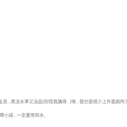
紙還亂丟....真沒水準又沒品(別怪我講得....)唉....我也是很少上外面廁
孩....一定要用到水...