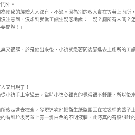
於門外。
因為便秘的經驗人人都有。不過。因為別的客人實在等著上廁所
們沒注意到，沒想到就當工讀生疑惑地說：「疑？廁所有人嗎？
不要開燈！」
很臭又很髒，於是他出來後，小禎就急著問後腳進去上廁所的工
客人又出現了！
錢從小禎手上拿過去，當時小禎心裡真的覺得很不舒服，所以後
廁所後走進去檢查，發現這次他把衛生紙整團丟在垃圾桶的蓋子
尖的看到垃圾筒蓋上有一灘白色的不明液體，此時真的有股想吐