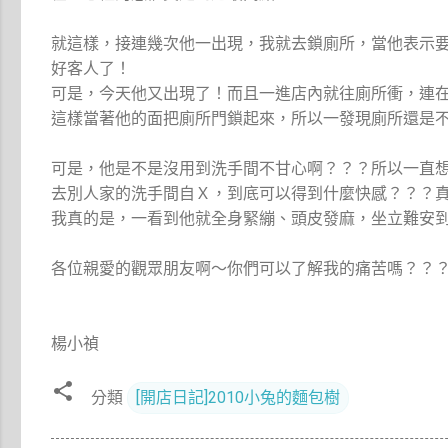
就這樣，接連幾次他一出現，我就去鎖廁所，當他表示
好客人了！
可是，今天他又出現了！而且一進店內就往廁所衝，連
這樣當著他的面把廁所門鎖起來，所以一發現廁所還是
可是，他是不是沒用到洗手間不甘心啊？？？所以一直
去別人家的洗手間自Ｘ，到底可以得到什麼快感？？？
我真的是，一看到他就全身緊繃、頭皮發麻，坐立難安
各位親愛的觀眾朋友啊～你們可以了解我的痛苦嗎？？
楊小禎
分類
[開店日記]2010小兔的麵包樹