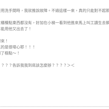
要用洗手間時，我就推說故障。不過這樣一來，真的只能對不起
在櫃檯點東西都沒有，好加在小禎一看到他進來馬上叫工讀生去
不能用他又出去了！
想來！
真的是很噁心耶！！！
到了極點～！
？？？？告訴我我到底該怎麼辦？？？？＞＜