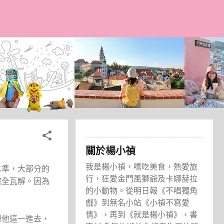
關於楊小禎
我是楊小禎，嗜吃美食，熱愛旅
水準，大部分的
行，狂愛金門風獅爺及卡娜赫拉
完全瓦解。因為
的小動物。從明日報《不唱獨角
戲》到無名小站《小禎不寫愛
情》，再到《就是楊小禎》，書
但他這一進去，