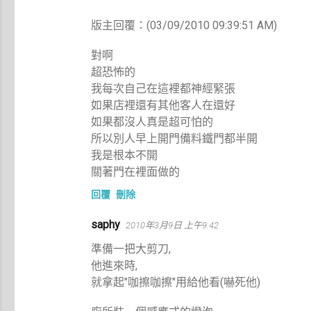
版主回覆：(03/09/2010 09:39:51 AM)
對啊
超恐怖的
我每次自己在這裡都神經緊張
如果店裡還有其他客人在還好
如果都沒人真是超可怕的
所以別人早上開門備料鐵門都半開
我是根本不開
關著門在裡面做的
回覆
刪除
saphy
2010年3月9日 上午9:42
準備一把大剪刀,
他進來時,
就拿起"咖擦咖擦"用給他看(嚇死他)