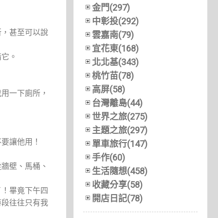
金門(297)
中彰投(292)
所，甚至可以說
雲嘉南(79)
宜花東(168)
惜它。
北北基(343)
桃竹苗(78)
高屏(58)
我用一下廁所，
台灣離島(44)
世界之旅(275)
主題之旅(297)
不要讓他用！
單車旅行(147)
手作(60)
從牆壁、馬桶、
生活隨想(458)
收藏分享(58)
了！畢竟下午四
開店日記(78)
時段往往只有我