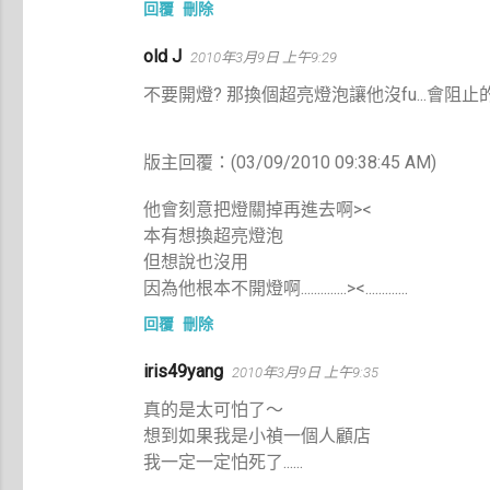
回覆
刪除
old J
2010年3月9日 上午9:29
不要開燈? 那換個超亮燈泡讓他沒fu...會阻止的了
版主回覆：(03/09/2010 09:38:45 AM)
他會刻意把燈關掉再進去啊><
本有想換超亮燈泡
但想說也沒用
因為他根本不開燈啊..............><.............
回覆
刪除
iris49yang
2010年3月9日 上午9:35
真的是太可怕了～
想到如果我是小禎一個人顧店
我一定一定怕死了......