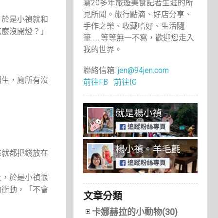
寫20多年旅遊美食記者生涯的所
見所聞。旅行點滴、好店分享、
，於是小禎就和
手作之樂、收藏嗜好、生活隨
怎麼沒開燈？」
筆……等等無一不寫，歡迎您走入
我的世界。
聯絡信箱:
jen@94jen.com
讀生，廁所有沒
前往FB
前往IG
來就都把錢放在
上，於是小禎恨
的衝動，「不會
文章分類
卡娜赫拉的小動物(30)