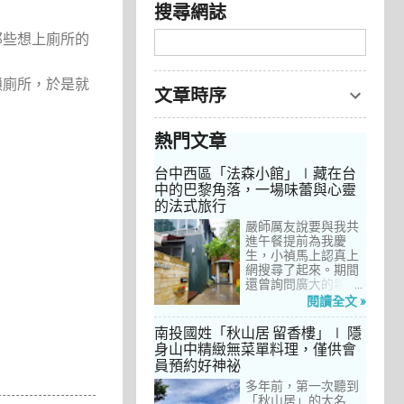
搜尋網誌
那些想上廁所的
鎖廁所，於是就
文章時序
熱門文章
台中西區「法森小館」∣藏在台
中的巴黎角落，一場味蕾與心靈
的法式旅行
嚴師厲友說要與我共
進午餐提前為我慶
生，小禎馬上認真上
網搜尋了起來。期間
還曾詢問廣大的親友
們有沒有推薦的餐
閱讀全文 »
廳，但是只有小禎的
阿姨及桄甄老師誠懇
南投國姓「秋山居 留香樓」∣ 隱
給我建議，其他都是
身山中精緻無菜單料理，僅供會
一堆來亂的！哈～ 從
員預約好神祕
台北君品酒店的「頤
宮」到台中的
多年前，第一次聽到
「澀」，再比較了幾
「秋山居」的大名