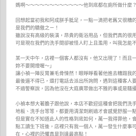
媽啊～～～～～～～～～～～～他到底都在廁所做什麼
回想起當初我和阿成胼手胝足，一點一滴把老舊又很糟
是我們的驕傲之ㄧ！
雖說沒有高級的裝潢，昂貴的衛浴用品，但我們真的很
可是現在我們的洗手間卻被怪人盯上且濫用，叫我怎能
某一天中午，店裡一個客人都沒有，他又出現了！而且
妳不要開燈喔～」
讓小禎一陣反胃兼毛骨悚然！眼睜睜看著他進去糟蹋我
最後逼不得已，還打電話去派出所詢問，遇到這種客人
不過警察說，因為他沒在大庭廣眾做出不雅的事或是騷
小禎本想大著膽子跟他說，本店不歡迎這種會把我們洗
地板、洗手台等等，都要用清潔劑刷過才會感覺舒服一
但是實在不知道此人的性格到底如何，萬一我得罪他，
點工讀生下班後，店裡只有我一個人，萬一發生什麼事
在，心裡的恐懼真是到達最高點！