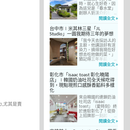
間價位較親民的牛排
時，就心生好奇，因
餐廳……，最終，小禎
為這兒是「春水堂」
選定了阿姨及表弟剛
創辦人劉漢介的私人
去吃過的「法森小
招待所，只對會員開
閱讀全文 »
館」，理由很簡單：
放預約入住、用餐。
歐法套餐1680元起的
自從十多年前搬回彰
台中市∣米其林三星「JL
價位可以接受，而且
化之後，小禎才開始
Studio」一圓我期待三年的夢想
不是無菜單料理，從
上春水堂吃飯、喝
開胃菜、湯品、主
「我今天去採訪JL的
茶，有一度還把春水
菜、甜點等，通通可
主廚，他講話好有渲
堂當麵店在吃，每週
以選自己喜歡的，小
染力，搞得我現在好
到台中上課時，總忍
禎覺得能夠自由搭配
想去吃他做的菜。」
不住奔入春水堂，點
很讚！而且「法森小
猶記得三年半前，當
上一碗「XO醬拌麵」
館」是台中老字號的
米其林評鑑要來台中
搭配一杯茶飲，後來
閱讀全文 »
法式餐廳，網路好評
之前，我接搞的雜誌
也嘗試過其他茶點，
不斷，能夠屹立不搖
做了一次得獎預測，
對春水堂的餐飲很有
彰化市「isaac toast 彰化曉陽
這麼多年，一定有它
於是我因為工作踏入
信心。因此，一得知
店」∣韓國奶油吐司全天候吃得
的道理在呀！
JL Studio，當天回家
秋山居是春水堂創辦
到，現點現煎口感酥香餡料多樣
之後，我就迫不及待
人開設的，感覺就是
化
對嚴師厲友嚷嚷著。
品質保證，對喜愛美
從事美食採訪20多
食的小禎而言，自然
來自韓國的連鎖奶油
年，只採訪沒吃的店
深具吸引力。
吐司店「isaac
所ㄉ,尤其是賣
也不計其數，但從沒
toast」（愛時刻）終
有一家餐廳讓我這樣
於進駐彰化了！從掛
充滿渴望，留下「真
上招牌那一刻起，小
的好想吃吃看」的懸
禎就想著找時間來吃
閱讀全文 »
念。
吃看。之前就關注這
家連鎖店許久，只是