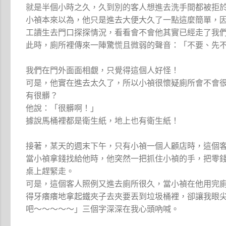
就是半個小時之久，久到別的客人想進去洗手間都被拒
小禎本來以為，他只是進去大便大久了一點這麼簡單，
工讀生去門口探探情況，看看會不會他其實已經走了我
此時，廁所裡傳來一陣驚慌且微弱的聲音：「不要、先
我們在門外面面相覷，只覺得這個人好怪！
可是，他實在進去太久了，所以小禎很懷疑廁所會不會
有很髒？
他說：「很髒啊！」
據說馬桶裡都是衛生紙，地上也有衛生紙！
接著，某天的週末下午，只有小禎一個人顧店時，這個
當小禎拿錢找給他時，他突然一把抓住小禎的手，把零
桌上趕緊走。
可是，這個客人照例又進去廁所很久，當小禎在他用完
得牙癢癢地拿起鐵夾子去夾要丟到垃圾桶裡，卻讓我眼
吧～～～～～」三個字深深在我心頭吶喊。